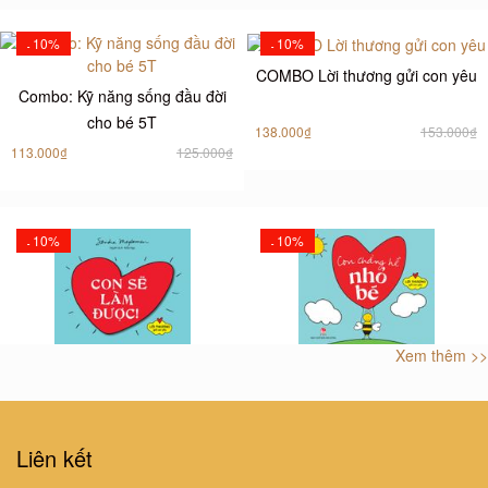
10%
10%
-
-
COMBO Lời thương gửi con yêu
Combo: Kỹ năng sống đầu đời
cho bé 5T
138.000₫
153.000₫
113.000₫
125.000₫
10%
10%
-
-
Xem thêm >>
LỜI THƯƠNG GỬI CON YÊU -
LỜI THƯƠNG GỬI CON YÊU -
CON SẼ LÀM ĐƯỢC!
CON CHẲNG HỀ NHỎ BÉ
22.000₫
24.000₫
32.000₫
35.000₫
Liên kết