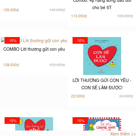
cho bé 5T
126.000₫
140.000₫
113.000₫
125.000₫
10%
10%
-
-
COMBO Lời thương gửi con yêu
138.000₫
153.000₫
LỜI THƯƠNG GỬI CON YÊU -
CON SẼ LÀM ĐƯỢC!
22.000₫
24.000₫
10%
10%
-
-
Xem thêm >>