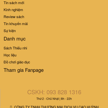
Tin sách mới
10%
10%
-
-
Kinh nghiệm
COMBO Tớ là CEO nhí
Review sách
Tin khuyến mãi
202.000₫
224.000₫
Sự kiện
Danh mục
TỚ LÀ CEO NHÍ - NHẬT KÍ CHI
TIÊU
Sách Thiếu nhi
29.000₫
32.000₫
Học liệu
Đồ chơi giáo dục
Tham gia Fanpage
CSKH: 093 828 1316
Thứ 2 - Chủ Nhật | 8h - 22h
CÔNG TY TNHH THƯƠNG MẠI DỊCH VỤ CAO HUỲNH