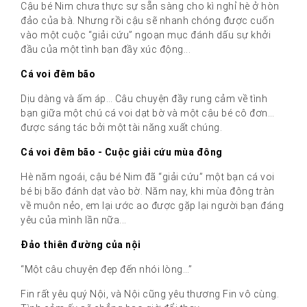
Cậu bé Nim chưa thực sự sẵn sàng cho kì nghỉ hè ở hòn
đảo của bà. Nhưng rồi cậu sẽ nhanh chóng được cuốn
vào một cuộc “giải cứu” ngoạn mục đánh dấu sự khởi
đầu của một tình bạn đầy xúc động...
Cá voi đêm bão
Dịu dàng và ấm áp… Câu chuyện đầy rung cảm về tình
bạn giữa một chú cá voi dạt bờ và một cậu bé cô đơn…
được sáng tác bởi một tài năng xuất chúng.
Cá voi đêm bão - Cuộc giải cứu mùa đông
Hè năm ngoái, cậu bé Nim đã “giải cứu” một bạn cá voi
bé bị bão đánh dạt vào bờ. Năm nay, khi mùa đông tràn
về muôn nẻo, em lại ước ao được gặp lại người bạn đáng
yêu của mình lần nữa...
Đảo thiên đường của nội
“Một câu chuyện đẹp đến nhói lòng…”
Fin rất yêu quý Nội, và Nội cũng yêu thương Fin vô cùng.