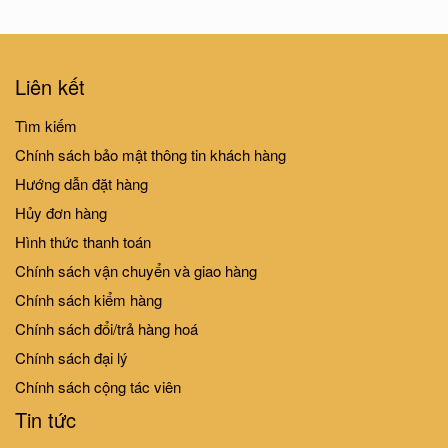
LỜI THƯƠNG GỬI CON YÊU -
LỜI THƯƠNG GỬI CON YÊU -
Liên kết
CON CHẲNG HỀ NHỎ BÉ
ĐÃ ĐẾN GIÁNG SINH CHƯA?
Tìm kiếm
32.000₫
35.000₫
32.000₫
35.000₫
Chính sách bảo mật thông tin khách hàng
Hướng dẫn đặt hàng
Hủy đơn hàng
10%
10%
-
-
Hình thức thanh toán
LỜI THƯƠNG GỬI CON YÊU -
Chính sách vận chuyển và giao hàng
SỰ KHÁC BIỆT ĐẶC BIỆT
Chính sách kiểm hàng
32.000₫
35.000₫
Chính sách đổi/trả hàng hoá
LỜI THƯƠNG GỬI CON YÊU -
Chính sách đại lý
NGÀY CON CHÀO ĐỜI
Chính sách cộng tác viên
22.000₫
24.000₫
Tin tức