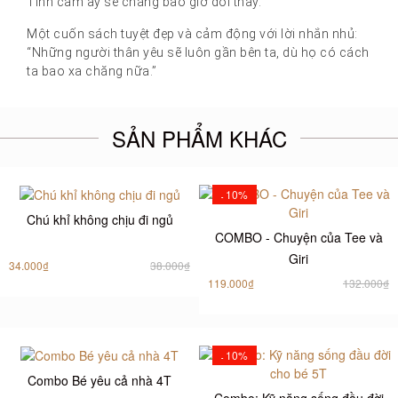
Tình cảm ấy sẽ chẳng bao giờ đổi thay.
Một cuốn sách tuyệt đẹp và cảm động với lời nhắn nhủ:
“Những người thân yêu sẽ luôn gần bên ta, dù họ có cách
ta bao xa chăng nữa.”
SẢN PHẨM KHÁC
10%
-
Chú khỉ không chịu đi ngủ
COMBO - Chuyện của Tee và
Giri
34.000₫
38.000₫
119.000₫
132.000₫
10%
-
Combo Bé yêu cả nhà 4T
Combo: Kỹ năng sống đầu đời