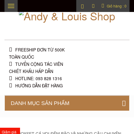
Giỏ hàng :
0
Toggle
navigation
FREESHIP ĐƠN TỪ 500K
TOÀN QUỐC
TUYỂN CỘNG TÁC VIÊN
CHIẾT KHẤU HẤP DẪN
HOTLINE: 093 828 1316
HƯỚNG DẪN ĐẶT HÀNG
DANH MỤC SẢN PHẨM
Giảm giá