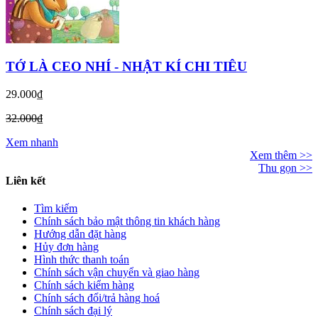
TỚ LÀ CEO NHÍ - NHẬT KÍ CHI TIÊU
29.000₫
32.000₫
Xem nhanh
Xem thêm >>
Thu gọn >>
Liên kết
Tìm kiếm
Chính sách bảo mật thông tin khách hàng
Hướng dẫn đặt hàng
Hủy đơn hàng
Hình thức thanh toán
Chính sách vận chuyển và giao hàng
Chính sách kiểm hàng
Chính sách đổi/trả hàng hoá
Chính sách đại lý