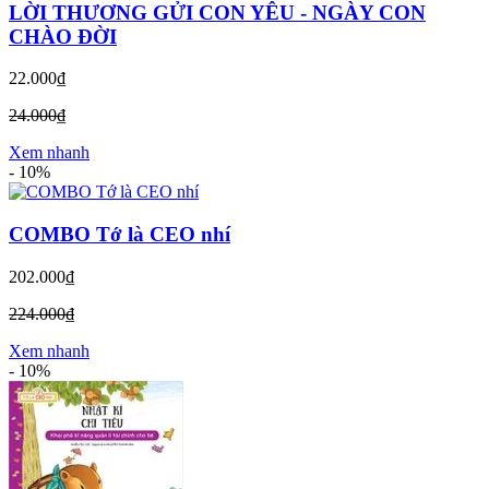
LỜI THƯƠNG GỬI CON YÊU - NGÀY CON
CHÀO ĐỜI
22.000₫
24.000₫
Xem nhanh
-
10%
COMBO Tớ là CEO nhí
202.000₫
224.000₫
Xem nhanh
-
10%