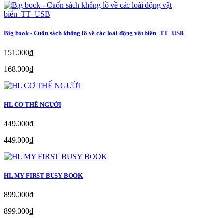
Big book - Cuốn sách khổng lồ về các loài động vật biển_TT_USB
151.000₫
168.000₫
HL CƠ THỂ NGƯỜI
449.000₫
449.000₫
HL MY FIRST BUSY BOOK
899.000₫
899.000₫