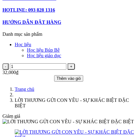
HOTLINE: 093 828 1316
HƯỚNG DẪN ĐẶT HÀNG
Danh mục sản phẩm
Học liệu
Học liệu Búp Bê
Học liệu giáo dục
32,000₫
Thêm vào giỏ
Trang chủ
LỜI THƯƠNG GỬI CON YÊU - SỰ KHÁC BIỆT ĐẶC
BIỆT
Giảm giá