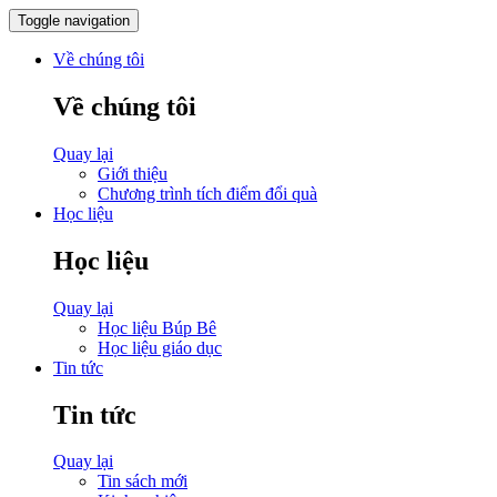
Toggle navigation
Về chúng tôi
Về chúng tôi
Quay lại
Giới thiệu
Chương trình tích điểm đổi quà
Học liệu
Học liệu
Quay lại
Học liệu Búp Bê
Học liệu giáo dục
Tin tức
Tin tức
Quay lại
Tin sách mới