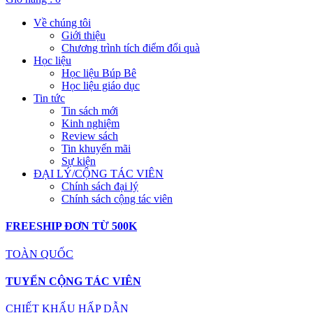
Về chúng tôi
Giới thiệu
Chương trình tích điểm đổi quà
Học liệu
Học liệu Búp Bê
Học liệu giáo dục
Tin tức
Tin sách mới
Kinh nghiệm
Review sách
Tin khuyến mãi
Sự kiện
ĐẠI LÝ/CỘNG TÁC VIÊN
Chính sách đại lý
Chính sách cộng tác viên
FREESHIP ĐƠN TỪ 500K
TOÀN QUỐC
TUYỂN CỘNG TÁC VIÊN
CHIẾT KHẤU HẤP DẪN