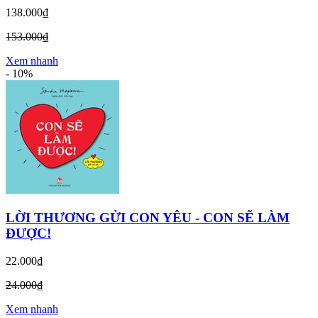
138.000₫
153.000₫
Xem nhanh
-
10%
LỜI THƯƠNG GỬI CON YÊU - CON SẼ LÀM
ĐƯỢC!
22.000₫
24.000₫
Xem nhanh