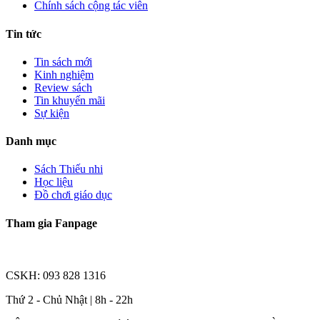
Chính sách cộng tác viên
Tin tức
Tin sách mới
Kinh nghiệm
Review sách
Tin khuyến mãi
Sự kiện
Danh mục
Sách Thiếu nhi
Học liệu
Đồ chơi giáo dục
Tham gia Fanpage
CSKH: 093 828 1316
Thứ 2 - Chủ Nhật | 8h - 22h