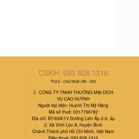
CSKH: 093 828 1316
Thứ 2 - Chủ Nhật | 8h - 22h
CÔNG TY TNHH THƯƠNG MẠI DỊCH
VỤ CAO HUỲNH
Người đại diện: Huỳnh Thị Mỹ Hằng
Mã số thuế: 0317796782
Địa chỉ: B7/69A/1V Đường Liên Ấp 2-6, ấp
2, Xã Vĩnh Lộc A, Huyện Bình
Chánh,Thành phố Hồ Chí Minh, Việt Nam
Điện thoại: 093 828 1316