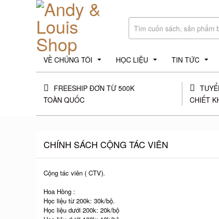
VỀ CHÚNG TÔI
HỌC LIỆU
TIN TỨC
...
...
...
FREESHIP ĐƠN TỪ 500K
TUYỂ
TOÀN QUỐC
CHIẾT K
CHÍNH SÁCH CỘNG TÁC VIÊN
Cộng tác viên ( CTV).
Hoa Hồng :
Học liệu từ 200k: 30k/bộ.
Học liệu dưới 200k: 20k/bộ