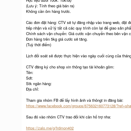
Học liệu dưới 100k: 10k/bộ
(Lưu ý: Tính theo giá bán ra)
Không cần ôm hàng trước.
Các đơn đặt hàng: CTV sẽ tự đăng nhập vào trang web, đặt đ
tiếp nhận và xử lý tất cả các quy trình còn lại để giao sản 
Chính sách vận chuyển: Giá cước vận chuyển theo bên vận 
Đơn hàng trên 5kg giá cước sẽ tăng.
(Tuỳ thời điểm)
Lịch đối soát sẽ được thực hiện vào ngày cuối cùng của thán
CTV đăng ký cho shop xin thông tạo tài khoản gồm:
Tên:
Sdt:
Stk ngân hàng:
Địa chỉ:
Tham gia nhóm FB để lấy hình ảnh và thôngt in đăng bài:
https://www.facebook.com/groups/675632160773128/?ref=sha
Sau đó vào nhóm CTV trao đổi khi cần hổ trợ nha:
https://zalo.me/g/frdmon402