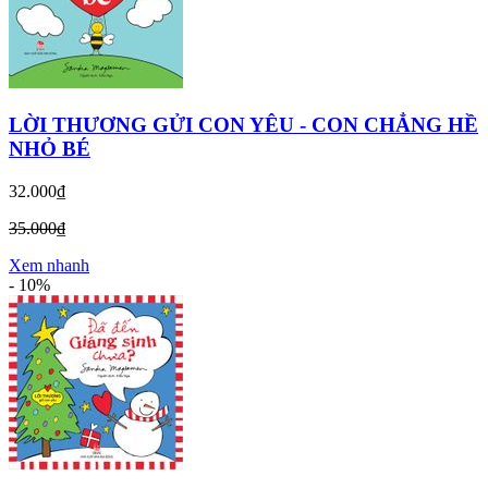
LỜI THƯƠNG GỬI CON YÊU - CON CHẲNG HỀ
NHỎ BÉ
32.000₫
35.000₫
Xem nhanh
-
10%