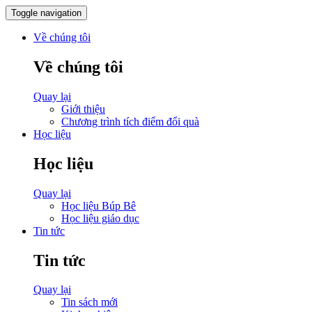
Toggle navigation
Về chúng tôi
Về chúng tôi
Quay lại
Giới thiệu
Chương trình tích điểm đổi quà
Học liệu
Học liệu
Quay lại
Học liệu Búp Bê
Học liệu giáo dục
Tin tức
Tin tức
Quay lại
Tin sách mới