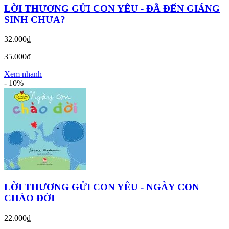
LỜI THƯƠNG GỬI CON YÊU - ĐÃ ĐẾN GIÁNG
SINH CHƯA?
32.000₫
35.000₫
Xem nhanh
-
10%
LỜI THƯƠNG GỬI CON YÊU - NGÀY CON
CHÀO ĐỜI
22.000₫