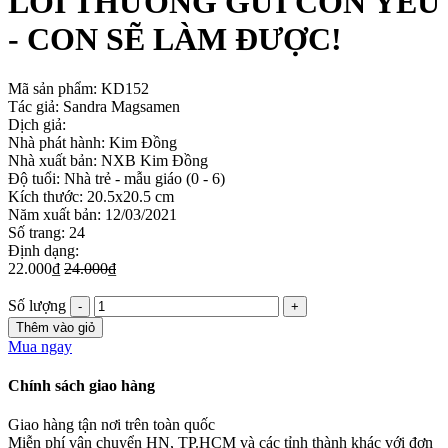
LỜI THƯƠNG GỬI CON YÊU
- CON SẼ LÀM ĐƯỢC!
Mã sản phẩm:
KD152
Tác giả: Sandra Magsamen
Dịch giả:
Nhà phát hành: Kim Đồng
Nhà xuất bản: NXB Kim Đồng
Độ tuổi: Nhà trẻ - mẫu giáo (0 - 6)
Kích thước: 20.5x20.5 cm
Năm xuất bản: 12/03/2021
Số trang: 24
Định dạng:
22.000₫
24.000₫
Số lượng
Thêm vào giỏ
Mua ngay
Chính sách giao hàng
Giao hàng tận nơi trên toàn quốc
Miễn phí vận chuyển HN, TP.HCM và các tỉnh thành khác với đơn