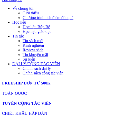
Về chúng tôi
Giới thiệu
Chương trình tích điểm đổi quà
Học liệu
Học liệu Búp Bê
Học liệu giáo dục
Tin tức
Tin sách mới
Kinh nghiệm
Review sách
Tin khuyến mãi
Sự kiện
ĐẠI LÝ/CỘNG TÁC VIÊN
Chính sách đại lý
Chính sách cộng tác viên
FREESHIP ĐƠN TỪ 500K
TOÀN QUỐC
TUYỂN CỘNG TÁC VIÊN
CHIẾT KHẤU HẤP DẪN