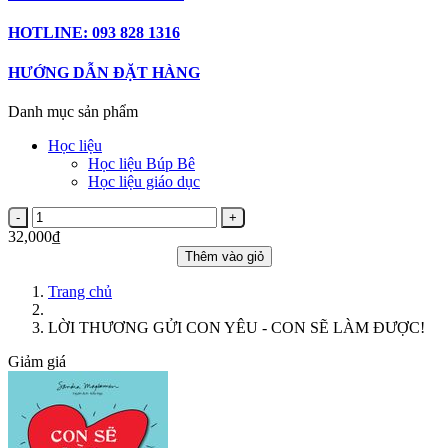
HOTLINE: 093 828 1316
HƯỚNG DẪN ĐẶT HÀNG
Danh mục sản phẩm
Học liệu
Học liệu Búp Bê
Học liệu giáo dục
32,000₫
Thêm vào giỏ
Trang chủ
LỜI THƯƠNG GỬI CON YÊU - CON SẼ LÀM ĐƯỢC!
Giảm giá