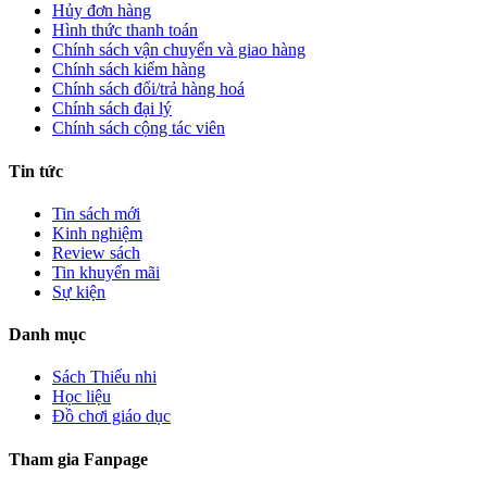
Hủy đơn hàng
Hình thức thanh toán
Chính sách vận chuyển và giao hàng
Chính sách kiểm hàng
Chính sách đổi/trả hàng hoá
Chính sách đại lý
Chính sách cộng tác viên
Tin tức
Tin sách mới
Kinh nghiệm
Review sách
Tin khuyến mãi
Sự kiện
Danh mục
Sách Thiếu nhi
Học liệu
Đồ chơi giáo dục
Tham gia Fanpage