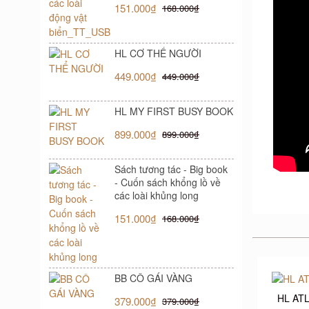
151.000₫
168.000₫
HL CƠ THỂ NGƯỜI
449.000₫
449.000₫
HL MY FIRST BUSY BOOK
899.000₫
899.000₫
Sách tương tác - Big book
- Cuốn sách khổng lồ về
các loài khủng long
151.000₫
168.000₫
BB CÔ GÁI VÀNG
HL AT
379.000₫
379.000₫