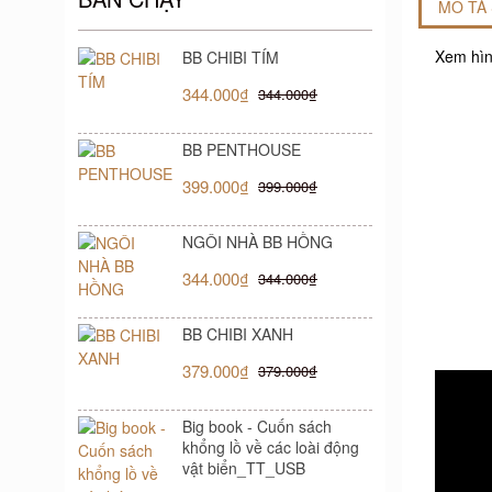
MÔ TẢ
Xem hìn
BB CHIBI TÍM
344.000₫
344.000₫
BB PENTHOUSE
399.000₫
399.000₫
NGÔI NHÀ BB HỒNG
344.000₫
344.000₫
BB CHIBI XANH
379.000₫
379.000₫
Big book - Cuốn sách
khổng lồ về các loài động
vật biển_TT_USB