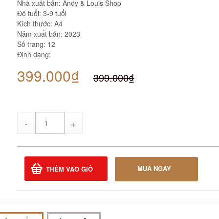
Nhà xuất bản: Andy & Louis Shop
Độ tuổi: 3-9 tuổi
Kích thước: A4
Năm xuất bản: 2023
Số trang: 12
Định dạng:
399.000₫
399.000₫
Số
lượng
MUA NGAY
THÊM VÀO GIỎ