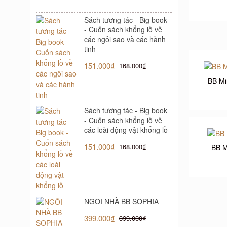
Sách tương tác - Big book
- Cuốn sách khổng lồ về
các ngôi sao và các hành
tinh
151.000₫
168.000₫
BB Mi
Sách tương tác - Big book
- Cuốn sách khổng lồ về
các loài động vật khổng lồ
151.000₫
168.000₫
BB M
NGÔI NHÀ BB SOPHIA
399.000₫
399.000₫