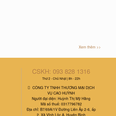
Xem thêm >>
CSKH: 093 828 1316
Thứ 2 - Chủ Nhật | 8h - 22h
CÔNG TY TNHH THƯƠNG MẠI DỊCH
VỤ CAO HUỲNH
Người đại diện: Huỳnh Thị Mỹ Hằng
Mã số thuế: 0317796782
Địa chỉ: B7/69A/1V Đường Liên Ấp 2-6, ấp
2, Xã Vĩnh Lộc A, Huyện Bình