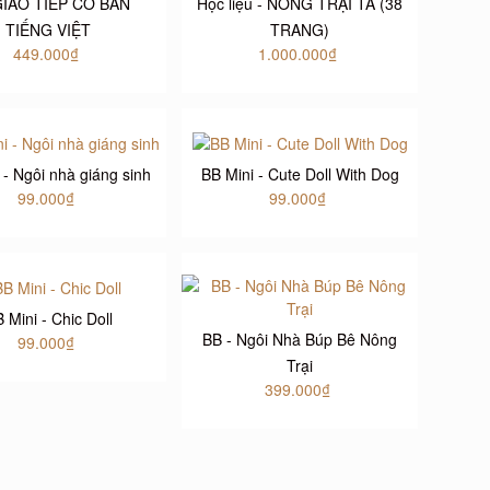
GIAO TIẾP CƠ BÁN
Học liệu - NÔNG TRẠI TA (38
TIẾNG VIỆT
TRANG)
449.000₫
1.000.000₫
 - Ngôi nhà giáng sinh
BB Mini - Cute Doll With Dog
99.000₫
99.000₫
 Mini - Chic Doll
BB - Ngôi Nhà Búp Bê Nông
99.000₫
Trại
399.000₫