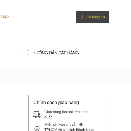
nhập
Giỏ hàng :
0
HƯỚNG DẪN ĐẶT HÀNG
Chính sách giao hàng
Giao hàng tận nơi trên toàn
quốc
Miễn phí vận chuyển HN,
TP.HCM và các tỉnh thành khác