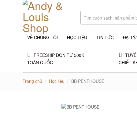
VỀ CHÚNG TÔI
HỌC LIỆU
TIN TỨC
ĐẠI L
FREESHIP ĐƠN TỪ 500K
TUYỂ
TOÀN QUỐC
CHIẾT K
Trang chủ
Học liệu
BB PENTHOUSE