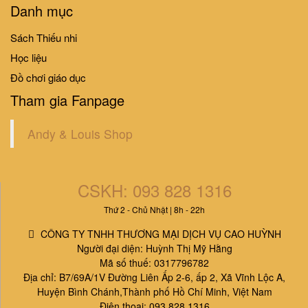
Danh mục
Sách Thiếu nhi
Học liệu
Đồ chơi giáo dục
Tham gia Fanpage
Andy & Louis Shop
CSKH: 093 828 1316
Thứ 2 - Chủ Nhật | 8h - 22h
CÔNG TY TNHH THƯƠNG MẠI DỊCH VỤ CAO HUỲNH
Người đại diện: Huỳnh Thị Mỹ Hằng
Mã số thuế: 0317796782
Địa chỉ: B7/69A/1V Đường Liên Ấp 2-6, ấp 2, Xã Vĩnh Lộc A,
Huyện Bình Chánh,Thành phố Hồ Chí Minh, Việt Nam
Điện thoại: 093 828 1316