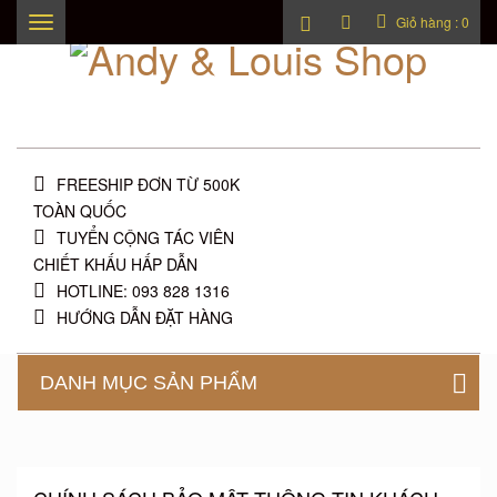
Giỏ hàng :
0
Toggle
navigation
FREESHIP ĐƠN TỪ 500K
TOÀN QUỐC
TUYỂN CỘNG TÁC VIÊN
CHIẾT KHẤU HẤP DẪN
HOTLINE: 093 828 1316
HƯỚNG DẪN ĐẶT HÀNG
DANH MỤC SẢN PHẨM