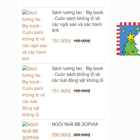
Sách tương tác - Big book
- Cuốn sách khổng lồ về
các ngôi sao và các hành
tinh
151.000₫
168.000₫
Sách tương tác - Big book
- Cuốn sách khổng lồ về
các loài động vật khổng lồ
151.000₫
168.000₫
LỜI THƯ
ĐÃ ĐẾN 
32.
NGÔI NHÀ BB SOPHIA
399.000₫
399.000₫