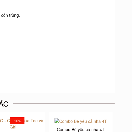
 côn trùng.
ÁC
10%
-
Combo Bé yêu cả nhà 4T