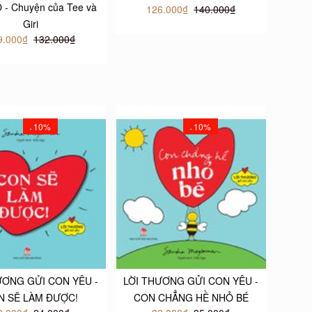
- Chuyện của Tee và
126.000₫
140.000₫
Giri
9.000₫
132.000₫
10%
10%
-
-
ƯƠNG GỬI CON YÊU -
LỜI THƯƠNG GỬI CON YÊU -
N SẼ LÀM ĐƯỢC!
CON CHẲNG HỀ NHỎ BÉ