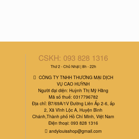
CSKH: 093 828 1316
Thứ 2 - Chủ Nhật | 8h - 22h
CÔNG TY TNHH THƯƠNG MẠI DỊCH
VỤ CAO HUỲNH
Người đại diện: Huỳnh Thị Mỹ Hằng
Mã số thuế: 0317796782
Địa chỉ: B7/69A/1V Đường Liên Ấp 2-6, ấp
2, Xã Vĩnh Lộc A, Huyện Bình
Chánh,Thành phố Hồ Chí Minh, Việt Nam
Điện thoại: 093 828 1316
andylouisshop@gmail.com