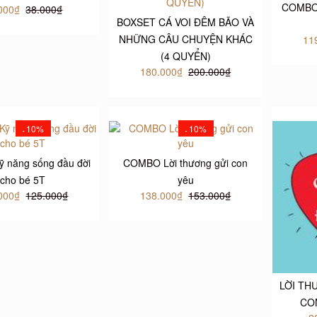
COMBO 
000₫
38.000₫
BOXSET CÁ VOI ĐÊM BÃO VÀ
NHỮNG CÂU CHUYỆN KHÁC
11
(4 QUYỂN)
180.000₫
200.000₫
10%
10%
-
-
ỹ năng sống đầu đời
COMBO Lời thương gửi con
cho bé 5T
yêu
000₫
125.000₫
138.000₫
153.000₫
LỜI TH
CO