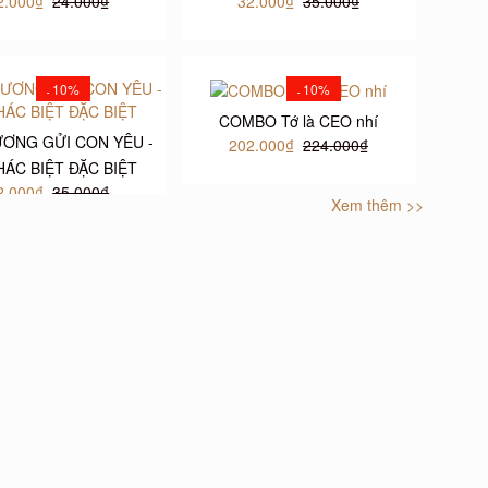
2.000₫
24.000₫
32.000₫
35.000₫
10%
10%
-
-
COMBO Tớ là CEO nhí
ƯƠNG GỬI CON YÊU -
202.000₫
224.000₫
HÁC BIỆT ĐẶC BIỆT
2.000₫
35.000₫
Xem thêm >>