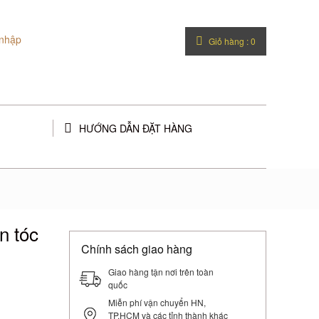
nhập
Giỏ hàng :
0
HƯỚNG DẪN ĐẶT HÀNG
n tóc
Chính sách giao hàng
Giao hàng tận nơi trên toàn
quốc
Miễn phí vận chuyển HN,
TP.HCM và các tỉnh thành khác