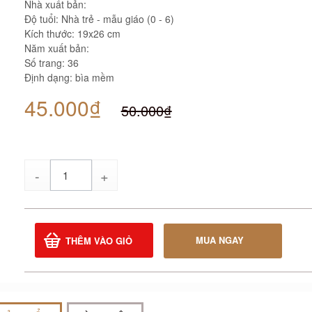
Nhà xuất bản:
Độ tuổi: Nhà trẻ - mẫu giáo (0 - 6)
Kích thước: 19x26 cm
Năm xuất bản:
Số trang: 36
Định dạng: bìa mềm
45.000₫
50.000₫
Số
lượng
MUA NGAY
THÊM VÀO GIỎ