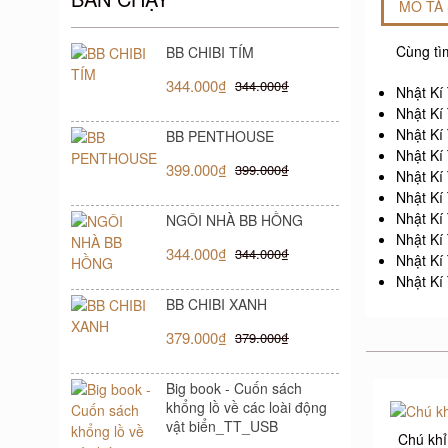
MÔ TẢ
Cùng tìm
BB CHIBI TÍM
344.000₫
344.000₫
Nhật Kí
Nhật Kí
Nhật Kí
BB PENTHOUSE
Nhật Kí
399.000₫
399.000₫
Nhật Kí
Nhật Kí
Nhật Kí
NGÔI NHÀ BB HỒNG
Nhật Kí
344.000₫
344.000₫
Nhật Kí 
Nhật Kí
BB CHIBI XANH
379.000₫
379.000₫
Big book - Cuốn sách
khổng lồ về các loài động
vật biển_TT_USB
Chú khỉ