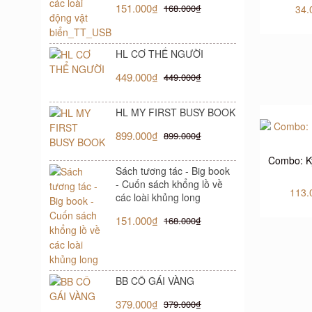
151.000₫
168.000₫
34.
HL CƠ THỂ NGƯỜI
449.000₫
449.000₫
HL MY FIRST BUSY BOOK
899.000₫
899.000₫
Combo: K
Sách tương tác - Big book
- Cuốn sách khổng lồ về
113.
các loài khủng long
151.000₫
168.000₫
BB CÔ GÁI VÀNG
379.000₫
379.000₫