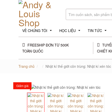
VỀ CHÚNG TÔI
HỌC LIỆU
TIN TỨC
...
...
...
FREESHIP ĐƠN TỪ 500K
TUYỂ
TOÀN QUỐC
CHIẾT K
Trang chủ
Nhật kí thế giới côn trùng: Nhật kí xén tóc
Giảm giá