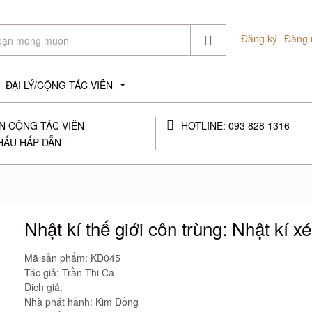
Đăng ký
Đăng 
ĐẠI LÝ/CỘNG TÁC VIÊN
...
N CỘNG TÁC VIÊN
HOTLINE: 093 828 1316
HẤU HẤP DẪN
Nhật kí thế giới côn trùng: Nhật kí xé
Mã sản phẩm:
KD045
Tác giả: Trần Thi Ca
Dịch giả:
Nhà phát hành: Kim Đồng