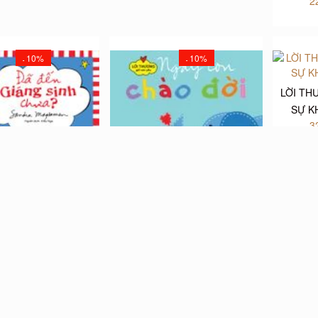
2
10%
10%
-
-
LỜI TH
SỰ K
3
ƠNG GỬI CON YÊU -
LỜI THƯƠNG GỬI CON YÊU -
GIÁNG SINH CHƯA?
NGÀY CON CHÀO ĐỜI
000₫
35.000₫
22.000₫
24.000₫