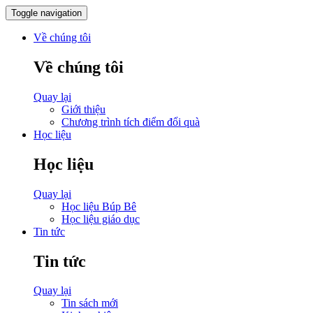
Toggle navigation
Về chúng tôi
Về chúng tôi
Quay lại
Giới thiệu
Chương trình tích điểm đổi quà
Học liệu
Học liệu
Quay lại
Học liệu Búp Bê
Học liệu giáo dục
Tin tức
Tin tức
Quay lại
Tin sách mới