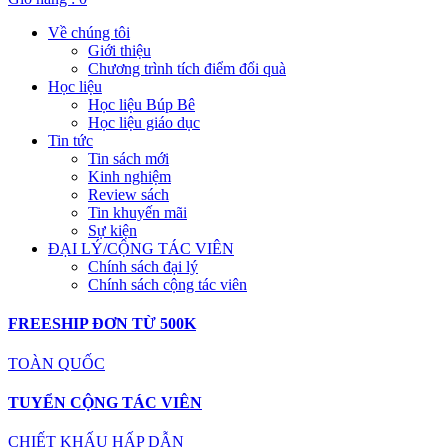
Về chúng tôi
Giới thiệu
Chương trình tích điểm đổi quà
Học liệu
Học liệu Búp Bê
Học liệu giáo dục
Tin tức
Tin sách mới
Kinh nghiệm
Review sách
Tin khuyến mãi
Sự kiện
ĐẠI LÝ/CỘNG TÁC VIÊN
Chính sách đại lý
Chính sách cộng tác viên
FREESHIP ĐƠN TỪ 500K
TOÀN QUỐC
TUYỂN CỘNG TÁC VIÊN
CHIẾT KHẤU HẤP DẪN