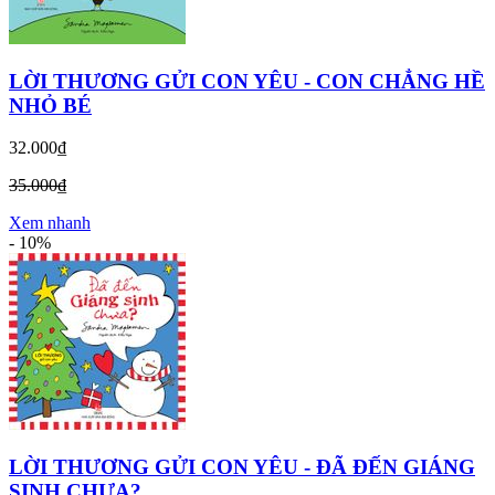
LỜI THƯƠNG GỬI CON YÊU - CON CHẲNG HỀ
NHỎ BÉ
32.000₫
35.000₫
Xem nhanh
-
10%
LỜI THƯƠNG GỬI CON YÊU - ĐÃ ĐẾN GIÁNG
SINH CHƯA?