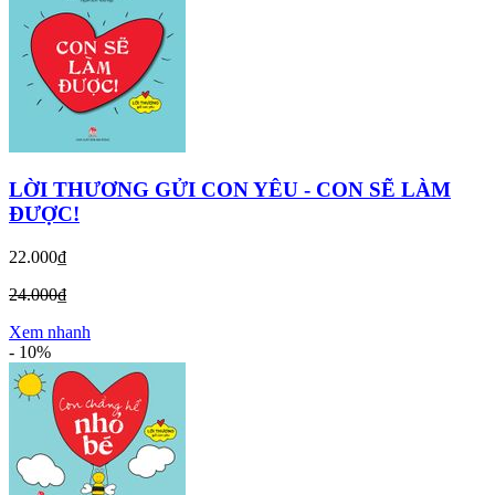
LỜI THƯƠNG GỬI CON YÊU - CON SẼ LÀM
ĐƯỢC!
22.000₫
24.000₫
Xem nhanh
-
10%