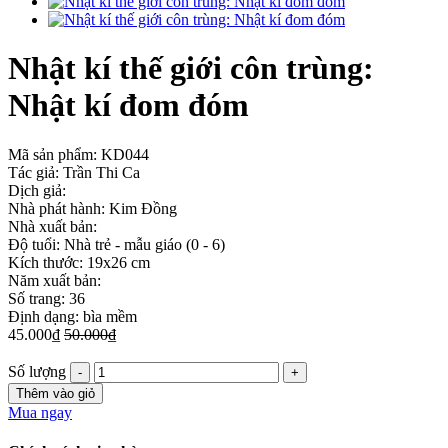
Nhật kí thế giới côn trùng:
Nhật kí đom đóm
Mã sản phẩm:
KD044
Tác giả: Trần Thi Ca
Dịch giả:
Nhà phát hành: Kim Đồng
Nhà xuất bản:
Độ tuổi: Nhà trẻ - mẫu giáo (0 - 6)
Kích thước: 19x26 cm
Năm xuất bản:
Số trang: 36
Định dạng: bìa mềm
45.000₫
50.000₫
Số lượng
Thêm vào giỏ
Mua ngay