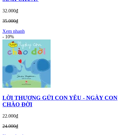
32.000₫
35.000₫
Xem nhanh
-
10%
LỜI THƯƠNG GỬI CON YÊU - NGÀY CON
CHÀO ĐỜI
22.000₫
24.000₫