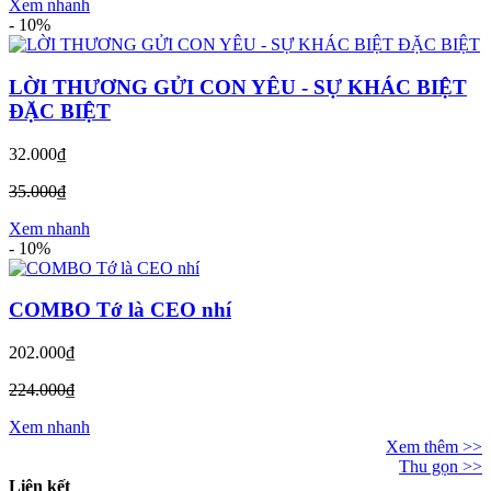
Xem nhanh
-
10%
LỜI THƯƠNG GỬI CON YÊU - SỰ KHÁC BIỆT
ĐẶC BIỆT
32.000₫
35.000₫
Xem nhanh
-
10%
COMBO Tớ là CEO nhí
202.000₫
224.000₫
Xem nhanh
Xem thêm >>
Thu gọn >>
Liên kết