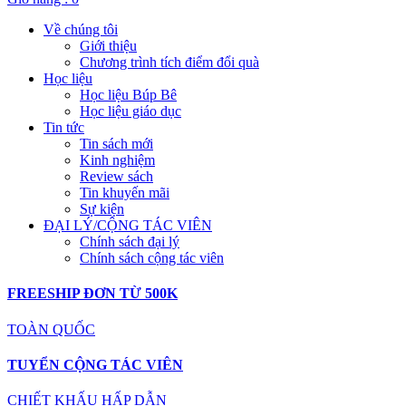
Về chúng tôi
Giới thiệu
Chương trình tích điểm đổi quà
Học liệu
Học liệu Búp Bê
Học liệu giáo dục
Tin tức
Tin sách mới
Kinh nghiệm
Review sách
Tin khuyến mãi
Sự kiện
ĐẠI LÝ/CỘNG TÁC VIÊN
Chính sách đại lý
Chính sách cộng tác viên
FREESHIP ĐƠN TỪ 500K
TOÀN QUỐC
TUYỂN CỘNG TÁC VIÊN
CHIẾT KHẤU HẤP DẪN