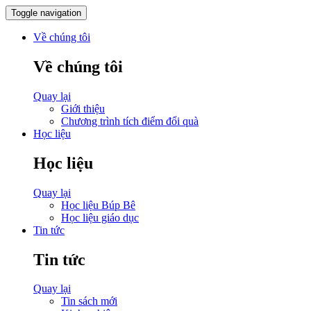
Toggle navigation
Về chúng tôi
Về chúng tôi
Quay lại
Giới thiệu
Chương trình tích điểm đổi quà
Học liệu
Học liệu
Quay lại
Học liệu Búp Bê
Học liệu giáo dục
Tin tức
Tin tức
Quay lại
Tin sách mới