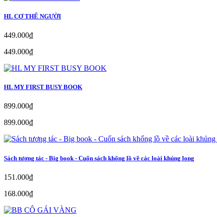
HL CƠ THỂ NGƯỜI
449.000₫
449.000₫
HL MY FIRST BUSY BOOK
899.000₫
899.000₫
Sách tương tác - Big book - Cuốn sách khổng lồ về các loài khủng long
151.000₫
168.000₫