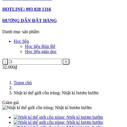
HOTLINE: 093 828 1316
HƯỚNG DẪN ĐẶT HÀNG
Danh mục sản phẩm
Học liệu
Học liệu Búp Bê
Học liệu giáo dục
32,000₫
Trang chủ
Nhật kí thế giới côn trùng: Nhật kí bươm bướm
Giảm giá