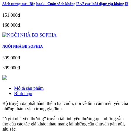
Sách tương tác - Big book - Cuốn sách khổng lồ về các loài động vật khổng lồ
151.000₫
168.000₫
NGÔI NHÀ BB SOPHIA
399.000₫
399.000₫
Mô tả sản phẩm
Bình luận
Bộ truyện đã phát hành thêm hai cuốn, nói về tình cảm mến yêu của
những thành viên trong gia đình.
“Ngôi nhà yêu thương” truyền tải tình yêu thương qua những vần
thơ của các tác giả khác nhau mang lại những câu chuyện gần gũi,
sâu sắc.