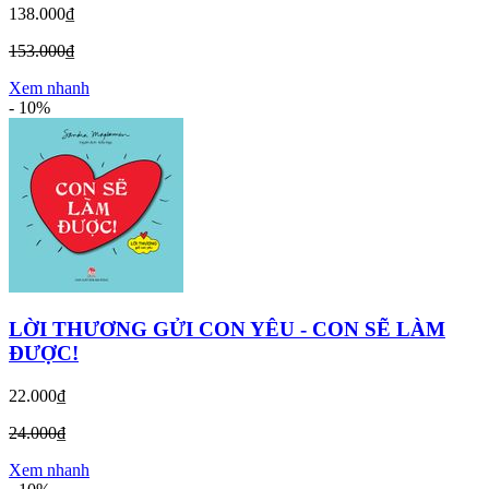
138.000₫
153.000₫
Xem nhanh
-
10%
LỜI THƯƠNG GỬI CON YÊU - CON SẼ LÀM
ĐƯỢC!
22.000₫
24.000₫
Xem nhanh