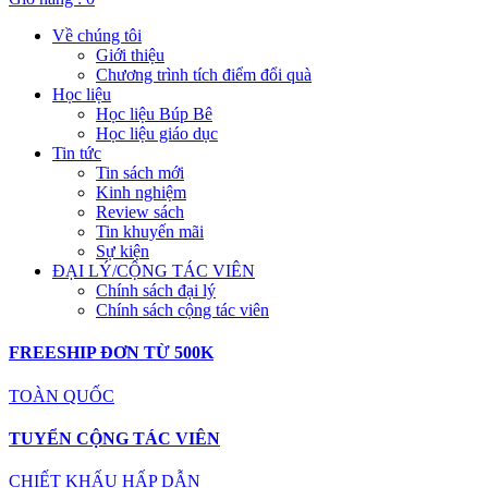
Về chúng tôi
Giới thiệu
Chương trình tích điểm đổi quà
Học liệu
Học liệu Búp Bê
Học liệu giáo dục
Tin tức
Tin sách mới
Kinh nghiệm
Review sách
Tin khuyến mãi
Sự kiện
ĐẠI LÝ/CỘNG TÁC VIÊN
Chính sách đại lý
Chính sách cộng tác viên
FREESHIP ĐƠN TỪ 500K
TOÀN QUỐC
TUYỂN CỘNG TÁC VIÊN
CHIẾT KHẤU HẤP DẪN