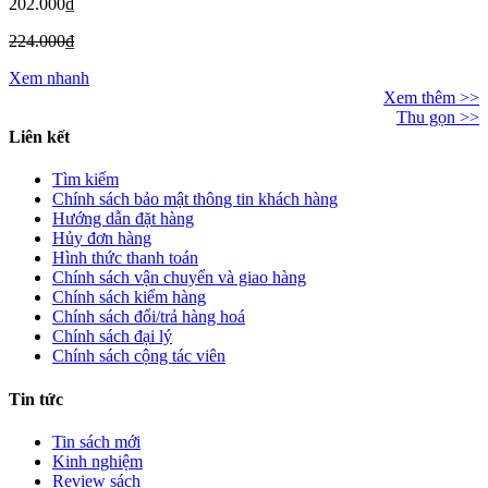
202.000₫
224.000₫
Xem nhanh
Xem thêm >>
Thu gọn >>
Liên kết
Tìm kiếm
Chính sách bảo mật thông tin khách hàng
Hướng dẫn đặt hàng
Hủy đơn hàng
Hình thức thanh toán
Chính sách vận chuyển và giao hàng
Chính sách kiểm hàng
Chính sách đổi/trả hàng hoá
Chính sách đại lý
Chính sách cộng tác viên
Tin tức
Tin sách mới
Kinh nghiệm
Review sách