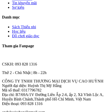
Tin khuyến mãi
Sự kiện
Danh mục
Sách Thiếu nhi
Học liệu
Đồ chơi giáo dục
Tham gia Fanpage
CSKH: 093 828 1316
Thứ 2 - Chủ Nhật | 8h - 22h
CÔNG TY TNHH THƯƠNG MẠI DỊCH VỤ CAO HUỲNH
Người đại diện: Huỳnh Thị Mỹ Hằng
Mã số thuế: 0317796782
Địa chỉ: B7/69A/1V Đường Liên Ấp 2-6, ấp 2, Xã Vĩnh Lộc A,
Huyện Bình Chánh,Thành phố Hồ Chí Minh, Việt Nam
Điện thoại: 093 828 1316