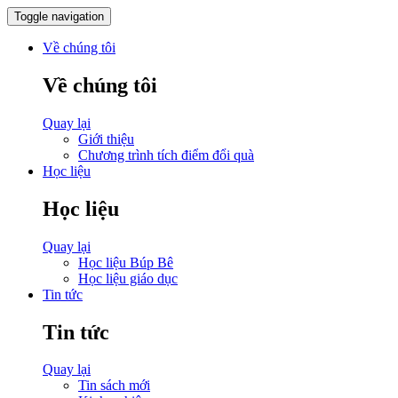
Toggle navigation
Về chúng tôi
Về chúng tôi
Quay lại
Giới thiệu
Chương trình tích điểm đổi quà
Học liệu
Học liệu
Quay lại
Học liệu Búp Bê
Học liệu giáo dục
Tin tức
Tin tức
Quay lại
Tin sách mới