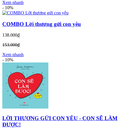
Xem nhanh
-
10%
COMBO Lời thương gửi con yêu
138.000₫
153.000₫
Xem nhanh
-
10%
LỜI THƯƠNG GỬI CON YÊU - CON SẼ LÀM
ĐƯỢC!