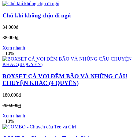
Chú khỉ không chịu đi ngủ
34.000₫
38.000₫
Xem nhanh
-
10%
BOXSET CÁ VOI ĐÊM BÃO VÀ NHỮNG CÂU
CHUYỆN KHÁC (4 QUYỂN)
180.000₫
200.000₫
Xem nhanh
-
10%