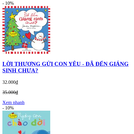
-
10%
LỜI THƯƠNG GỬI CON YÊU - ĐÃ ĐẾN GIÁNG
SINH CHƯA?
32.000₫
35.000₫
Xem nhanh
-
10%