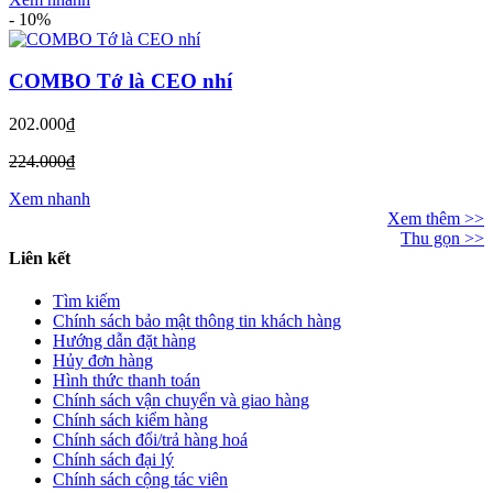
-
10%
COMBO Tớ là CEO nhí
202.000₫
224.000₫
Xem nhanh
Xem thêm >>
Thu gọn >>
Liên kết
Tìm kiếm
Chính sách bảo mật thông tin khách hàng
Hướng dẫn đặt hàng
Hủy đơn hàng
Hình thức thanh toán
Chính sách vận chuyển và giao hàng
Chính sách kiểm hàng
Chính sách đổi/trả hàng hoá
Chính sách đại lý
Chính sách cộng tác viên