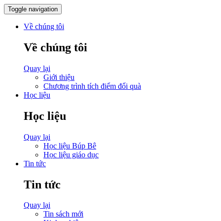
Toggle navigation
Về chúng tôi
Về chúng tôi
Quay lại
Giới thiệu
Chương trình tích điểm đổi quà
Học liệu
Học liệu
Quay lại
Học liệu Búp Bê
Học liệu giáo dục
Tin tức
Tin tức
Quay lại
Tin sách mới