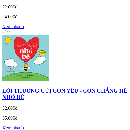
22.000₫
24.000₫
Xem nhanh
-
10%
LỜI THƯƠNG GỬI CON YÊU - CON CHẲNG HỀ
NHỎ BÉ
32.000₫
35.000₫
Xem nhanh