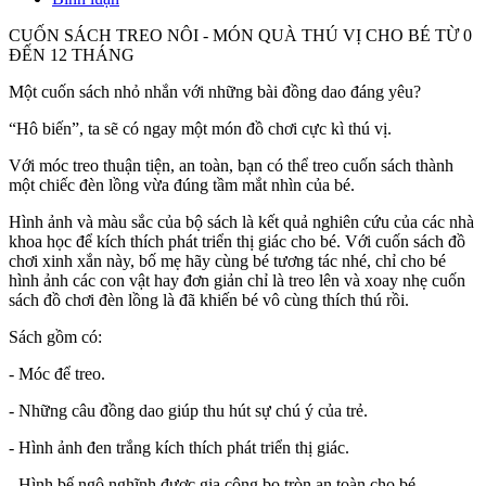
CUỐN SÁCH TREO NÔI - MÓN QUÀ THÚ VỊ CHO BÉ TỪ 0
ĐẾN 12 THÁNG
Một cuốn sách nhỏ nhắn với những bài đồng dao đáng yêu?
“Hô biến”, ta sẽ có ngay một món đồ chơi cực kì thú vị.
Với móc treo thuận tiện, an toàn, bạn có thể treo cuốn sách thành
một chiếc đèn lồng vừa đúng tầm mắt nhìn của bé.
Hình ảnh và màu sắc của bộ sách là kết quả nghiên cứu của các nhà
khoa học để kích thích phát triển thị giác cho bé. Với cuốn sách đồ
chơi xinh xắn này, bố mẹ hãy cùng bé tương tác nhé, chỉ cho bé
hình ảnh các con vật hay đơn giản chỉ là treo lên và xoay nhẹ cuốn
sách đồ chơi đèn lồng là đã khiến bé vô cùng thích thú rồi.
Sách gồm có:
- Móc để treo.
- Những câu đồng dao giúp thu hút sự chú ý của trẻ.
- Hình ảnh đen trắng kích thích phát triển thị giác.
- Hình bế ngộ nghĩnh được gia công bo tròn an toàn cho bé.