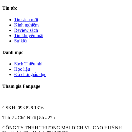
Tin tức
Tin sách mới
Kinh nghiệm
Review sách
Tin khuyến mãi
Sự kiện
Danh mục
Sách Thiếu nhi
Học liệu
Đồ chơi giáo dục
Tham gia Fanpage
CSKH: 093 828 1316
Thứ 2 - Chủ Nhật | 8h - 22h
CÔNG TY TNHH THƯƠNG MẠI DỊCH VỤ CAO HUỲNH