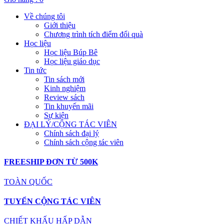
Về chúng tôi
Giới thiệu
Chương trình tích điểm đổi quà
Học liệu
Học liệu Búp Bê
Học liệu giáo dục
Tin tức
Tin sách mới
Kinh nghiệm
Review sách
Tin khuyến mãi
Sự kiện
ĐẠI LÝ/CỘNG TÁC VIÊN
Chính sách đại lý
Chính sách cộng tác viên
FREESHIP ĐƠN TỪ 500K
TOÀN QUỐC
TUYỂN CỘNG TÁC VIÊN
CHIẾT KHẤU HẤP DẪN