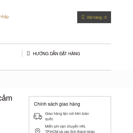
nhập
Giỏ hàng :
0
HƯỚNG DẪN ĐẶT HÀNG
 cảm
Chính sách giao hàng
Giao hàng tận nơi trên toàn
quốc
Miễn phí vận chuyển HN,
TP.HCM và các tỉnh thành khác