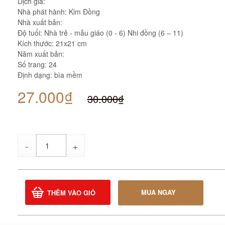
Dịch giả:
Nhà phát hành: Kim Đồng
Nhà xuất bản:
Độ tuổi: Nhà trẻ - mẫu giáo (0 - 6) Nhi đồng (6 – 11)
Kích thước: 21x21 cm
Năm xuất bản:
Số trang: 24
Định dạng: bìa mềm
27.000₫
30.000₫
Số
lượng
MUA NGAY
THÊM VÀO GIỎ