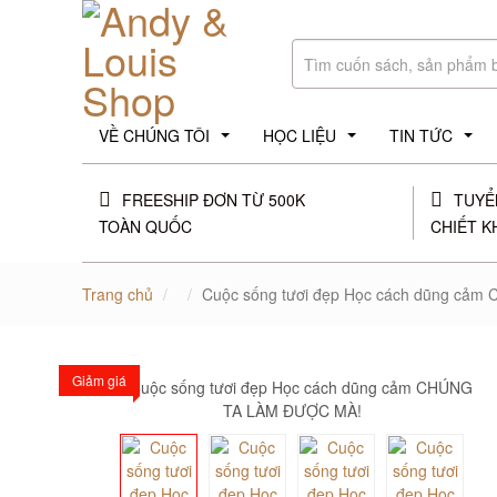
VỀ CHÚNG TÔI
HỌC LIỆU
TIN TỨC
...
...
...
FREESHIP ĐƠN TỪ 500K
TUYỂ
TOÀN QUỐC
CHIẾT K
Trang chủ
Cuộc sống tươi đẹp Học cách dũng cả
Giảm giá