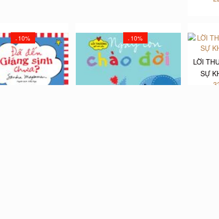
10%
10%
-
-
LỜI TH
SỰ K
3
ƠNG GỬI CON YÊU -
LỜI THƯƠNG GỬI CON YÊU -
GIÁNG SINH CHƯA?
NGÀY CON CHÀO ĐỜI
000₫
35.000₫
22.000₫
24.000₫