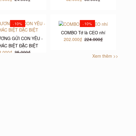
10%
10%
-
-
COMBO Tớ là CEO nhí
ƯƠNG GỬI CON YÊU -
202.000₫
224.000₫
HÁC BIỆT ĐẶC BIỆT
2.000₫
35.000₫
Xem thêm >>