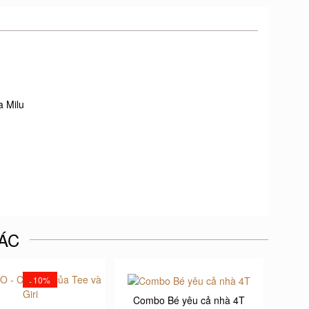
 Milu
ÁC
10%
-
Combo Bé yêu cả nhà 4T