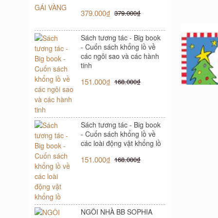
379.000₫
379.000₫
Sách tương tác - Big book
- Cuốn sách khổng lồ về
các ngôi sao và các hành
tinh
151.000₫
168.000₫
Sách tương tác - Big book
- Cuốn sách khổng lồ về
các loài động vật khổng lồ
LỜI THƯ
ĐÃ ĐẾN 
151.000₫
168.000₫
32.
NGÔI NHÀ BB SOPHIA