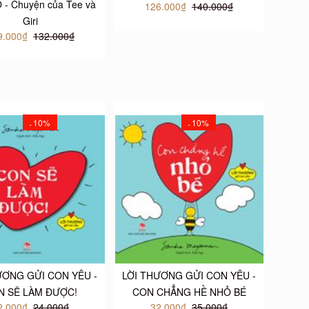
- Chuyện của Tee và
126.000₫
140.000₫
Giri
9.000₫
132.000₫
10%
10%
-
-
ƯƠNG GỬI CON YÊU -
LỜI THƯƠNG GỬI CON YÊU -
N SẼ LÀM ĐƯỢC!
CON CHẲNG HỀ NHỎ BÉ
2.000₫
24.000₫
32.000₫
35.000₫