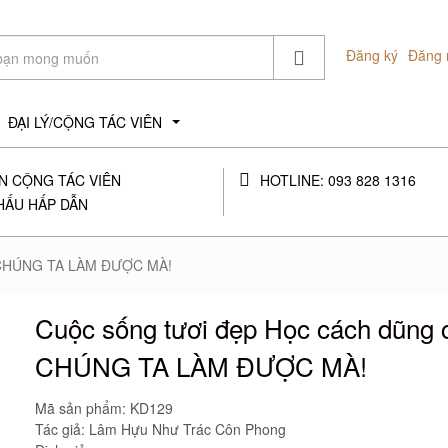
Đăng ký
Đăng 
ĐẠI LÝ/CỘNG TÁC VIÊN
...
N CỘNG TÁC VIÊN
HOTLINE: 093 828 1316
HẤU HẤP DẪN
m CHÚNG TA LÀM ĐƯỢC MÀ!
Cuộc sống tươi đẹp Học cách dũng
CHÚNG TA LÀM ĐƯỢC MÀ!
Mã sản phẩm:
KD129
Tác giả: Lâm Hựu Như Trác Côn Phong