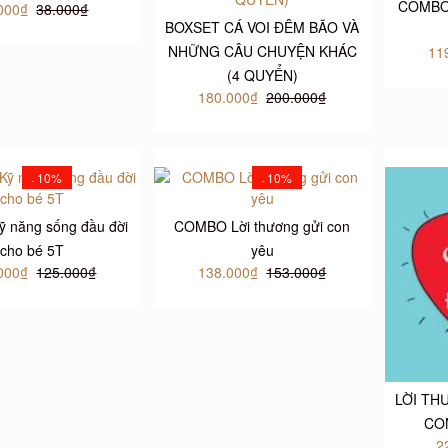
COMBO 
000₫
38.000₫
BOXSET CÁ VOI ĐÊM BÃO VÀ
NHỮNG CÂU CHUYỆN KHÁC
11
(4 QUYỂN)
180.000₫
200.000₫
10%
10%
-
-
ỹ năng sống đầu đời
COMBO Lời thương gửi con
cho bé 5T
yêu
000₫
125.000₫
138.000₫
153.000₫
LỜI TH
CO
2