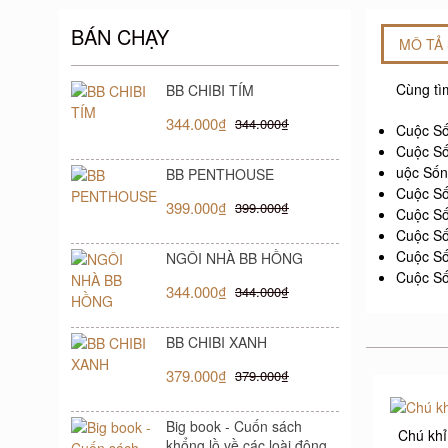
BÁN CHẠY
MÔ TẢ
Cùng tì
BB CHIBI TÍM
344.000₫
344.000₫
Cuộc Số
Cuộc Số
uộc Sốn
BB PENTHOUSE
Cuộc Số
399.000₫
399.000₫
Cuộc Số
Cuộc Số
Cuộc Số
NGÔI NHÀ BB HỒNG
Cuộc Số
344.000₫
344.000₫
BB CHIBI XANH
379.000₫
379.000₫
Big book - Cuốn sách
Chú khỉ
khổng lồ về các loài động