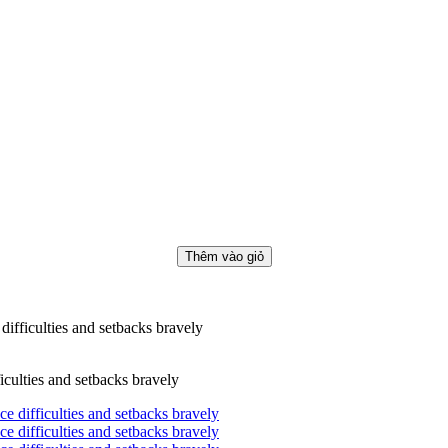
Thêm vào giỏ
ifficulties and setbacks bravely