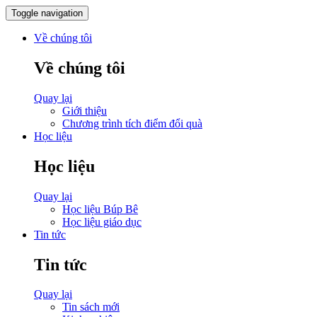
Toggle navigation
Về chúng tôi
Về chúng tôi
Quay lại
Giới thiệu
Chương trình tích điểm đổi quà
Học liệu
Học liệu
Quay lại
Học liệu Búp Bê
Học liệu giáo dục
Tin tức
Tin tức
Quay lại
Tin sách mới