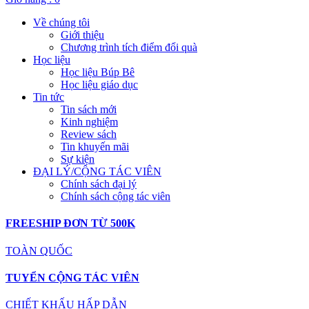
Về chúng tôi
Giới thiệu
Chương trình tích điểm đổi quà
Học liệu
Học liệu Búp Bê
Học liệu giáo dục
Tin tức
Tin sách mới
Kinh nghiệm
Review sách
Tin khuyến mãi
Sự kiện
ĐẠI LÝ/CỘNG TÁC VIÊN
Chính sách đại lý
Chính sách cộng tác viên
FREESHIP ĐƠN TỪ 500K
TOÀN QUỐC
TUYỂN CỘNG TÁC VIÊN
CHIẾT KHẤU HẤP DẪN