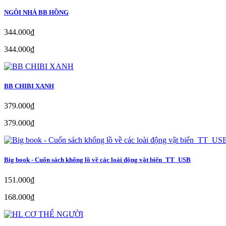
NGÔI NHÀ BB HỒNG
344.000₫
344.000₫
BB CHIBI XANH
379.000₫
379.000₫
Big book - Cuốn sách khổng lồ về các loài động vật biển_TT_USB
151.000₫
168.000₫