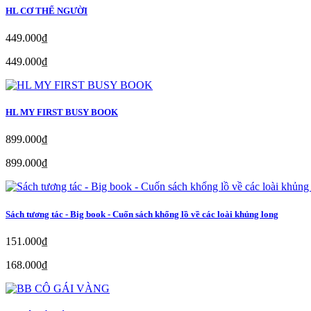
HL CƠ THỂ NGƯỜI
449.000₫
449.000₫
HL MY FIRST BUSY BOOK
899.000₫
899.000₫
Sách tương tác - Big book - Cuốn sách khổng lồ về các loài khủng long
151.000₫
168.000₫