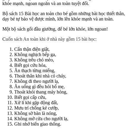
khỏe mạnh, ngoan ngoãn và an toàn tuyệt đối.
Bộ sách 15 Bài học an toàn cho bé gồm những bài học thiết thân,
dạy bé tự bảo vệ được mình, lớn lên khỏe mạnh và an toàn.
Một bộ sách gối đầu giường, để bé lớn khỏe, lớn ngoan!
C
uốn sách An toàn khi ở nhà này gồm 15 bài học:
Cẩn thận điện giật,
Không nghịch bếp ga,
Không trêu chó mèo,
Biết gọi cứu hỏa,
Ăn thạch từng miếng,
Thoát thân khi nhà có cháy,
Không đi theo người lạ,
Ăn uống gì đều hỏi bố mẹ,
Thoát khỏi thang máy hỏng,
Biết gọi cấp cứu,
Xử lí khi gặp động đất,
Mưu trí chống kẻ cướp,
Không sờ bàn là nóng,
Không mở cửa cho người lạ,
Ghi nhớ biển giao thông.