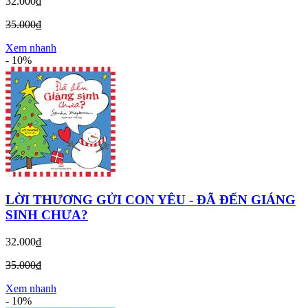
32.000₫
35.000₫
Xem nhanh
-
10%
LỜI THƯƠNG GỬI CON YÊU - ĐÃ ĐẾN GIÁNG
SINH CHƯA?
32.000₫
35.000₫
Xem nhanh
-
10%