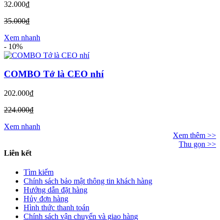
32.000₫
35.000₫
Xem nhanh
-
10%
COMBO Tớ là CEO nhí
202.000₫
224.000₫
Xem nhanh
Xem thêm >>
Thu gọn >>
Liên kết
Tìm kiếm
Chính sách bảo mật thông tin khách hàng
Hướng dẫn đặt hàng
Hủy đơn hàng
Hình thức thanh toán
Chính sách vận chuyển và giao hàng