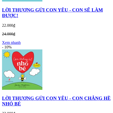
LỜI THƯƠNG GỬI CON YÊU - CON SẼ LÀM
ĐƯỢC!
22.000₫
24.000₫
Xem nhanh
-
10%
LỜI THƯƠNG GỬI CON YÊU - CON CHẲNG HỀ
NHỎ BÉ