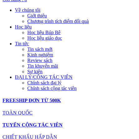
Về chúng tôi
Giới thiệu
Chương trình tích điểm đổi quà
Học liệu
Học liệu Búp Bê
Học liệu giáo dục
Tin tức
Tin sách mới
Kinh nghiệm
Review sách
Tin khuyến mãi
Sự kiện
ĐẠI LÝ/CỘNG TÁC VIÊN
Chính sách đại lý
Chính sách cộng tác viên
FREESHIP ĐƠN TỪ 500K
TOÀN QUỐC
TUYỂN CỘNG TÁC VIÊN
CHIẾT KHẤU HẤP DẪN