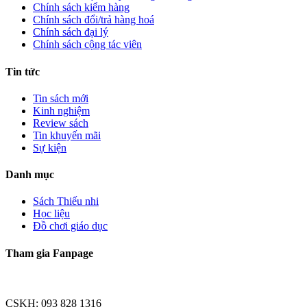
Chính sách kiểm hàng
Chính sách đổi/trả hàng hoá
Chính sách đại lý
Chính sách cộng tác viên
Tin tức
Tin sách mới
Kinh nghiệm
Review sách
Tin khuyến mãi
Sự kiện
Danh mục
Sách Thiếu nhi
Học liệu
Đồ chơi giáo dục
Tham gia Fanpage
CSKH: 093 828 1316