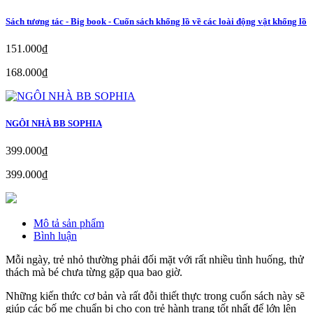
Sách tương tác - Big book - Cuốn sách khổng lồ về các loài động vật khổng lồ
151.000₫
168.000₫
NGÔI NHÀ BB SOPHIA
399.000₫
399.000₫
Mô tả sản phẩm
Bình luận
Mỗi ngày, trẻ nhỏ thường phải đối mặt với rất nhiều tình huống, thử
thách mà bé chưa từng gặp qua bao giờ.
Những kiến thức cơ bản và rất đỗi thiết thực trong cuốn sách này sẽ
giúp các bố mẹ chuẩn bị cho con trẻ hành trang tốt nhất để lớn lên