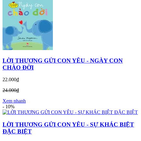
LỜI THƯƠNG GỬI CON YÊU - NGÀY CON
CHÀO ĐỜI
22.000₫
24.000₫
Xem nhanh
-
10%
LỜI THƯƠNG GỬI CON YÊU - SỰ KHÁC BIỆT
ĐẶC BIỆT