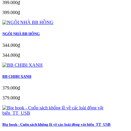
399.000₫
399.000₫
NGÔI NHÀ BB HỒNG
344.000₫
344.000₫
BB CHIBI XANH
379.000₫
379.000₫
Big book - Cuốn sách khổng lồ về các loài động vật biển_TT_USB