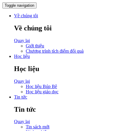
Toggle navigation
Về chúng tôi
Về chúng tôi
Quay lại
Giới thiệu
Chương trình tích điểm đổi quà
Học liệu
Học liệu
Quay lại
Học liệu Búp Bê
Học liệu giáo dục
Tin tức
Tin tức
Quay lại
Tin sách mới