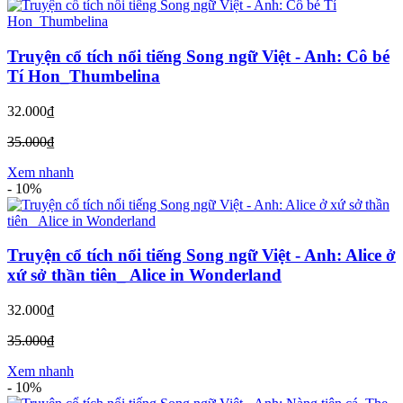
Truyện cổ tích nổi tiếng Song ngữ Việt - Anh: Cô bé
Tí Hon_Thumbelina
32.000₫
35.000₫
Xem nhanh
-
10%
Truyện cổ tích nổi tiếng Song ngữ Việt - Anh: Alice ở
xứ sở thần tiên_ Alice in Wonderland
32.000₫
35.000₫
Xem nhanh
-
10%