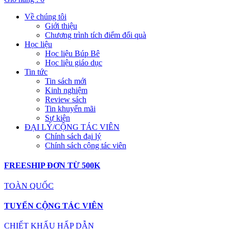
Về chúng tôi
Giới thiệu
Chương trình tích điểm đổi quà
Học liệu
Học liệu Búp Bê
Học liệu giáo dục
Tin tức
Tin sách mới
Kinh nghiệm
Review sách
Tin khuyến mãi
Sự kiện
ĐẠI LÝ/CỘNG TÁC VIÊN
Chính sách đại lý
Chính sách cộng tác viên
FREESHIP ĐƠN TỪ 500K
TOÀN QUỐC
TUYỂN CỘNG TÁC VIÊN
CHIẾT KHẤU HẤP DẪN