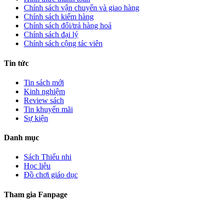
Chính sách vận chuyển và giao hàng
Chính sách kiểm hàng
Chính sách đổi/trả hàng hoá
Chính sách đại lý
Chính sách cộng tác viên
Tin tức
Tin sách mới
Kinh nghiệm
Review sách
Tin khuyến mãi
Sự kiện
Danh mục
Sách Thiếu nhi
Học liệu
Đồ chơi giáo dục
Tham gia Fanpage