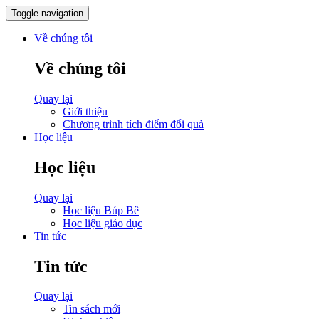
Toggle navigation
Về chúng tôi
Về chúng tôi
Quay lại
Giới thiệu
Chương trình tích điểm đổi quà
Học liệu
Học liệu
Quay lại
Học liệu Búp Bê
Học liệu giáo dục
Tin tức
Tin tức
Quay lại
Tin sách mới