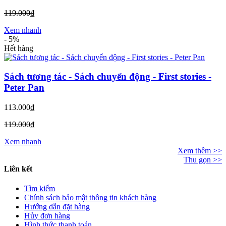
119.000₫
Xem nhanh
-
5%
Hết hàng
Sách tương tác - Sách chuyển động - First stories -
Peter Pan
113.000₫
119.000₫
Xem nhanh
Xem thêm >>
Thu gọn >>
Liên kết
Tìm kiếm
Chính sách bảo mật thông tin khách hàng
Hướng dẫn đặt hàng
Hủy đơn hàng
Hình thức thanh toán