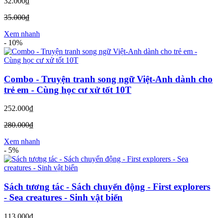
32.000₫
35.000₫
Xem nhanh
-
10%
Combo - Truyện tranh song ngữ Việt-Anh dành cho
trẻ em - Cùng học cư xử tốt 10T
252.000₫
280.000₫
Xem nhanh
-
5%
Sách tương tác - Sách chuyển động - First explorers
- Sea creatures - Sinh vật biển
113.000₫