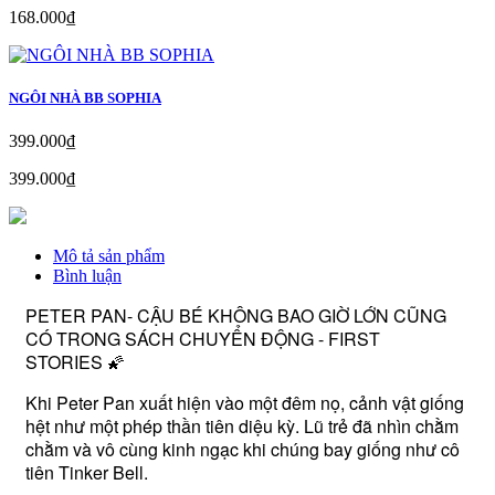
168.000₫
NGÔI NHÀ BB SOPHIA
399.000₫
399.000₫
Mô tả sản phẩm
Bình luận
PETER PAN- CẬU BÉ KHÔNG BAO GIỜ LỚN CŨNG
CÓ TRONG SÁCH CHUYỂN ĐỘNG - FIRST
STORIES 🌠
Khi Peter Pan xuất hiện vào một đêm nọ, cảnh vật giống
hệt như một phép thần tiên diệu kỳ. Lũ trẻ đã nhìn chằm
chằm và vô cùng kinh ngạc khi chúng bay giống như cô
tiên Tinker Bell.