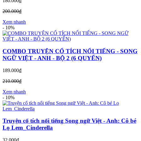
180.000₫
200.000₫
Xem nhanh
-
10%
COMBO TRUYỆN CỔ TÍCH NỔI TIẾNG - SONG
NGỮ VIỆT - ANH - BỘ 2 (6 QUYỂN)
189.000₫
210.000₫
Xem nhanh
-
10%
Truyện cổ tích nổi tiếng Song ngữ Việt - Anh: Cô bé
Lọ Lem_Cinderella
32.000₫