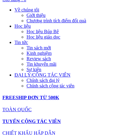
Về chúng tôi
Giới thiệu
Chương trình tích điểm đổi quà
Học liệu
Học liệu Búp Bê
Học liệu giáo dục
Tin tức
Tin sách mới
Kinh nghiệm
Review sách
Tin khuyến mãi
Sự kiện
ĐẠI LÝ/CỘNG TÁC VIÊN
Chính sách đại lý
Chính sách cộng tác viên
FREESHIP ĐƠN TỪ 500K
TOÀN QUỐC
TUYỂN CỘNG TÁC VIÊN
CHIẾT KHẤU HẤP DẪN