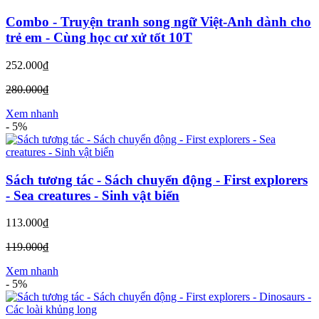
Combo - Truyện tranh song ngữ Việt-Anh dành cho
trẻ em - Cùng học cư xử tốt 10T
252.000₫
280.000₫
Xem nhanh
-
5%
Sách tương tác - Sách chuyển động - First explorers
- Sea creatures - Sinh vật biển
113.000₫
119.000₫
Xem nhanh
-
5%