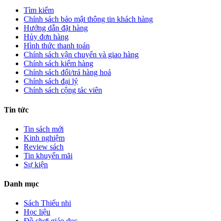
Tìm kiếm
Chính sách bảo mật thông tin khách hàng
Hướng dẫn đặt hàng
Hủy đơn hàng
Hình thức thanh toán
Chính sách vận chuyển và giao hàng
Chính sách kiểm hàng
Chính sách đổi/trả hàng hoá
Chính sách đại lý
Chính sách cộng tác viên
Tin tức
Tin sách mới
Kinh nghiệm
Review sách
Tin khuyến mãi
Sự kiện
Danh mục
Sách Thiếu nhi
Học liệu
Đồ chơi giáo dục