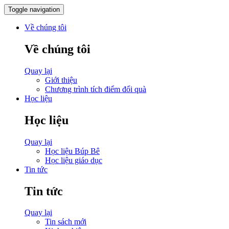
Toggle navigation
Về chúng tôi
Về chúng tôi
Quay lại
Giới thiệu
Chương trình tích điểm đổi quà
Học liệu
Học liệu
Quay lại
Học liệu Búp Bê
Học liệu giáo dục
Tin tức
Tin tức
Quay lại
Tin sách mới