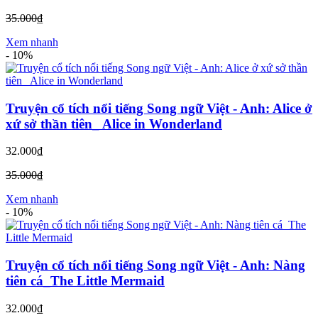
35.000₫
Xem nhanh
-
10%
Truyện cổ tích nổi tiếng Song ngữ Việt - Anh: Alice ở
xứ sở thần tiên_ Alice in Wonderland
32.000₫
35.000₫
Xem nhanh
-
10%
Truyện cổ tích nổi tiếng Song ngữ Việt - Anh: Nàng
tiên cá_The Little Mermaid
32.000₫