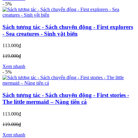
-
5%
Sách tương tác - Sách chuyển động - First explorers
- Sea creatures - Sinh vật biển
113.000₫
119.000₫
Xem nhanh
-
5%
Sách tương tác - Sách chuyển động - First stories -
The little mermaid – Nàng tiên cá
113.000₫
119.000₫
Xem nhanh