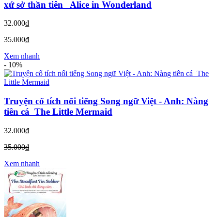
xứ sở thần tiên_ Alice in Wonderland
32.000₫
35.000₫
Xem nhanh
-
10%
Truyện cổ tích nổi tiếng Song ngữ Việt - Anh: Nàng
tiên cá_The Little Mermaid
32.000₫
35.000₫
Xem nhanh