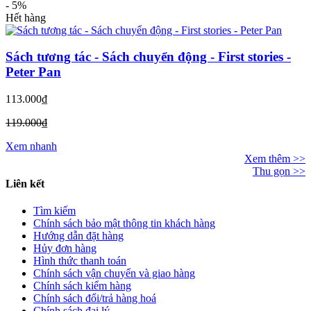
-
5%
Hết hàng
Sách tương tác - Sách chuyển động - First stories -
Peter Pan
113.000₫
119.000₫
Xem nhanh
Xem thêm >>
Thu gọn >>
Liên kết
Tìm kiếm
Chính sách bảo mật thông tin khách hàng
Hướng dẫn đặt hàng
Hủy đơn hàng
Hình thức thanh toán
Chính sách vận chuyển và giao hàng
Chính sách kiểm hàng
Chính sách đổi/trả hàng hoá
Chính sách đại lý