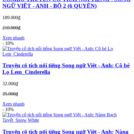
NGỮ VIỆT - ANH - BỘ 2 (6 QUYỂN)
189.000₫
210.000₫
Xem nhanh
-
10%
Truyện cổ tích nổi tiếng Song ngữ Việt - Anh: Cô bé
Lọ Lem_Cinderella
32.000₫
35.000₫
Xem nhanh
-
10%
Truyện cổ tích nổi tiếng Song ngữ Việt - Anh: Nàng