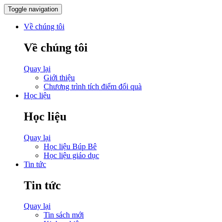
Toggle navigation
Về chúng tôi
Về chúng tôi
Quay lại
Giới thiệu
Chương trình tích điểm đổi quà
Học liệu
Học liệu
Quay lại
Học liệu Búp Bê
Học liệu giáo dục
Tin tức
Tin tức
Quay lại
Tin sách mới