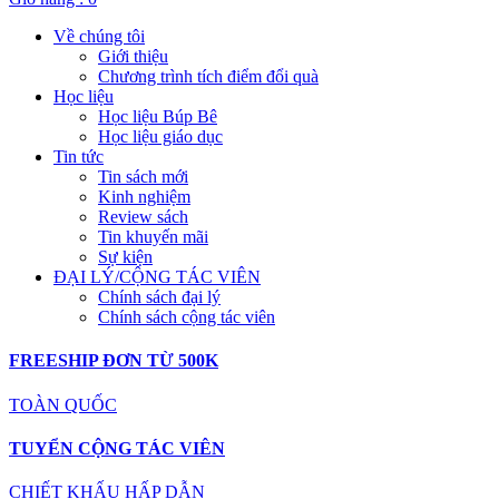
Về chúng tôi
Giới thiệu
Chương trình tích điểm đổi quà
Học liệu
Học liệu Búp Bê
Học liệu giáo dục
Tin tức
Tin sách mới
Kinh nghiệm
Review sách
Tin khuyến mãi
Sự kiện
ĐẠI LÝ/CỘNG TÁC VIÊN
Chính sách đại lý
Chính sách cộng tác viên
FREESHIP ĐƠN TỪ 500K
TOÀN QUỐC
TUYỂN CỘNG TÁC VIÊN
CHIẾT KHẤU HẤP DẪN