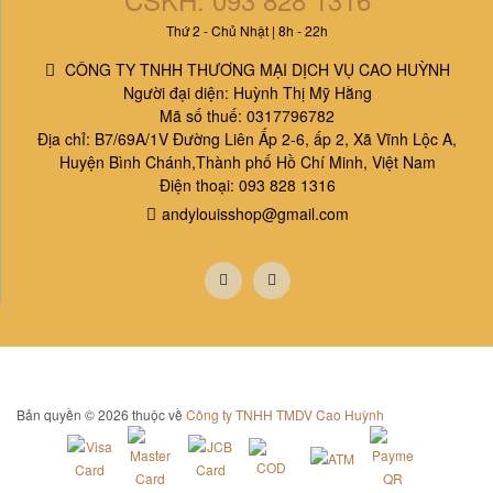
Thứ 2 - Chủ Nhật | 8h - 22h
CÔNG TY TNHH THƯƠNG MẠI DỊCH VỤ CAO HUỲNH
Người đại diện: Huỳnh Thị Mỹ Hằng
Mã số thuế: 0317796782
Địa chỉ: B7/69A/1V Đường Liên Ấp 2-6, ấp 2, Xã Vĩnh Lộc A,
Huyện Bình Chánh,Thành phố Hồ Chí Minh, Việt Nam
Điện thoại: 093 828 1316
andylouisshop@gmail.com
Bản quyền © 2026 thuộc về
Công ty TNHH TMDV Cao Huỳnh