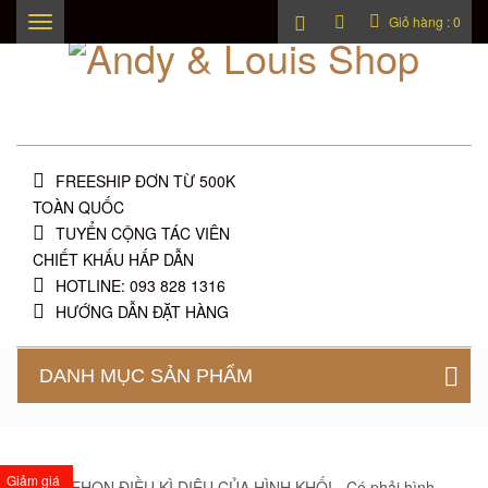
Giỏ hàng :
0
Toggle
navigation
FREESHIP ĐƠN TỪ 500K
TOÀN QUỐC
TUYỂN CỘNG TÁC VIÊN
CHIẾT KHẤU HẤP DẪN
HOTLINE: 093 828 1316
HƯỚNG DẪN ĐẶT HÀNG
DANH MỤC SẢN PHẨM
Giảm giá