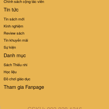
Chính sách cộng tác viên
39.000₫
39.000₫
Tin tức
Tin sách mới
Kinh nghiệm
Review sách
Tin khuyến mãi
Sự kiện
Danh mục
TẬP THỂ THAO CÙNG KENTA -
TẬP THỂ THAO CÙNG KENTA -
Kenta trượt băng
Kenta học bơi
Sách Thiếu nhi
39.000₫
39.000₫
Học liệu
Đồ chơi giáo dục
Tham gia Fanpage
CSKH: 093 828 1316