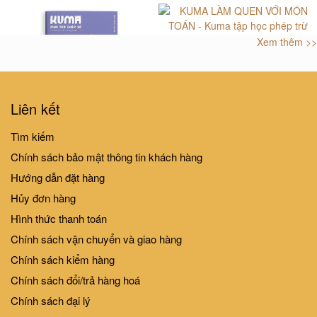
Xem thêm >>
KUMA LÀM QUEN VỚI MÔN
TOÁN - Kuma tập học phép trừ
39.000₫
KUMA LÀM QUEN VỚI MÔN
Liên kết
TOÁN - Kuma chơi trò ghép số
Tìm kiếm
39.000₫
Chính sách bảo mật thông tin khách hàng
Hướng dẫn đặt hàng
Hủy đơn hàng
Hình thức thanh toán
Chính sách vận chuyển và giao hàng
Chính sách kiểm hàng
Chính sách đổi/trả hàng hoá
TẬP THỂ THAO CÙNG KENTA -
TẬP THỂ THAO CÙNG KENTA -
Chính sách đại lý
Kenta thi chạy
Kenta leo núi