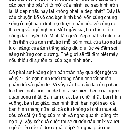
các bạn nhỏ bật “trí tò mò” của mình: tại sao hình tròn
lại là đẹp nhất, hay lại không phải là đẹp nhất? Đây là
câu chuyện kể về các bạn hình khối vốn cùng chung
sống ở một hành tinh nọ được nhân hóa vô cùng dễ
thương và ngộ nghĩnh. Một ngày kia, bạn hình tròn
dõng dạc tuyên bố: Mình là người đẹp nhất, vì mình là
hiện thân của ánh mặt trời mỗi sớm mai, của tương lai
tươi sáng; của ánh trăng sáng dìu dịu lúc về đêm soi
sáng những con đường. Thế giới sẽ tối tăm biết mấy
nếu thiếu đi sự tồn tại của bạn hình tròn.
Có phải sự khẳng định bản thân này quá đột ngột và
vô lý? Các bạn hình khối trong hành tinh tất nhiên
phản đối và giận dữ. Vì vậy các bạn ấy đã cùng nhau
tổ chức một cuộc thi, để tìm ra sự hiện diện của người
quan trọng nhất. Bạn tam giác, bạn chữ nhật, bạn hình
vuông, bạn lục giác, bạn hình thoi, bạn ngôi sao, cả
bạn hình thang nữa, tất cả đều không ai chịu thua ai,
đều có cái lý riêng của mình và nghe qua thì cũng rất
hợp lý. Vậy kết quả cuộc thi sẽ đi đến đâu nhỉ? Và lời
ngỏ ở tiêu đề có được giải đáp? Ý nghĩa giáo dục