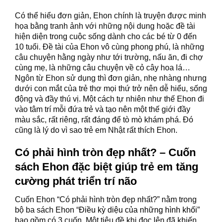
Có thể hiểu đơn giản, Ehon chính là truyện được minh
họa bằng tranh ảnh với những nội dung hoặc đề tài
hiện diện trong cuộc sống dành cho các bé từ 0 đến
10 tuổi. Đề tài của Ehon vô cùng phong phú, là những
câu chuyện hằng ngày như tới trường, nấu ăn, đi chợ
cùng mẹ, là những câu chuyện về cỏ cây hoa lá…
Ngôn từ Ehon sử dụng thì đơn giản, nhẹ nhàng nhưng
dưới con mắt của trẻ thơ mọi thứ trở nên dễ hiểu, sống
động và đầy thú vị. Một cách tự nhiên như thế Ehon đi
vào tâm trí mỗi đứa trẻ và tạo nên một thế giới đầy
màu sắc, rất riêng, rất đáng để tò mò khám phá. Đó
cũng là lý do vì sao trẻ em Nhật rất thích Ehon.
Có phải hình tròn đẹp nhất? – Cuốn
sách Ehon đặc biệt giúp trẻ em tăng
cường phát triển trí não
Cuốn Ehon “Có phải hình tròn đẹp nhất?” nằm trong
bộ ba sách Ehon “
Điều kỳ diệu của những hình khối
”
bao gồm có 3 cuốn. Một tiêu đề khi đọc lên đã khiến