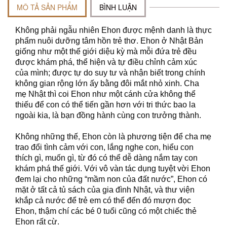
MÔ TẢ SẢN PHẨM
BÌNH LUẬN
Không phải ngẫu nhiên Ehon được mệnh danh là thực
phẩm nuôi dưỡng tâm hồn trẻ thơ. Ehon ở Nhật Bản
giống như một thế giới diệu kỳ mà mỗi đứa trẻ đều
được khám phá, thể hiện và tự điều chỉnh cảm xúc
của mình; được tự do suy tư và nhận biết trong chính
không gian rộng lớn ấy bằng đôi mắt nhỏ xinh. Cha
mẹ Nhật thì coi Ehon như một cánh cửa không thể
thiếu để con có thể tiến gần hơn với tri thức bao la
ngoài kia, là bạn đồng hành cùng con trưởng thành.
Không những thế, Ehon còn là phương tiện để cha mẹ
trao đổi tình cảm với con, lắng nghe con, hiểu con
thích gì, muốn gì, từ đó có thể dễ dàng nắm tay con
khám phá thế giới. Với vô vàn tác dụng tuyệt vời Ehon
đem lại cho những “mầm non của đất nước”, Ehon có
mặt ở tất cả tủ sách của gia đình Nhật, và thư viện
khắp cả nước để trẻ em có thể đến đó mượn đọc
Ehon, thậm chí các bé 0 tuổi cũng có một chiếc thẻ
Ehon rất cừ.