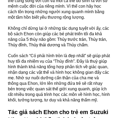
thể cùng sống với con và mỗi cá thể đó sinh ra với sứ
mệnh cuộc đời của riêng mình. Vì thế con hãy học
cách tôn trọng những người xung quanh mình bằng
một tâm hồn biết yêu thương rộng lượng.
Không chỉ dừng lại ở những tác dụng tuyệt vời ấy, các
bộ sách Ehon còn giúp các bé phát triển tối đa khả
năng của 5 thùy não gồm:
Thùy trước trán, Thùy trán,
Thùy đỉnh, Thùy thái dương và Thùy chẩm
.
Cuốn sách “Có phải hình tròn là đẹp nhất” sẽ giúp phát
huy tối đa nhiệm vụ của “Thùy đỉnh”. Đây là thuỳ giúp
hình thành khả năng tổng hợp phân tích về giác quan,
nhận dạng các vật thể và hình học không gian đấy các
mẹ. Nhờ sự nuôi dưỡng cẩn thận của cha mẹ và
thông qua Ehon, lớn lên những đứa trẻ sẽ rất nhạy
bén trong việc quan sát thế giới xung quanh, giúp ích
rất nhiều trong quá trình học các môn về hình học, hình
khối, tưởng tượng, tư duy và khả năng thẩm mỹ.
Tác giả sách Ehon cho trẻ em Suzuki