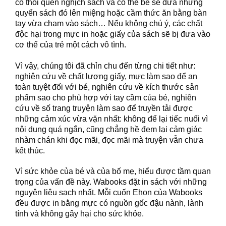
có thói quen nghịch sách và có thể bé sẽ đưa những
quyển sách đó lên miệng hoặc cầm thức ăn bằng bàn
tay vừa chạm vào sách… Nếu không chú ý, các chất
độc hại trong mực in hoặc giấy của sách sẽ bị đưa vào
cơ thể của trẻ một cách vô tình.
Vì vậy, chúng tôi đã chỉn chu đến từng chi tiết như:
nghiên cứu về chất lượng giấy, mực làm sao để an
toàn tuyệt đối với bé, nghiên cứu về kích thước sản
phẩm sao cho phù hợp với tay cầm của bé, nghiên
cứu về số trang truyện làm sao để truyền tải được
những cảm xúc vừa vặn nhất: không để lại tiếc nuối vì
nội dung quá ngắn, cũng chẳng hề đem lại cảm giác
nhàm chán khi đọc mãi, đọc mãi mà truyện vẫn chưa
kết thúc.
Vì sức khỏe của bé và của bố mẹ, hiểu được tầm quan
trọng của vấn đề này. Wabooks đặt in sách với những
nguyên liệu sạch nhất. Mỗi cuốn Ehon của Wabooks
đều được in bằng mực có nguồn gốc đậu nành, lành
tính và không gây hại cho sức khỏe.