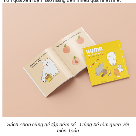
món quà xem bạn nào mang đến nhiều quà nhất nhé.
Sách ehon cùng bé tập đếm số - Cùng bé làm quen với
môn Toán