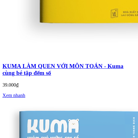
KUMA LÀM QUEN VỚI MÔN TOÁN - Kuma
cùng bé tập đếm số
39.000₫
Xem nhanh