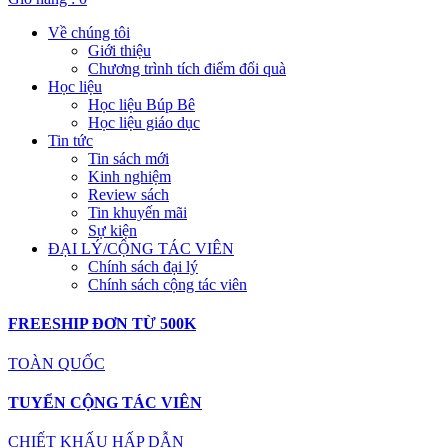
Về chúng tôi
Giới thiệu
Chương trình tích điểm đổi quà
Học liệu
Học liệu Búp Bê
Học liệu giáo dục
Tin tức
Tin sách mới
Kinh nghiệm
Review sách
Tin khuyến mãi
Sự kiện
ĐẠI LÝ/CỘNG TÁC VIÊN
Chính sách đại lý
Chính sách cộng tác viên
FREESHIP ĐƠN TỪ 500K
TOÀN QUỐC
TUYỂN CỘNG TÁC VIÊN
CHIẾT KHẤU HẤP DẪN