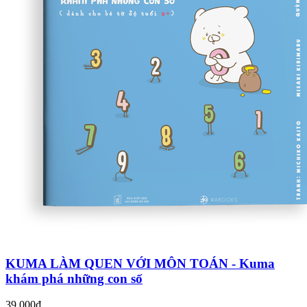
KUMA LÀM QUEN VỚI MÔN TOÁN - Kuma
khám phá những con số
39.000₫