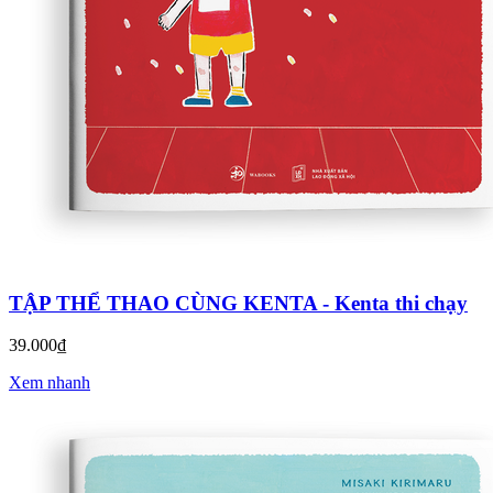
TẬP THỂ THAO CÙNG KENTA - Kenta thi chạy
39.000₫
Xem nhanh