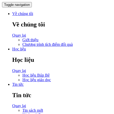
Toggle navigation
Về chúng tôi
Về chúng tôi
Quay lại
Giới thiệu
Chương trình tích điểm đổi quà
Học liệu
Học liệu
Quay lại
Học liệu Búp Bê
Học liệu giáo dục
Tin tức
Tin tức
Quay lại
Tin sách mới