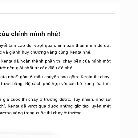
 của chính mình nhé!
uyết tâm cao độ, vượt qua chính bản thân mình để đạt
c và giành huy chương vàng cùng Kenta nhé.
 Kenta đã hoàn thành phần thi chạy bền của mình một
rở nên giỏi nhất từ các điều đó nhé!
enta nào!” gồm 6 mẩu chuyện bao gồm: Kenta thi chạy,
 trượt băng. Bộ sách phù hợp với các bé trong lứa tuổi
 gia cuộc thi chạy ở trường được. Tuy nhiên, nhờ sự
chỉ, Kenta đã vượt qua được những giờ tập luyện mệt
hương vàng trong cuộc thi chạy ở trường.