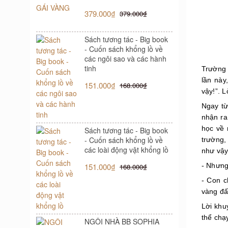
379.000₫
379.000₫
Sách tương tác - Big book
- Cuốn sách khổng lồ về
các ngôi sao và các hành
tinh
Trường 
lần này
151.000₫
168.000₫
vậy!”. 
Ngay từ
nhận ra
học về 
Sách tương tác - Big book
- Cuốn sách khổng lồ về
trường,
các loài động vật khổng lồ
như vậy
151.000₫
- Nhưng
168.000₫
- Con c
vàng đấ
Lời khu
thể chạ
NGÔI NHÀ BB SOPHIA