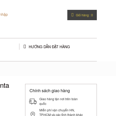
nhập
Giỏ hàng :
0
HƯỚNG DẪN ĐẶT HÀNG
nta
Chính sách giao hàng
Giao hàng tận nơi trên toàn
quốc
Miễn phí vận chuyển HN,
TP.HCM và các tỉnh thành khác