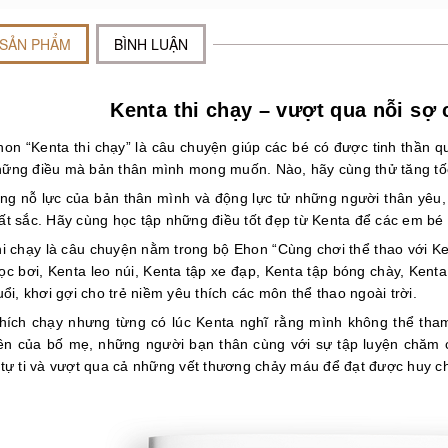
 SẢN PHẨM
BÌNH LUẬN
Kenta thi chạy – vượt qua nỗi sợ
on “Kenta thi chạy” là câu chuyện giúp các bé có được tinh thần q
ững điều mà bản thân mình mong muốn. Nào, hãy cùng thử tăng tố
ng nỗ lực của bản thân mình và động lực tử những người thân yêu,
ất sắc. Hãy cùng học tập những điều tốt đẹp từ Kenta để các em bé t
hi chạy là câu chuyện nằm trong bộ Ehon “Cùng chơi thể thao với K
ọc bơi, Kenta leo núi, Kenta tập xe đạp, Kenta tập bóng chày, Kenta
uổi, khơi gợi cho trẻ niềm yêu thích các môn thể thao ngoài trời.
thích chạy nhưng từng có lúc Kenta nghĩ rằng mình không thể tham
ên của bố mẹ, những người bạn thân cùng với sự tập luyện chăm 
 tự ti và vượt qua cả những vết thương chảy máu để đạt được huy c