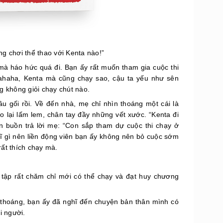
g chơi thể thao với Kenta nào!”
mà háo hức quá đi. Bạn ấy rất muốn tham gia cuộc thi
ahaha, Kenta mà cũng chạy sao, cậu ta yếu như sên
g không giỏi chạy chút nào.
u gối rồi. Về đến nhà, mẹ chỉ nhìn thoáng một cái là
 lại lấm lem, chân tay đầy những vết xước. “Kenta đi
n buồn trả lời mẹ: “Con sắp tham dự cuộc thi chạy ở
ĩ gì nên liền động viên bạn ấy không nên bỏ cuộc sớm
rất thích chạy mà.
n tập rất chăm chỉ mới có thể chạy và đạt huy chương
 thoáng, bạn ấy đã nghĩ đến chuyện bản thân mình có
i người.