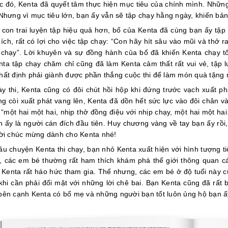
úc đó, Kenta đã quyết tâm thực hiện mục tiêu của chính mình. Những
 Nhưng vì mục tiêu lớn, bạn ấy vẫn sẽ tập chạy hằng ngày, khiến bản
 con trai luyện tập hiệu quả hơn, bố của Kenta đã cùng bạn ấy tập 
 ích, rất có lợi cho việc tập chạy: “Con hãy hít sâu vào mũi và thở
 chạy”. Lời khuyên và sự đồng hành của bố đã khiến Kenta chạy tố
nta tập chạy chăm chỉ cũng đã làm Kenta cảm thất rất vui vẻ, tập 
hất định phải giành được phần thắng cuộc thi để làm món quà tặng 
y thi, Kenta cũng có đôi chút hồi hộp khi đứng trước vạch xuất phá
ếng còi xuất phát vang lên, Kenta đã dồn hết sức lực vào đôi chân v
 “một hai một hai, nhịp thở đồng điệu với nhịp chạy, một hai một h
n ấy là người cán đích đầu tiên. Huy chương vàng về tay bạn ấy rồi
lời chúc mừng dành cho Kenta nhé!
âu chuyện Kenta thi chạy, bạn nhỏ Kenta xuất hiện với hình tượng ti
y, các em bé thường rất ham thích khám phá thế giới thông quan cá
, Kenta rất háo hức tham gia. Thế nhưng, các em bé ở độ tuổi này c
 khi cần phải đối mặt với những lời chê bai. Bạn Kenta cũng đã rất
bên cạnh Kenta có bố mẹ và những người bạn tốt luôn ủng hộ bạn ấ