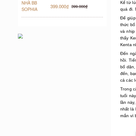
Kể từ l
399.000₫
399.000₫
quá đi.
Để giúp
thức bổ
và nhịp
thấy Ke
Kenta n
Đến ngà
hồi. Ti
bố dặn,
đến, bạ
cả các 
Trong c
tuổi nà
lần này
nhất là
mắn vì 