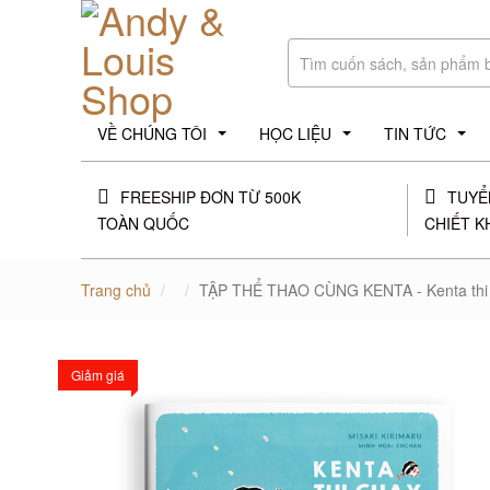
VỀ CHÚNG TÔI
HỌC LIỆU
TIN TỨC
...
...
...
FREESHIP ĐƠN TỪ 500K
TUYỂ
TOÀN QUỐC
CHIẾT K
Trang chủ
TẬP THỂ THAO CÙNG KENTA - Kenta thi
Giảm giá