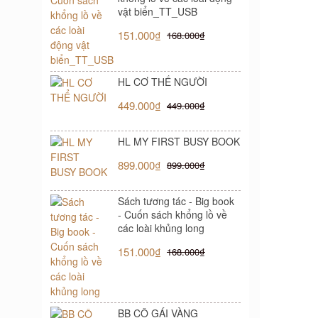
vật biển_TT_USB
151.000₫
168.000₫
HL CƠ THỂ NGƯỜI
449.000₫
449.000₫
HL MY FIRST BUSY BOOK
899.000₫
899.000₫
Sách tương tác - Big book
- Cuốn sách khổng lồ về
các loài khủng long
151.000₫
168.000₫
BB CÔ GÁI VÀNG