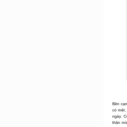
Bên cạn
có mệt,
ngày. C
thân mì