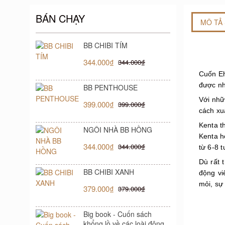
BÁN CHẠY
MÔ TẢ
BB CHIBI TÍM
344.000₫
344.000₫
Cuốn Eh
được nh
BB PENTHOUSE
Với nhữ
399.000₫
399.000₫
cách xu
Kenta t
NGÔI NHÀ BB HỒNG
Kenta h
344.000₫
344.000₫
từ 6-8 t
Dù rất 
BB CHIBI XANH
động vi
mỏi, sự
379.000₫
379.000₫
Big book - Cuốn sách
khổng lồ về các loài động