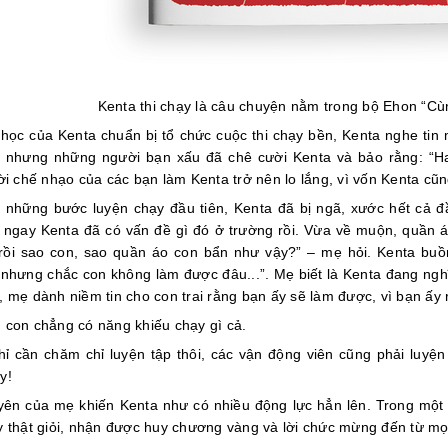
Kenta thi chạy là câu chuyện nằm trong bộ Ehon “Cùn
học của Kenta chuẩn bị tổ chức cuộc thi chạy bền, Kenta nghe tin 
, nhưng những người bạn xấu đã chê cười Kenta và bảo rằng: “H
Lời chế nhạo của các bạn làm Kenta trở nên lo lắng, vì vốn Kenta cũn
 những bước luyện chạy đầu tiên, Kenta đã bị ngã, xước hết cả đầ
 ngay Kenta đã có vấn đề gì đó ở trường rồi. Vừa về muộn, quần áo
rồi sao con, sao quần áo con bẩn như vậy?” – mẹ hỏi. Kenta buồ
 nhưng chắc con không làm được đâu...”. Mẹ biết là Kenta đang ngh
, mẹ dành niềm tin cho con trai rằng bạn ấy sẽ làm được, vì bạn ấy 
 con chẳng có năng khiếu chạy gì cả.
hỉ cần chăm chỉ luyện tập thôi, các vận động viên cũng phải luyệ
y!
yên của mẹ khiến Kenta như có nhiều động lực hẳn lên. Trong một
y thật giỏi, nhận được huy chương vàng và lời chức mừng đến từ mọ