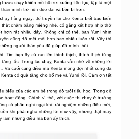
 bước chạy khiến mồ hôi rơi xuống liên tục, tập là mệt
 thân mình trở nên dẻo dai và bền bỉ hơn.
chạy hằng ngày. Bố truyền lại cho Kenta biết bao kiến
 ra thật chậm bằng miệng nhé, cố gắng kết hợp nhịp thở
t hơn rất nhiều đấy. Không chỉ có thể, bạn Yumi nhìn
luyện cũng đỡ mệt mỏi hơn bao nhiêu luôn rồi. Vậy thì
những người thân yêu đã giúp đỡ mình thôi.
t. Tim bạn ấy cứ run lên thình thịch, thình thịch từng
à tăng tốc. Trong lúc chạy, Kenta vẫn nhớ về những lời
ai... Và cuối cùng điều mà Kenta mong đợi nhất cũng đã
, Kenta có quà tặng cho bố mẹ và Yumi rồi. Cám ơn tất
êu biểu của các em bé trong độ tuổi tiểu học. Trong độ
c hoạt động. Chính vì thế, với cuộc thi chạy ở trường
ũng có phần nghi ngại khi trải nghiệm những điều mới,
 buồn khi phải nghe những lời như vậy, nhưng thật may
y làm những điều mà bạn ấy thích.