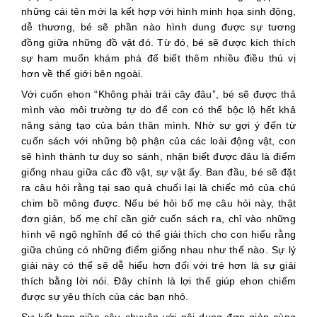
những cái tên mới lạ kết hợp với hình minh họa sinh động,
dễ thương, bé sẽ phần nào hình dung được sự tương
đồng giữa những đồ vật đó. Từ đó, bé sẽ được kích thích
sự ham muốn khám phá để biết thêm nhiều điều thú vị
hơn về thế giới bên ngoài.
Với cuốn ehon “Không phải trái cây đâu”, bé sẽ được thả
mình vào môi trường tự do để con có thể bộc lộ hết khả
năng sáng tạo của bản thân mình. Nhờ sự gợi ý đến từ
cuốn sách với những bộ phận của các loài động vật, con
sẽ hình thành tư duy so sánh, nhận biết được đâu là điểm
giống nhau giữa các đồ vật, sự vật ấy. Ban đầu, bé sẽ đặt
ra câu hỏi rằng tại sao quả chuối lại là chiếc mỏ của chú
chim bồ mông được. Nếu bé hỏi bố mẹ câu hỏi này, thật
đơn giản, bố mẹ chỉ cần giở cuốn sách ra, chỉ vào những
hình vẽ ngộ nghĩnh để có thể giải thích cho con hiểu rằng
giữa chúng có những điểm giống nhau như thế nào. Sự lý
giải này có thể sẽ dễ hiểu hơn đối với trẻ hơn là sự giải
thích bằng lời nói. Đây chính là lợi thế giúp ehon chiếm
được sự yêu thích của các bạn nhỏ.