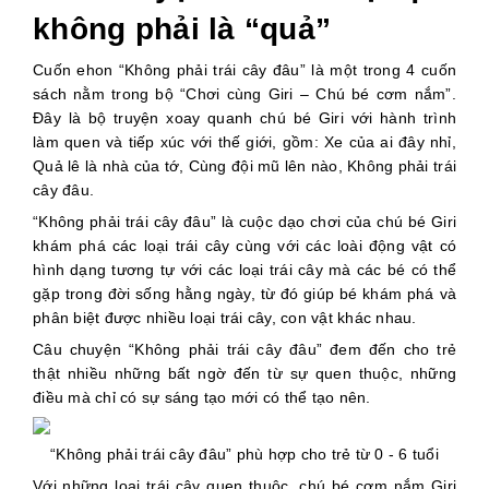
không phải là “quả”
Cuốn ehon “Không phải trái cây đâu” là một trong 4 cuốn
sách nằm trong bộ “Chơi cùng Giri – Chú bé cơm nắm”.
Đây là bộ truyện xoay quanh chú bé Giri với hành trình
làm quen và tiếp xúc với thế giới, gồm: Xe của ai đây nhỉ,
Quả lê là nhà của tớ, Cùng đội mũ lên nào, Không phải trái
cây đâu.
“Không phải trái cây đâu” là cuộc dạo chơi của chú bé Giri
khám phá các loại trái cây cùng với các loài động vật có
hình dạng tương tự với các loại trái cây mà các bé có thể
gặp trong đời sống hằng ngày, từ đó giúp bé khám phá và
phân biệt được nhiều loại trái cây, con vật khác nhau.
Câu chuyện “Không phải trái cây đâu” đem đến cho trẻ
thật nhiều những bất ngờ đến từ sự quen thuộc, những
điều mà chỉ có sự sáng tạo mới có thể tạo nên.
“Không phải trái cây đâu” phù hợp cho trẻ từ 0 - 6 tuổi
Với những loại trái cây quen thuộc, chú bé cơm nắm Giri