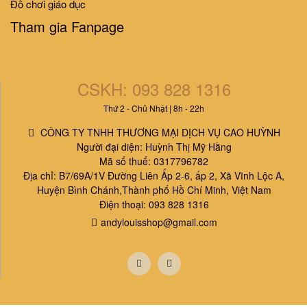
Đồ chơi giáo dục
Tham gia Fanpage
CSKH: 093 828 1316
Thứ 2 - Chủ Nhật | 8h - 22h
CÔNG TY TNHH THƯƠNG MẠI DỊCH VỤ CAO HUỲNH
Người đại diện: Huỳnh Thị Mỹ Hằng
Mã số thuế: 0317796782
Địa chỉ: B7/69A/1V Đường Liên Ấp 2-6, ấp 2, Xã Vĩnh Lộc A,
Huyện Bình Chánh,Thành phố Hồ Chí Minh, Việt Nam
Điện thoại: 093 828 1316
andylouisshop@gmail.com