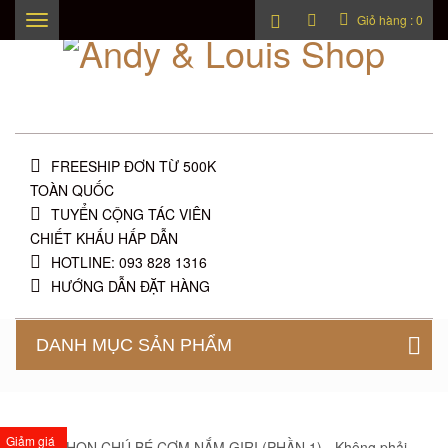
Giỏ hàng :
0
Toggle
navigation
FREESHIP ĐƠN TỪ 500K
TOÀN QUỐC
TUYỂN CỘNG TÁC VIÊN
CHIẾT KHẤU HẤP DẪN
HOTLINE: 093 828 1316
HƯỚNG DẪN ĐẶT HÀNG
DANH MỤC SẢN PHẨM
Giảm giá