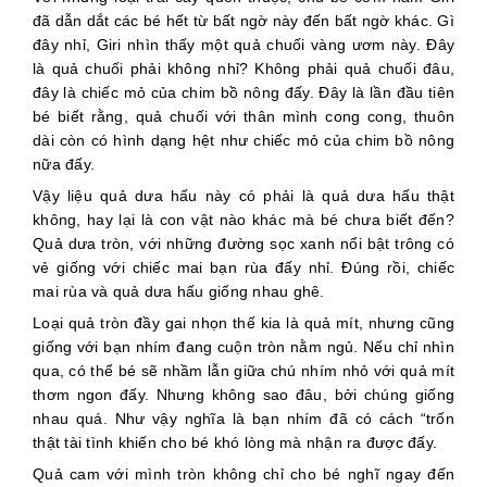
đã dẫn dắt các bé hết từ bất ngờ này đến bất ngờ khác. Gì
đây nhỉ, Giri nhìn thấy một quả chuối vàng ươm này. Đây
là quả chuối phải không nhỉ? Không phải quả chuối đâu,
đây là chiếc mỏ của chim bồ nông đấy. Đây là lần đầu tiên
bé biết rằng, quả chuối với thân mình cong cong, thuôn
dài còn có hình dạng hệt như chiếc mỏ của chim bồ nông
nữa đấy.
Vậy liệu quả dưa hấu này có phải là quả dưa hấu thật
không, hay lại là con vật nào khác mà bé chưa biết đến?
Quả dưa tròn, với những đường sọc xanh nổi bật trông có
vẻ giống với chiếc mai bạn rùa đấy nhỉ. Đúng rồi, chiếc
mai rùa và quả dưa hấu giống nhau ghê.
Loại quả tròn đầy gai nhọn thế kia là quả mít, nhưng cũng
giống với bạn nhím đang cuộn tròn nằm ngủ. Nếu chỉ nhìn
qua, có thể bé sẽ nhầm lẫn giữa chú nhím nhỏ với quả mít
thơm ngon đấy. Nhưng không sao đâu, bởi chúng giống
nhau quá. Như vậy nghĩa là bạn nhím đã có cách “trốn
thật tài tình khiến cho bé khó lòng mà nhận ra được đấy.
Quả cam với mình tròn không chỉ cho bé nghĩ ngay đến