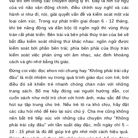
vai trò lớn trong các chuyển động lý trí. Đây là nơi cư ngụ
của vỏ não vận động chính, điều chỉnh suy nghĩ và các
hành vi như đi, nói, giải quyết vấn đề và kiểm soát một vài
loại cảm xúc. Trong sự phát triển giai đoạn 6 - 12 tháng,
khi bé năng động và dần bộc lộ ngôn ngữ thì vùng thùy
trán rất phát triển. Bên trái và bên phải thùy trán của bé sẽ
bắt đầu kiểm soát những thứ khác nhau: ngôn ngữ được
kiểm soát bởi phần bên trái; phía bên phải của thùy trán
kiểm soát việc phản ứng với âm nhạc, xác định khoảng
cách và ghi nhớ bằng thị giác.
Đừng coi việc đọc ehon nói chung hay “Không phải trái cây
đâu” là một nhiệm vụ trong quá trình giáo dục con trẻ, bởi
điều đó sẽ khiến trẻ nhanh chóng chán nản với những
trang sách. Bố mẹ hãy đóng vai người hướng dẫn, coi
cuốn sách như một trò chơi với hình ảnh, màu sắc để thu
hút sự tập trung cho trẻ. Nếu trẻ tỏ ra khó chịu, hãy đặt
các câu hỏi nhỏ để kéo lại sức chú ý. Cha mẹ cũng không
nên bắt trẻ tiếp xúc với những câu chuyện như "Không
phải trái cây đâu" với tần suất dày đặc, mỗi ngày chỉ 5 –
10 - 15 phút là đủ để giúp trẻ ghi nhớ một cách hiệu quả.