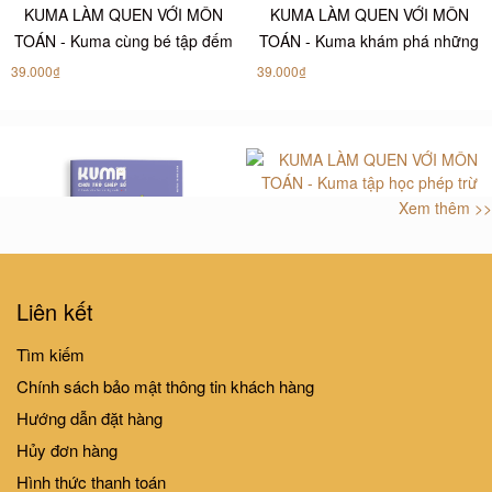
KUMA LÀM QUEN VỚI MÔN
KUMA LÀM QUEN VỚI MÔN
TOÁN - Kuma cùng bé tập đếm
TOÁN - Kuma khám phá những
số
con số
39.000₫
39.000₫
Xem thêm >>
KUMA LÀM QUEN VỚI MÔN
TOÁN - Kuma tập học phép trừ
39.000₫
KUMA LÀM QUEN VỚI MÔN
Liên kết
TOÁN - Kuma chơi trò ghép số
Tìm kiếm
39.000₫
Chính sách bảo mật thông tin khách hàng
Hướng dẫn đặt hàng
Hủy đơn hàng
Hình thức thanh toán