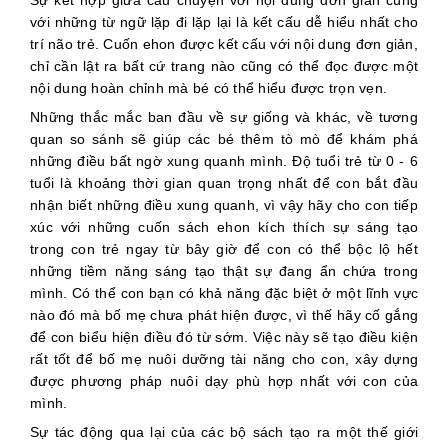
Sự kết hợp giữa câu chuyện với nội dung đơn giản cùng
với những từ ngữ lặp đi lặp lại là kết cấu dễ hiểu nhất cho
trí não trẻ. Cuốn ehon được kết cấu với nội dung đơn giản,
chỉ cần lật ra bất cứ trang nào cũng có thể đọc được một
nội dung hoàn chỉnh mà bé có thể hiểu được trọn vẹn.
Những thắc mắc ban đầu về sự giống và khác, về tương
quan so sánh sẽ giúp các bé thêm tò mò để khám phá
những điều bất ngờ xung quanh mình. Độ tuổi trẻ từ 0 - 6
tuổi là khoảng thời gian quan trọng nhất để con bắt đầu
nhận biết những điều xung quanh, vì vậy hãy cho con tiếp
xúc với những cuốn sách ehon kích thích sự sáng tạo
trong con trẻ ngay từ bây giờ để con có thể bộc lộ hết
những tiềm năng sáng tạo thật sự đang ẩn chứa trong
mình. Có thể con bạn có khả năng đặc biệt ở một lĩnh vực
nào đó mà bố mẹ chưa phát hiện được, vì thế hãy cố gắng
để con biểu hiện điều đó từ sớm. Việc này sẽ tạo điều kiện
rất tốt để bố mẹ nuôi dưỡng tài năng cho con, xây dựng
được phương pháp nuôi dạy phù hợp nhất với con của
mình.
Sự tác động qua lại của các bộ sách tạo ra một thế giới