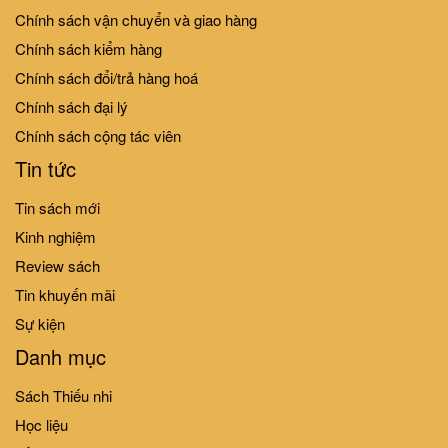
Chính sách vận chuyển và giao hàng
Chính sách kiểm hàng
Chính sách đổi/trả hàng hoá
TẬP THỂ THAO CÙNG KENTA -
TẬP THỂ THAO CÙNG KENTA -
Chính sách đại lý
Kenta thi chạy
Kenta leo núi
Chính sách cộng tác viên
39.000₫
39.000₫
Tin tức
Tin sách mới
Kinh nghiệm
Review sách
Tin khuyến mãi
Sự kiện
Danh mục
TẬP THỂ THAO CÙNG KENTA -
TẬP THỂ THAO CÙNG KENTA -
Kenta trượt băng
Kenta học bơi
Sách Thiếu nhi
39.000₫
39.000₫
Học liệu