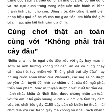
Cùng đọc sách và theo dõi phản ứng của trẻ, bố mẹ đóng
vai trò cực quan trọng trong việc uốn nắn hành vi, hình
thành tính cách cho con. Đồng thời, đây cũng là một biện
pháp hiệu quả để bé và cha mẹ giao tiếp, tìm hiểu thế giới
của nhau, gắn kết tính cảm gia đình.
Cùng chơi thật an toàn
cùng với “Không phải trái
cây đâu”
Nhiều cha mẹ lo ngại việc tiếp xúc với giấy hay mực in
sớm sẽ ảnh hưởng không tốt đến làn da vô cùng nhạy
cảm của trẻ, tuy nhiên với “Không phải trái cây đâu” hay
những cuốn ehon khác của Wabooks, các mẹ sẽ có được
sự yên tâm tuyệt đối nhờ sự chăm chút của đội ngũ phát
triển sản phẩm. Mực in truyện được chiết xuất từ dầu đậu
nành nhập khẩu từ Nhật Bản, được chứng nhận an toàn
với trẻ em. Khổ giấy vuông 20cm x 20cm vừa tầm tay cầm
của trẻ, chất liệu giấy C150 dày dặn sẽ khiến bé thoải mái
chơi đùa với các trang giấy mà không sợ nhàu rách nhanh