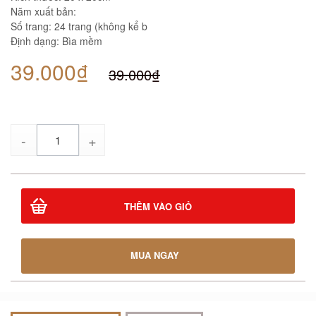
Năm xuất bản:
Số trang: 24 trang (không kể b
Định dạng: Bìa mềm
39.000₫
39.000₫
Số
lượng
THÊM VÀO GIỎ
MUA NGAY