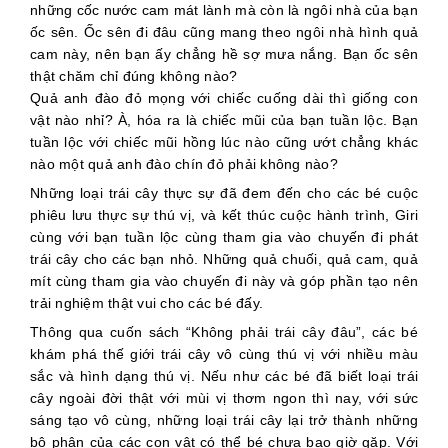
những cốc nước cam mát lành mà còn là ngôi nhà của bạn
ốc sên. Ốc sên đi đâu cũng mang theo ngôi nhà hình quả
cam này, nên bạn ấy chẳng hề sợ mưa nắng. Bạn ốc sên
thật chăm chỉ đúng không nào?
Quả anh đào đỏ mọng với chiếc cuống dài thì giống con
vật nào nhỉ? À, hóa ra là chiếc mũi của bạn tuần lộc. Bạn
tuần lộc với chiếc mũi hồng lúc nào cũng ướt chẳng khác
nào một quả anh đào chín đỏ phải không nào?
Những loại trái cây thực sự đã đem đến cho các bé cuộc
phiêu lưu thực sự thú vị, và kết thúc cuộc hành trình, Giri
cùng với bạn tuần lộc cùng tham gia vào chuyến đi phát
trái cây cho các bạn nhỏ. Những quả chuối, quả cam, quả
mít cùng tham gia vào chuyến đi này và góp phần tạo nên
trải nghiệm thật vui cho các bé đấy.
Thông qua cuốn sách “Không phải trái cây đâu”, các bé
khám phá thế giới trái cây vô cùng thú vị với nhiều màu
sắc và hình dạng thú vị. Nếu như các bé đã biết loại trái
cây ngoài đời thật với mùi vị thơm ngon thì nay, với sức
sáng tạo vô cùng, những loại trái cây lại trở thành những
bộ phận của các con vật có thể bé chưa bao giờ gặp. Với