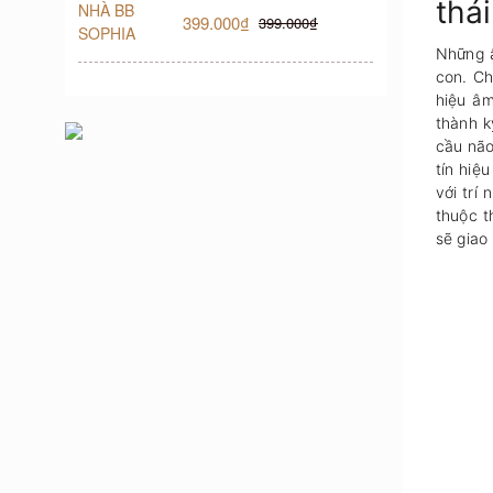
tha
399.000₫
399.000₫
Những â
con. Ch
hiệu âm
thành k
cầu não
tín hiệu
với trí
thuộc t
sẽ giao 