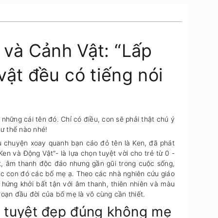
và Cảnh Vật: “Lấp
t đều có tiếng nói
̃ng cái tên đó. Chỉ có điều, con sẽ phải thật chú ý
ư thế nào nhé!
ẩu chuyện xoay quanh bạn cáo đỏ tên là Ken, đã phát
en và Động Vật"- là lựa chọn tuyệt vời cho trẻ từ 0 -
ật, âm thanh độc đáo nhưng gần gũi trong cuộc sống,
ác con đó các bố mẹ ạ. Theo các nhà nghiên cứu giáo
 hứng khởi bất tận với âm thanh, thiên nhiên và màu
oạn đầu đời của bố mẹ là vô cùng cần thiết.
sao tuyệt đẹp đúng không mẹ