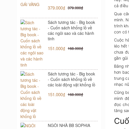
cả điều
379.000₫
379.000₫
Qua câu 
mình. N
Sách tương tác - Big book
trình k
- Cuốn sách khổng lồ về
con có t
các ngôi sao và các hành
tinh
Cuộc hà
léo hế
151.000₫
168.000₫
chưa đươ
gần gũi
Bằng nh
hơn bao 
Sách tương tác - Big book
trung ca
- Cuốn sách khổng lồ về
các loài động vật khổng lồ
nhạc nữ
Cũng bơ
151.000₫
168.000₫
mình đê
đọc cho
tăng sau
Cuố
NGÔI NHÀ BB SOPHIA