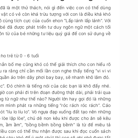
ã là một thử thách, nói gì đến việc con có thể dùng
vật có vẻ còn khá trừu tượng với con là điều khá khó
ô cùng tích cực của cuốn ehon “Lấp lánh lấp lánh”. Với
bé đã được phát triển tư duy ngôn ngữ một cách tối
 từ của bé những tư liệu quý giá để con sử dụng về
o trẻ từ 0 - 6 tuổi
̉n bố mẹ cũng khó có thể giải thích cho con hiểu rõ
a rằng chỉ cần mối lần con nghe thấy tiếng “vi vi vi
m quần áo trên dây phơi bay bay, sẽ nhanh khô lắm đó.
. Đó chính là tiếng nói của các bạn lá khô đấy nhé.
 giờ con phải đi trên đoạn đường thật dài, phải trải qua
̀ ngữ như thế nào? Người lớn hay gọi đó là những
 mình phát ra những tiếng “róc rách róc rách”. Cáo
 “líu lo líu lo”. Vó ngựa đạp xuống đất tạo nên những
p lòe lập lòe”, chú dê non kêu khi được cho ăn sẽ kêu
m, ầm ầm”, “bồng bềnh bồng bềnh” là từ để miêu tả
điều con có thể thu nhận được sau khi đọc cuốn sách
́ chịu khó để ý một chút thì con sẽ ghi nhớ được tất