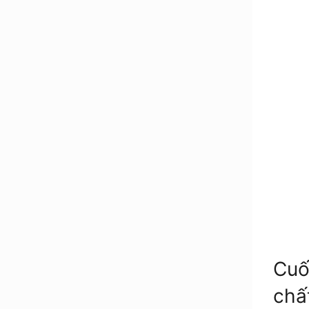
Cuố
chấ