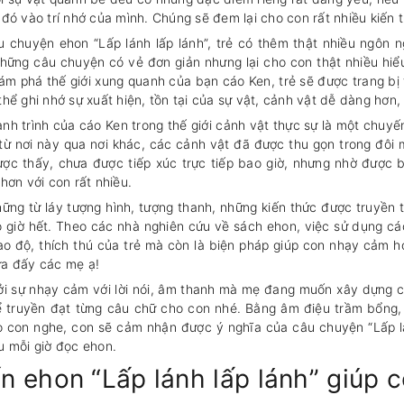
 đó vào trí nhớ của mình. Chúng sẽ đem lại cho con rất nhiều kiến t
chuyện ehon “Lấp lánh lấp lánh”, trẻ có thêm thật nhiều ngôn ngữ
hững câu chuyện có vẻ đơn giản nhưng lại cho con thật nhiều hiểu
hám phá thế giới xung quanh của bạn cáo Ken, trẻ sẽ được trang bị 
hể ghi nhớ sự xuất hiện, tồn tại của sự vật, cảnh vật dễ dàng hơ
nh trình của cáo Ken trong thế giới cảnh vật thực sự là một chuyế
t từ nơi này qua nơi khác, các cảnh vật đã được thu gọn trong đôi mă
̣c thấy, chưa được tiếp xúc trực tiếp bao giờ, nhưng nhờ được b
 hơn với con rất nhiều.
ững từ láy tượng hình, tượng thanh, những kiến thức được truyền 
giờ hết. Theo các nhà nghiên cứu về sách ehon, việc sử dụng các
o độ, thích thú của trẻ mà còn là biện pháp giúp con nhạy cảm 
a đấy các mẹ ạ!
̉i sự nhạy cảm với lời nói, âm thanh mà mẹ đang muốn xây dựng c
̉ truyền đạt từng câu chữ cho con nhé. Bằng âm điệu trầm bổng, 
 con nghe, con sẽ cảm nhận được ý nghĩa của câu chuyện “Lấp lánh
 mỗi giờ đọc ehon.
n ehon “Lấp lánh lấp lánh” giúp co