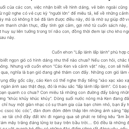
tuổi của các con, việc nhận biết về hình dáng, vẻ bên ngoài cũng đ
̀ ngữ nghe có vẻ cực kỳ “người lớn” để miêu tả, kể về những cảnh 
y mà có không ít bé đã làm được điều này, đó là nhờ sự giúp đỡ v
m thanh chân thực, đầy tính gợi cảm, gợi nhớ từ cuốn sách này, 
t huy sự liên tưởng trong trí não con, đồng thời đem lại cho kho ngôn
 sau này.
Cuốn ehon "Lấp lánh lấp lánh" phù hợp ch
biết ngọn gió có hình dáng như thế nào chưa? Nếu con hỏi, chắc hă
ông. Nhưng với cuốn ehon “Cáo Ken và cảnh vật” này, con sẽ hiểu r
i qua, nghĩa là bạn gió đang ghé thăm con đấy. Những cơn gió là
ụng đầy gốc cây, cáo Ken có thể nghe thấy tiếng “xào xạc xào xạc”
i ngàn ánh sao thật đẹp, đó là màu sắc “lấp lánh lấp lánh”. Có bao
oạn quanh co chưa? Con miêu tả những con đường đấy bằng những tư
̀ng “khúc khủy khúc khủy”. Dòng suối nước nóng mà Ken đang đắm
chỉ huy một giàn nhạc có sự tham gia của bạn chim nhỏ, bạn ấy hót
lóc csoc lóc cóc”, đàn đom đóm đêm thắp lên những ánh sáng “lậ
 xe tải chở đầy đất khi đi ngang qua sẽ phát re tiếng kêu “ầm ầ
ám mây trắng đáng lửng lơ bay trên bầu trời…. Đó đều là những 
i sự vật quanh bé đều có những đặc điểm riêng rất đáng yêu, nếu be