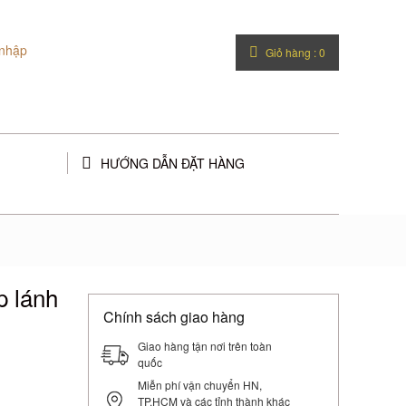
nhập
Giỏ hàng :
0
HƯỚNG DẪN ĐẶT HÀNG
 lánh
Chính sách giao hàng
Giao hàng tận nơi trên toàn
quốc
Miễn phí vận chuyển HN,
TP.HCM và các tỉnh thành khác