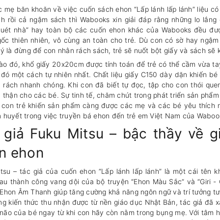
 mẹ băn khoăn về việc cuốn sách ehon “Lấp lánh lấp lánh” liệu co
ch rồi cả ngậm sách thì Wabooks xin giải đáp rằng những lo lắng 
ét nhà” hay toàn bộ các cuốn ehon khác của Wabooks đều được 
ốc thiên nhiên, vô cùng an toàn cho trẻ. Dù con có sờ hay ngậm v
ý là đừng để con nhằn rách sách, trẻ sẽ nuốt bột giấy và sách se
o đó, khổ giấy 20x20cm được tính toán để trẻ có thể cầm vừa ta
đó một cách tự nhiên nhất. Chất liệu giấy C150 dày dặn khiến bé 
̀u rách nhanh chóng. Khi con đã biết tự đọc, tập cho con thói qu
 thận cho các bé. Sự tinh tế, chăm chút trong phát triển sản phẩm t
 con trẻ khiến sản phẩm càng được các mẹ và các bé yêu thi
 huyết trong việc truyền bá ehon đến trẻ em Việt Nam của Waboo
 giả Fuku Mitsu – bậc thầy về g
́n ehon
tsu – tác giả của cuốn ehon “Lấp lánh lấp lánh” là một cái t
au thành công vang dội của bộ truyện “Ehon Màu Sắc” và “Giri - 
Ehon Âm Thanh giúp tăng cường khả năng ngôn ngữ và trí tưởng tư
ng kiến thức thu nhận được từ nền giáo dục Nhật Bản, tác giả đã
í não của bé ngay từ khi con hãy còn nằm trong bụng mẹ. Với tâm 