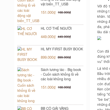
vật biển_TT_USB
Với độ 
những tư
151.000₫
168.000₫
khăn. Vậ
những â
đa, phá
HL CƠ THỂ NGƯỜI
lâu dài
449.000₫
449.000₫
HL MY FIRST BUSY BOOK
Con đã 
đúng kh
899.000₫
899.000₫
vu” thổ
Lá khô r
Sách tương tác - Big book
Bầu trờ
- Cuốn sách khổng lồ về
các loài khủng long
nhiều đ
cón đươ
151.000₫
168.000₫
Ken còn 
tiếng “
“be be”,
những đ
BB CÔ GÁI VÀNG
này. Mọ