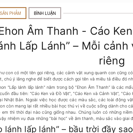
 SẢN PHẨM
BÌNH LUẬN
Ehon Âm Thanh - Cáo Ken 
ánh Lấp Lánh” – Mỗi cảnh vậ
riêng
hư con có một tên gọi riêng, các cảnh vật xung quanh con cũng có như
, chú ý lắng nghe để biết được cách gọi tên và miêu tả điều đó nh
on "Lấp lánh lấp lánh" nằm trong bộ “Ehon Âm Thanh” là các m
cuốn đầu tiên: “Cáo Ken và Đồ Vật", "Cáo Ken và Cảnh Vật", "Cáo K
tại Nhật Bản. Ngoài việc học được các màu sắc, các loài động v
on còn mang lại rất nhiều bài học thú vị về cuộc sống dành cho c
ẻ em thì thời đại nào cũng giống nhau. Chúng luôn có những niềm
 vậy nhiệm vụ đưa những “bài học” về âm thanh, màu sắc vào giai đ
p lánh lấp lánh” – bầu trời đầy 