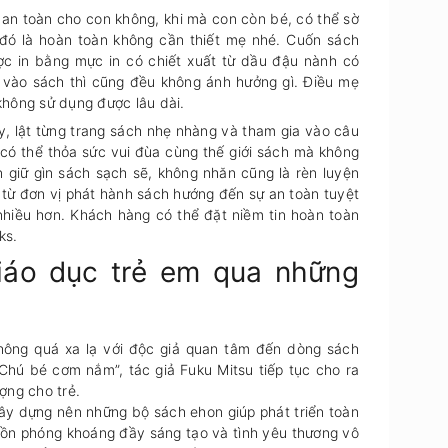
́ an toàn cho con không, khi mà con còn bé, có thể sờ
đó là hoàn toàn không cần thiết mẹ nhé. Cuốn sách
in bằng mực in có chiết xuất từ dầu đậu nành có
ào sách thì cũng đều không ánh hưởng gì. Điều mẹ
̃ không sử dụng được lâu dài.
y, lật từng trang sách nhẹ nhàng và tham gia vào câu
có thể thỏa sức vui đùa cùng thế giới sách mà không
en giữ gìn sách sạch sẽ, không nhăn cũng là rèn luyện
ừ đơn vị phát hành sách hướng đến sự an toàn tuyệt
́ch nhiều hơn. Khách hàng có thể đặt niềm tin hoàn toàn
ks.
iáo dục trẻ em qua những
ên không quá xa lạ với độc giả quan tâm đến dòng sách
Chú bé cơm nắm”, tác giả Fuku Mitsu tiếp tục cho ra
ợng cho trẻ.
 xây dựng nên những bộ sách ehon giúp phát triển toàn
hồn phóng khoáng đầy sáng tạo và tình yêu thương vô