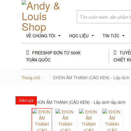
VỀ CHÚNG TÔI
HỌC LIỆU
TIN TỨC
...
...
...
FREESHIP ĐƠN TỪ 500K
TUYỂ
TOÀN QUỐC
CHIẾT K
Trang chủ
EHON ÂM THANH (CÁO KEN) - Lấp lánh l
Giảm giá