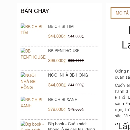
BÁN CHẠY
MÔ TẢ
BB CHIBI TÍM
344.000₫
344.000₫
L
BB PENTHOUSE
399.000₫
399.000₫
Giống n
NGÔI NHÀ BB HỒNG
quan sát
344.000₫
344.000₫
Cuốn eh
hành 3 
6 tuổi 
BB CHIBI XANH
sách Eh
379.000₫
379.000₫
dục, tr
sắc. Vì
Big book - Cuốn sách
“Lấ
khổng lồ về các loài động