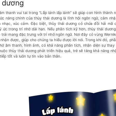
́i dương
m thanh vui tai trong “Lấp lánh lấp lánh” sẽ giúp con hình thành 
ức năng chính của thùy thái dương là lĩnh hội ngôn ngữ, cảm nh
 nhạc, xúc cảm. Đặc biệt, thùy thái dương có chứa đồi hải mã c
ý ức trong trí nhớ dài hạn. Nếu phân tích kỹ hơn, thùy thái dươ
 trái mang đặc trưng với trí nhớ ngôn ngữ. Nơi đây có vùng Wernik
 nhận được, giúp cho chúng ta hiểu được lời nói. Trong khi đó, phần 
 nhớ âm thanh, hình ảnh, có khả năng phân tích, nhận diện sự thay 
huộc thùy thái dương phát triển hiệu quả, trẻ sẽ tăng khả năng nhâ
tiếp tốt và luôn tự tin vào bản thân.