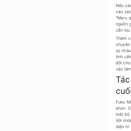
Nếu các
vào sá
“Maru qu
nguồn g
cần lưu 
Thêm và
chuyện 
sợ nha
tính cẩn
đối cho
vào tâm
Tác
cuô
Fuku Mi
ehon. S
mắt bộ 
Với nhữ
diện tr