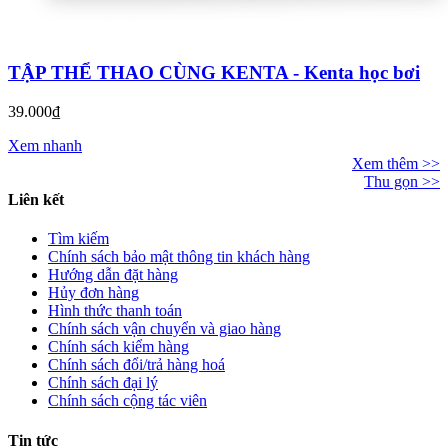
TẬP THỂ THAO CÙNG KENTA - Kenta học bơi
39.000₫
Xem nhanh
Xem thêm >>
Thu gọn >>
Liên kết
Tìm kiếm
Chính sách bảo mật thông tin khách hàng
Hướng dẫn đặt hàng
Hủy đơn hàng
Hình thức thanh toán
Chính sách vận chuyển và giao hàng
Chính sách kiểm hàng
Chính sách đổi/trả hàng hoá
Chính sách đại lý
Chính sách cộng tác viên
Tin tức