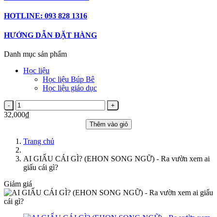
HOTLINE: 093 828 1316
HƯỚNG DẪN ĐẶT HÀNG
Danh mục sản phẩm
Học liệu
Học liệu Búp Bê
Học liệu giáo dục
32,000₫
Thêm vào giỏ
Trang chủ
AI GIẤU CÁI GÌ? (EHON SONG NGỮ) - Ra vườn xem ai
giấu cái gì?
Giảm giá