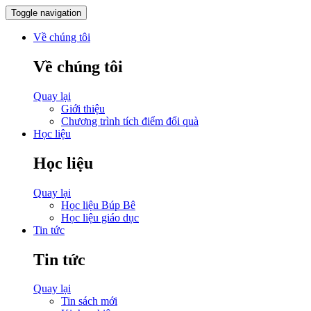
Toggle navigation
Về chúng tôi
Về chúng tôi
Quay lại
Giới thiệu
Chương trình tích điểm đổi quà
Học liệu
Học liệu
Quay lại
Học liệu Búp Bê
Học liệu giáo dục
Tin tức
Tin tức
Quay lại
Tin sách mới