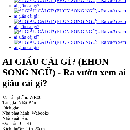
AI GIẤU CÁI GÌ? (EHON
SONG NGỮ) - Ra vườn xem ai
giấu cái gì?
Mã sản phẩm:
WB09
Tác giả: Nhật Bản
Dịch giả:
Nhà phát hành: Wabooks
Nhà xuất bản:
Độ tuổi: 0 – 4 t
Kích thước: 20 x 20cm