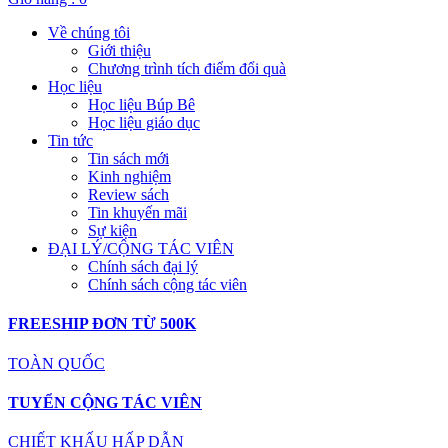
Về chúng tôi
Giới thiệu
Chương trình tích điểm đổi quà
Học liệu
Học liệu Búp Bê
Học liệu giáo dục
Tin tức
Tin sách mới
Kinh nghiệm
Review sách
Tin khuyến mãi
Sự kiện
ĐẠI LÝ/CỘNG TÁC VIÊN
Chính sách đại lý
Chính sách cộng tác viên
FREESHIP ĐƠN TỪ 500K
TOÀN QUỐC
TUYỂN CỘNG TÁC VIÊN
CHIẾT KHẤU HẤP DẪN