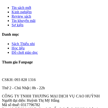
Tin sách mới
Kinh nghiệm
Review sách
Tin khuyến mãi
Sự kiện
Danh mục
Sách Thiếu nhi
Học liệu
Đồ chơi giáo dục
Tham gia Fanpage
CSKH: 093 828 1316
Thứ 2 - Chủ Nhật | 8h - 22h
CÔNG TY TNHH THƯƠNG MẠI DỊCH VỤ CAO HUỲNH
Người đại diện: Huỳnh Thị Mỹ Hằng
Mã số thuế: 0317796782