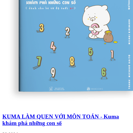
KUMA LÀM QUEN VỚI MÔN TOÁN - Kuma
khám phá những con số