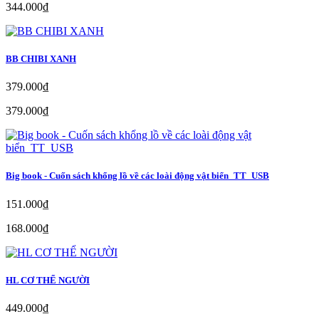
344.000₫
BB CHIBI XANH
379.000₫
379.000₫
Big book - Cuốn sách khổng lồ về các loài động vật biển_TT_USB
151.000₫
168.000₫
HL CƠ THỂ NGƯỜI
449.000₫