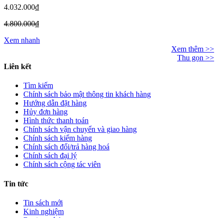
4.032.000₫
4.800.000₫
Xem nhanh
Xem thêm >>
Thu gọn >>
Liên kết
Tìm kiếm
Chính sách bảo mật thông tin khách hàng
Hướng dẫn đặt hàng
Hủy đơn hàng
Hình thức thanh toán
Chính sách vận chuyển và giao hàng
Chính sách kiểm hàng
Chính sách đổi/trả hàng hoá
Chính sách đại lý
Chính sách cộng tác viên
Tin tức
Tin sách mới
Kinh nghiệm