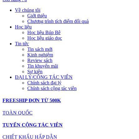
Về chúng tôi
Giới thiệu
Chương trình tích điểm đổi quà
Học liệu
Học liệu Búp Bê
Học liệu giáo dục
Tin tức
Tin sách mới
Kinh nghiệm
Review sách
Tin khuyến mãi
Sự kiện
ĐẠI LÝ/CỘNG TÁC VIÊN
Chính sách đại lý
Chính sách cộng tác viên
FREESHIP ĐƠN TỪ 500K
TOÀN QUỐC
TUYỂN CỘNG TÁC VIÊN
CHIẾT KHẤU HẤP DẪN