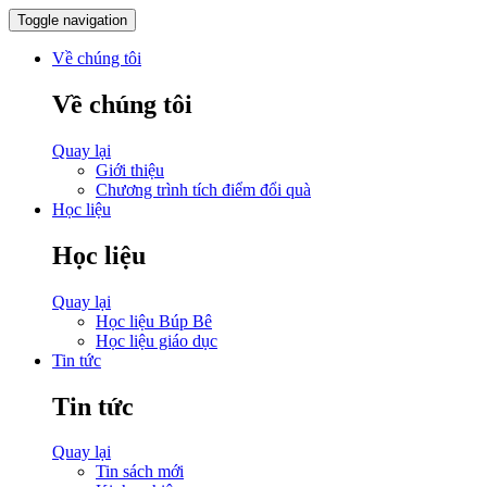
Toggle navigation
Về chúng tôi
Về chúng tôi
Quay lại
Giới thiệu
Chương trình tích điểm đổi quà
Học liệu
Học liệu
Quay lại
Học liệu Búp Bê
Học liệu giáo dục
Tin tức
Tin tức
Quay lại
Tin sách mới