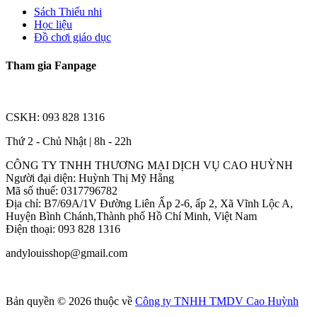
Sách Thiếu nhi
Học liệu
Đồ chơi giáo dục
Tham gia Fanpage
CSKH: 093 828 1316
Thứ 2 - Chủ Nhật | 8h - 22h
CÔNG TY TNHH THƯƠNG MẠI DỊCH VỤ CAO HUỲNH
Người đại diện: Huỳnh Thị Mỹ Hằng
Mã số thuế: 0317796782
Địa chỉ: B7/69A/1V Đường Liên Ấp 2-6, ấp 2, Xã Vĩnh Lộc A,
Huyện Bình Chánh,Thành phố Hồ Chí Minh, Việt Nam
Điện thoại: 093 828 1316
andylouisshop@gmail.com
Bản quyền © 2026 thuộc về
Công ty TNHH TMDV Cao Huỳnh