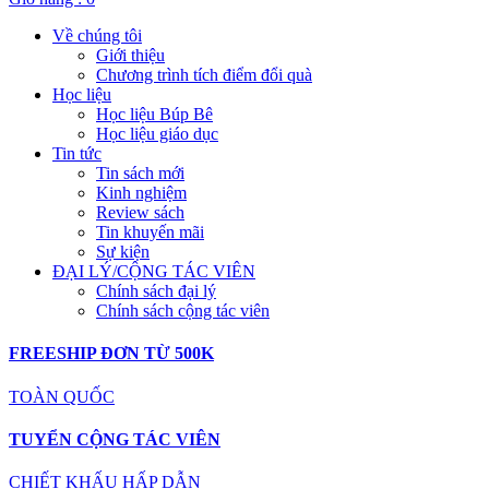
Về chúng tôi
Giới thiệu
Chương trình tích điểm đổi quà
Học liệu
Học liệu Búp Bê
Học liệu giáo dục
Tin tức
Tin sách mới
Kinh nghiệm
Review sách
Tin khuyến mãi
Sự kiện
ĐẠI LÝ/CỘNG TÁC VIÊN
Chính sách đại lý
Chính sách cộng tác viên
FREESHIP ĐƠN TỪ 500K
TOÀN QUỐC
TUYỂN CỘNG TÁC VIÊN
CHIẾT KHẤU HẤP DẪN