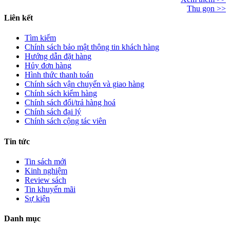
Thu gọn >>
Liên kết
Tìm kiếm
Chính sách bảo mật thông tin khách hàng
Hướng dẫn đặt hàng
Hủy đơn hàng
Hình thức thanh toán
Chính sách vận chuyển và giao hàng
Chính sách kiểm hàng
Chính sách đổi/trả hàng hoá
Chính sách đại lý
Chính sách cộng tác viên
Tin tức
Tin sách mới
Kinh nghiệm
Review sách
Tin khuyến mãi
Sự kiện
Danh mục