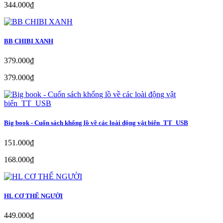
344.000₫
BB CHIBI XANH
379.000₫
379.000₫
Big book - Cuốn sách khổng lồ về các loài động vật biển_TT_USB
151.000₫
168.000₫
HL CƠ THỂ NGƯỜI
449.000₫