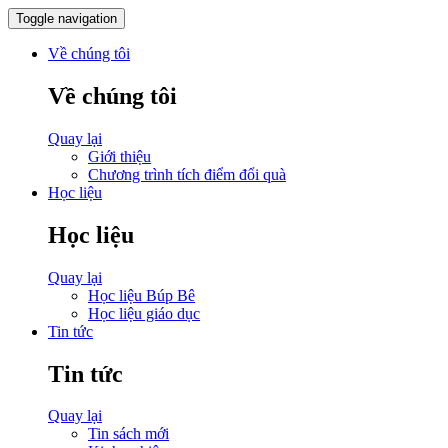
Toggle navigation
Về chúng tôi
Về chúng tôi
Quay lại
Giới thiệu
Chương trình tích điểm đổi quà
Học liệu
Học liệu
Quay lại
Học liệu Búp Bê
Học liệu giáo dục
Tin tức
Tin tức
Quay lại
Tin sách mới