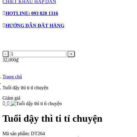
CHIẾT KHẤU HẤP DẪN
HOTLINE: 093 828 1316
HƯỚNG DẪN ĐẶT HÀNG
DANH MỤC SẢN PHẨM
32,000₫
Trang chủ
Tuổi dậy thì ti tỉ chuyện
Giảm giá
Tuổi dậy thì ti tỉ chuyện
Mã sản phẩm:
DT264