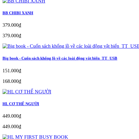
BB CHIBI XANH
379.000₫
379.000₫
Big book - Cuốn sách khổng lồ về các loài động vật biển_TT_USB
151.000₫
168.000₫
HL CƠ THỂ NGƯỜI
449.000₫
449.000₫