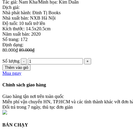
Tác giả: Nam Kha/Minh họa: Kim Duẩn
Dịch giả:
Nhà phát hành: Đinh Tị Books
Nhà xuất bản: NXB Hà Nội
Độ tuổi: 10 tuổi trở lên
Kích thước: 14.5x20.5cm
Năm xuất bản: 2020
Số trang: 172
Định dạng:
80.000₫
89.000₫
Số lượng
Thêm vào giỏ
Mua ngay
Chính sách giao hàng
Giao hàng tận nơi trên toàn quốc
Miễn phí vận chuyển HN, TP.HCM và các tỉnh thành khác với đơn 
Đổi trả trong 7 ngày, thủ tục đơn giản
BÁN CHẠY