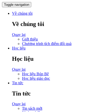
Toggle navigation
Về chúng tôi
Về chúng tôi
Quay lại
Giới thiệu
Chương trình tích điểm đổi quà
Học liệu
Học liệu
Quay lại
Học liệu Búp Bê
Học liệu giáo dục
Tin tức
Tin tức
Quay lại
Tin sách mới