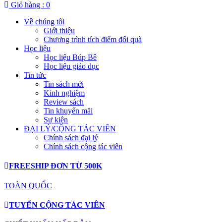
Giỏ hàng :
0
Về chúng tôi
Giới thiệu
Chương trình tích điểm đổi quà
Học liệu
Học liệu Búp Bê
Học liệu giáo dục
Tin tức
Tin sách mới
Kinh nghiệm
Review sách
Tin khuyến mãi
Sự kiện
ĐẠI LÝ/CỘNG TÁC VIÊN
Chính sách đại lý
Chính sách cộng tác viên
FREESHIP ĐƠN TỪ 500K
TOÀN QUỐC
TUYỂN CỘNG TÁC VIÊN