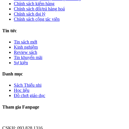
Chính sách kiểm hàng
Chính sách đổi/trả hàng hoá
Chính sách đại lý
Chính sách cộng tác viên
Tin tức
Tin sách mới
Kinh nghiệm
Review sách
Tin khuyến mãi
Sự kiện
Danh mục
Sách Thiếu nhi
Học liệu
Đồ chơi giáo dục
Tham gia Fanpage
CSKH: 093 828 1316