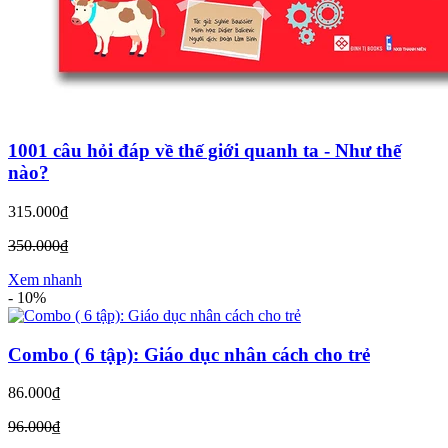
1001 câu hỏi đáp về thế giới quanh ta - Như thế
nào?
315.000₫
350.000₫
Xem nhanh
-
10%
Combo ( 6 tập): Giáo dục nhân cách cho trẻ
86.000₫
96.000₫