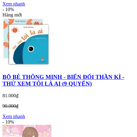
Xem nhanh
-
10%
Hàng mới
BỘ BÉ THÔNG MINH - BIẾN ĐỔI THẦN KÌ -
THỬ XEM TÔI LÀ AI (9 QUYỂN)
81.000₫
90.000₫
Xem nhanh
-
10%