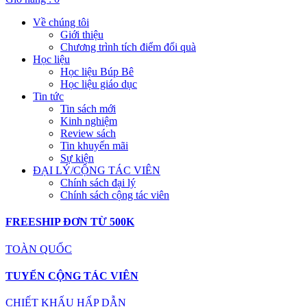
Về chúng tôi
Giới thiệu
Chương trình tích điểm đổi quà
Học liệu
Học liệu Búp Bê
Học liệu giáo dục
Tin tức
Tin sách mới
Kinh nghiệm
Review sách
Tin khuyến mãi
Sự kiện
ĐẠI LÝ/CỘNG TÁC VIÊN
Chính sách đại lý
Chính sách cộng tác viên
FREESHIP ĐƠN TỪ 500K
TOÀN QUỐC
TUYỂN CỘNG TÁC VIÊN
CHIẾT KHẤU HẤP DẪN