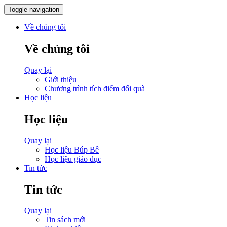
Toggle navigation
Về chúng tôi
Về chúng tôi
Quay lại
Giới thiệu
Chương trình tích điểm đổi quà
Học liệu
Học liệu
Quay lại
Học liệu Búp Bê
Học liệu giáo dục
Tin tức
Tin tức
Quay lại
Tin sách mới