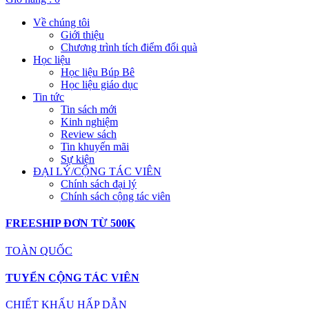
Về chúng tôi
Giới thiệu
Chương trình tích điểm đổi quà
Học liệu
Học liệu Búp Bê
Học liệu giáo dục
Tin tức
Tin sách mới
Kinh nghiệm
Review sách
Tin khuyến mãi
Sự kiện
ĐẠI LÝ/CỘNG TÁC VIÊN
Chính sách đại lý
Chính sách cộng tác viên
FREESHIP ĐƠN TỪ 500K
TOÀN QUỐC
TUYỂN CỘNG TÁC VIÊN
CHIẾT KHẤU HẤP DẪN