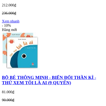
212.000₫
236.000₫
Xem nhanh
-
10%
Hàng mới
BỘ BÉ THÔNG MINH - BIẾN ĐỔI THẦN KÌ -
THỬ XEM TÔI LÀ AI (9 QUYỂN)
81.000₫
90.000₫