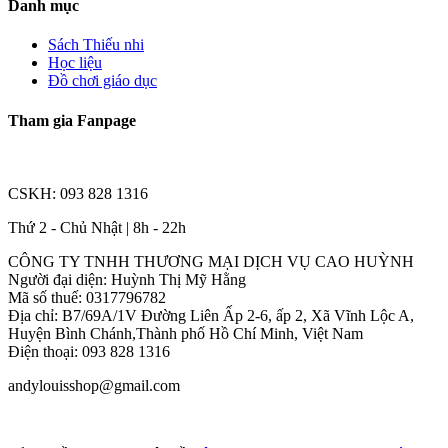
Danh mục
Sách Thiếu nhi
Học liệu
Đồ chơi giáo dục
Tham gia Fanpage
CSKH: 093 828 1316
Thứ 2 - Chủ Nhật | 8h - 22h
CÔNG TY TNHH THƯƠNG MẠI DỊCH VỤ CAO HUỲNH
Người đại diện: Huỳnh Thị Mỹ Hằng
Mã số thuế: 0317796782
Địa chỉ: B7/69A/1V Đường Liên Ấp 2-6, ấp 2, Xã Vĩnh Lộc A,
Huyện Bình Chánh,Thành phố Hồ Chí Minh, Việt Nam
Điện thoại: 093 828 1316
andylouisshop@gmail.com