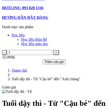
HOTLINE: 093 828 1316
HƯỚNG DẪN ĐẶT HÀNG
Danh mục sản phẩm
Học liệu
Học liệu Búp Bê
Học liệu giáo dục
32,000₫
Thêm vào giỏ
Trang chủ
Tuổi dậy thì - Từ "Cậu bé" đến "Anh chàng"
Giảm giá
Tuổi dậy thì - Từ "Cậu bé" đến