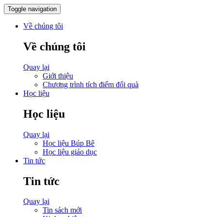
Toggle navigation
Về chúng tôi
Về chúng tôi
Quay lại
Giới thiệu
Chương trình tích điểm đổi quà
Học liệu
Học liệu
Quay lại
Học liệu Búp Bê
Học liệu giáo dục
Tin tức
Tin tức
Quay lại
Tin sách mới