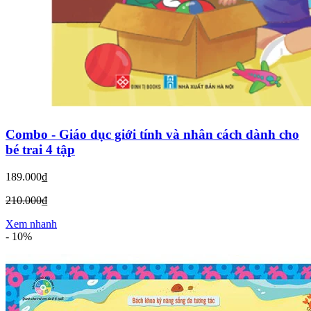
Combo - Giáo dục giới tính và nhân cách dành cho
bé trai 4 tập
189.000₫
210.000₫
Xem nhanh
-
10%