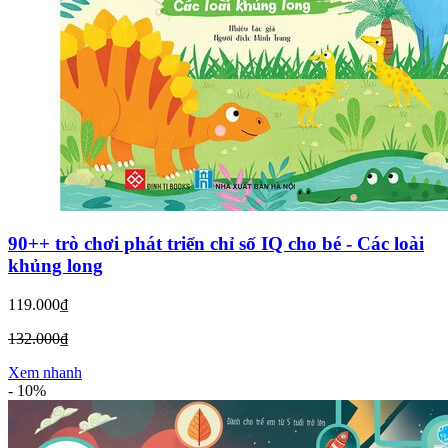
90++ trò chơi phát triển chỉ số IQ cho bé - Các loài
khủng long
119.000₫
132.000₫
Xem nhanh
-
10%