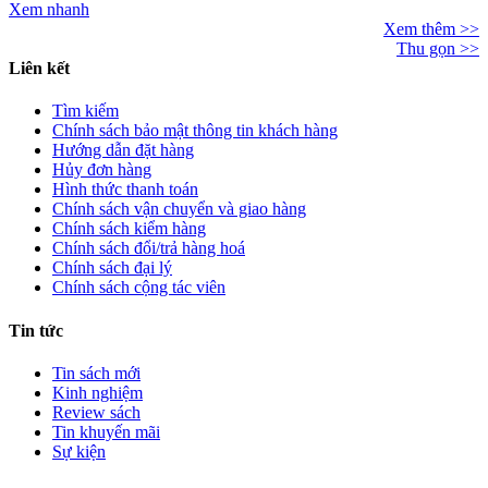
Xem nhanh
Xem thêm >>
Thu gọn >>
Liên kết
Tìm kiếm
Chính sách bảo mật thông tin khách hàng
Hướng dẫn đặt hàng
Hủy đơn hàng
Hình thức thanh toán
Chính sách vận chuyển và giao hàng
Chính sách kiểm hàng
Chính sách đổi/trả hàng hoá
Chính sách đại lý
Chính sách cộng tác viên
Tin tức
Tin sách mới
Kinh nghiệm
Review sách
Tin khuyến mãi
Sự kiện