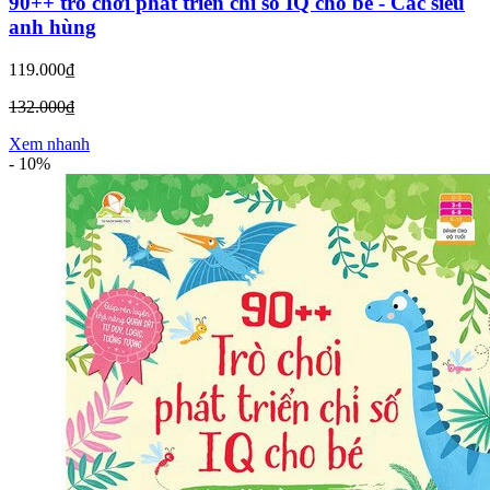
90++ trò chơi phát triển chỉ số IQ cho bé - Các siêu
anh hùng
119.000₫
132.000₫
Xem nhanh
-
10%