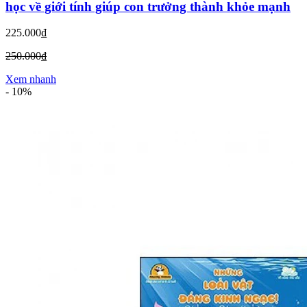
học về giới tính giúp con trưởng thành khỏe mạnh
225.000₫
250.000₫
Xem nhanh
-
10%