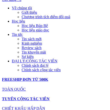
Về chúng tôi
Giới thiệu
Chương trình tích điểm đổi quà
Học liệu
Học liệu Búp Bê
Học liệu giáo dục
Tin tức
Tin sách mới
Kinh nghiệm
Review sách
Tin khuyến mãi
Sự kiện
ĐẠI LÝ/CỘNG TÁC VIÊN
Chính sách đại lý
Chính sách cộng tác viên
FREESHIP ĐƠN TỪ 500K
TOÀN QUỐC
TUYỂN CỘNG TÁC VIÊN
CHIẾT KHẤU HẤP DẪN