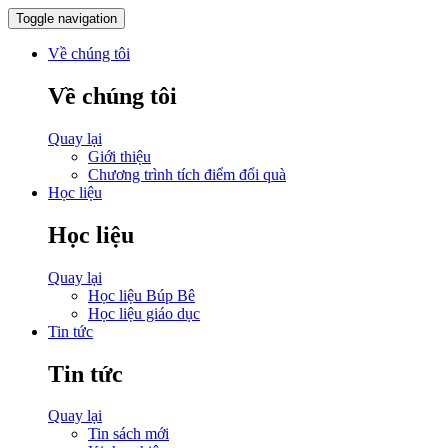
Toggle navigation
Về chúng tôi
Về chúng tôi
Quay lại
Giới thiệu
Chương trình tích điểm đổi quà
Học liệu
Học liệu
Quay lại
Học liệu Búp Bê
Học liệu giáo dục
Tin tức
Tin tức
Quay lại
Tin sách mới