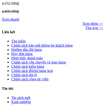
4.032.000₫
4.800.000₫
Xem nhanh
Xem thêm >>
Thu gọn >>
Liên kết
Tìm kiếm
Chính sách bảo mật thông tin khách hàng
Hướng dẫn đặt hàng
Hủy đơn hàng
Hình thức thanh toán
Chính sách vận chuyển và giao hàng
Chính sách kiểm hàng
Chính sách đổi/trả hàng hoá
Chính sách đại lý
Chính sách cộng tác viên
Tin tức
Tin sách mới
Kinh nghiệm