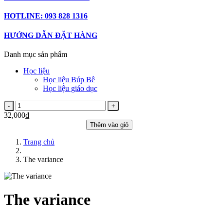
HOTLINE: 093 828 1316
HƯỚNG DẪN ĐẶT HÀNG
Danh mục sản phẩm
Học liệu
Học liệu Búp Bê
Học liệu giáo dục
32,000₫
Thêm vào giỏ
Trang chủ
The variance
The variance