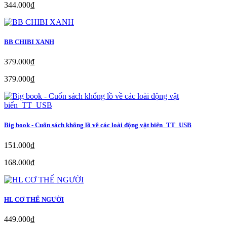
344.000₫
BB CHIBI XANH
379.000₫
379.000₫
Big book - Cuốn sách khổng lồ về các loài động vật biển_TT_USB
151.000₫
168.000₫
HL CƠ THỂ NGƯỜI
449.000₫