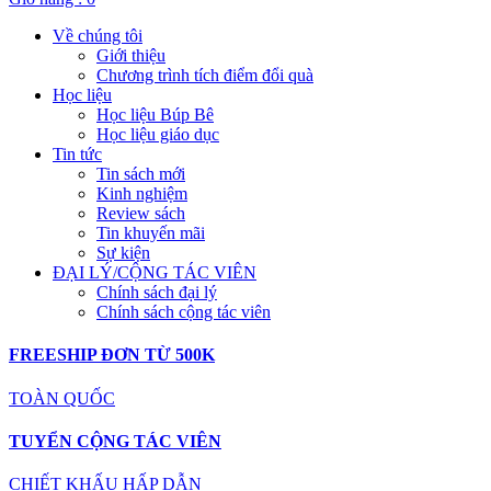
Về chúng tôi
Giới thiệu
Chương trình tích điểm đổi quà
Học liệu
Học liệu Búp Bê
Học liệu giáo dục
Tin tức
Tin sách mới
Kinh nghiệm
Review sách
Tin khuyến mãi
Sự kiện
ĐẠI LÝ/CỘNG TÁC VIÊN
Chính sách đại lý
Chính sách cộng tác viên
FREESHIP ĐƠN TỪ 500K
TOÀN QUỐC
TUYỂN CỘNG TÁC VIÊN
CHIẾT KHẤU HẤP DẪN