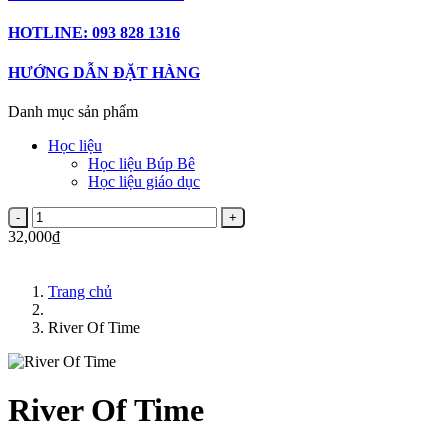
HOTLINE: 093 828 1316
HƯỚNG DẪN ĐẶT HÀNG
Danh mục sản phẩm
Học liệu
Học liệu Búp Bê
Học liệu giáo dục
32,000₫
Trang chủ
River Of Time
River Of Time