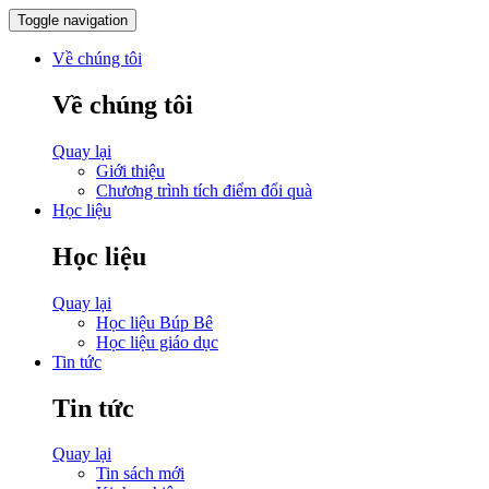
Toggle navigation
Về chúng tôi
Về chúng tôi
Quay lại
Giới thiệu
Chương trình tích điểm đổi quà
Học liệu
Học liệu
Quay lại
Học liệu Búp Bê
Học liệu giáo dục
Tin tức
Tin tức
Quay lại
Tin sách mới