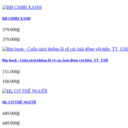
BB CHIBI XANH
379.000₫
379.000₫
Big book - Cuốn sách khổng lồ về các loài động vật biển_TT_USB
151.000₫
168.000₫
HL CƠ THỂ NGƯỜI
449.000₫
449.000₫