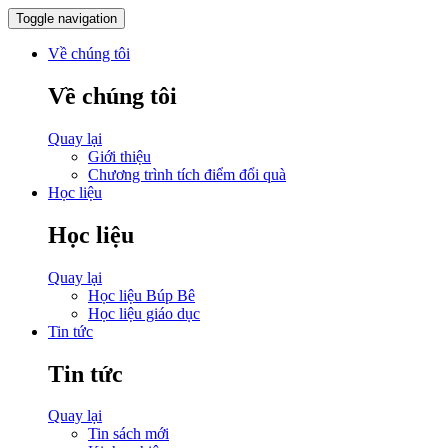
Toggle navigation
Về chúng tôi
Về chúng tôi
Quay lại
Giới thiệu
Chương trình tích điểm đổi quà
Học liệu
Học liệu
Quay lại
Học liệu Búp Bê
Học liệu giáo dục
Tin tức
Tin tức
Quay lại
Tin sách mới