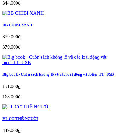
344.000₫
BB CHIBI XANH
379.000₫
379.000₫
Big book - Cuốn sách khổng lồ về các loài động vật biển_TT_USB
151.000₫
168.000₫
HL CƠ THỂ NGƯỜI
449.000₫