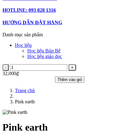
HOTLINE: 093 828 1316
HƯỚNG DẪN ĐẶT HÀNG
Danh mục sản phẩm
Học liệu
Học liệu Búp Bê
Học liệu giáo dục
32,000₫
Thêm vào giỏ
Trang chủ
Pink earth
Pink earth