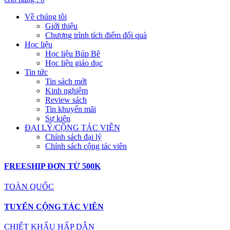
Về chúng tôi
Giới thiệu
Chương trình tích điểm đổi quà
Học liệu
Học liệu Búp Bê
Học liệu giáo dục
Tin tức
Tin sách mới
Kinh nghiệm
Review sách
Tin khuyến mãi
Sự kiện
ĐẠI LÝ/CỘNG TÁC VIÊN
Chính sách đại lý
Chính sách cộng tác viên
FREESHIP ĐƠN TỪ 500K
TOÀN QUỐC
TUYỂN CỘNG TÁC VIÊN
CHIẾT KHẤU HẤP DẪN