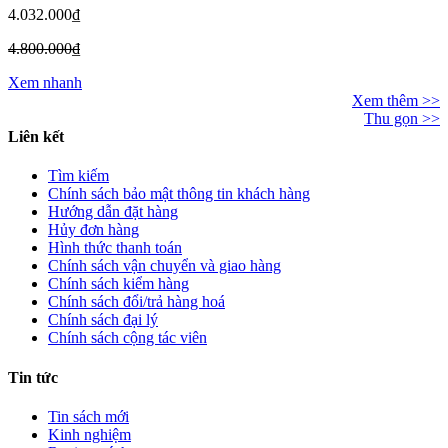
4.032.000₫
4.800.000₫
Xem nhanh
Xem thêm >>
Thu gọn >>
Liên kết
Tìm kiếm
Chính sách bảo mật thông tin khách hàng
Hướng dẫn đặt hàng
Hủy đơn hàng
Hình thức thanh toán
Chính sách vận chuyển và giao hàng
Chính sách kiểm hàng
Chính sách đổi/trả hàng hoá
Chính sách đại lý
Chính sách cộng tác viên
Tin tức
Tin sách mới
Kinh nghiệm