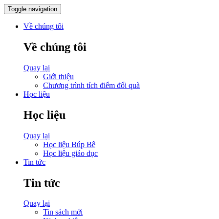
Toggle navigation
Về chúng tôi
Về chúng tôi
Quay lại
Giới thiệu
Chương trình tích điểm đổi quà
Học liệu
Học liệu
Quay lại
Học liệu Búp Bê
Học liệu giáo dục
Tin tức
Tin tức
Quay lại
Tin sách mới