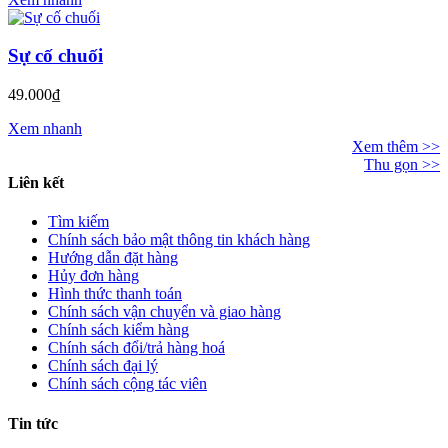
Sự cố chuối
49.000₫
Xem nhanh
Xem thêm >>
Thu gọn >>
Liên kết
Tìm kiếm
Chính sách bảo mật thông tin khách hàng
Hướng dẫn đặt hàng
Hủy đơn hàng
Hình thức thanh toán
Chính sách vận chuyển và giao hàng
Chính sách kiểm hàng
Chính sách đổi/trả hàng hoá
Chính sách đại lý
Chính sách cộng tác viên
Tin tức