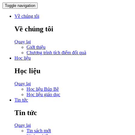
Toggle navigation
Về chúng tôi
Về chúng tôi
Quay lại
Giới thiệu
Chương trình tích điểm đổi quà
Học liệu
Học liệu
Quay lại
Học liệu Búp Bê
Học liệu giáo dục
Tin tức
Tin tức
Quay lại
Tin sách mới