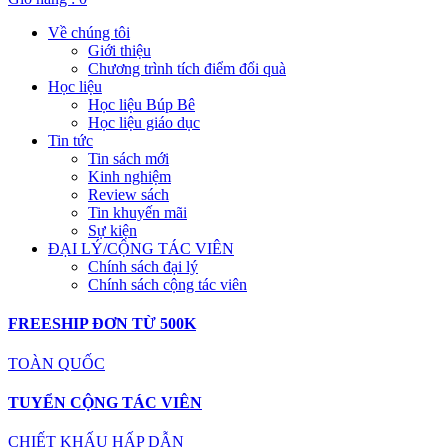
Về chúng tôi
Giới thiệu
Chương trình tích điểm đổi quà
Học liệu
Học liệu Búp Bê
Học liệu giáo dục
Tin tức
Tin sách mới
Kinh nghiệm
Review sách
Tin khuyến mãi
Sự kiện
ĐẠI LÝ/CỘNG TÁC VIÊN
Chính sách đại lý
Chính sách cộng tác viên
FREESHIP ĐƠN TỪ 500K
TOÀN QUỐC
TUYỂN CỘNG TÁC VIÊN
CHIẾT KHẤU HẤP DẪN