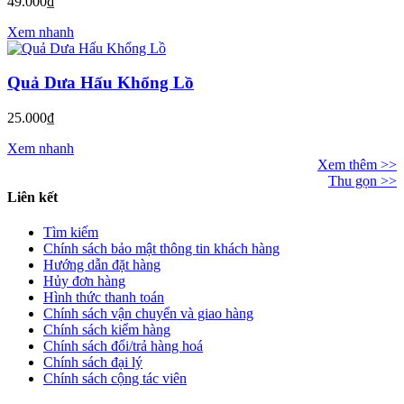
49.000₫
Xem nhanh
Quả Dưa Hấu Khổng Lồ
25.000₫
Xem nhanh
Xem thêm >>
Thu gọn >>
Liên kết
Tìm kiếm
Chính sách bảo mật thông tin khách hàng
Hướng dẫn đặt hàng
Hủy đơn hàng
Hình thức thanh toán
Chính sách vận chuyển và giao hàng
Chính sách kiểm hàng
Chính sách đổi/trả hàng hoá
Chính sách đại lý
Chính sách cộng tác viên