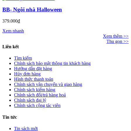
BB- Ngôi nhà Halloween
379.000₫
Xem nhanh
Xem thêm >>
Thu gọn >>
Liên kết
Tìm kiếm
Chính sách bảo mật thông tin khách hàng
Hướng dẫn đặt hàng
Hủy đơn hàng
Hình thức thanh toán
Chính sách vận chuyển và giao hàng
Chính sách kiểm hàng
Chính sách đổi/trả hàng hoá
Chính sách đại lý
Chính sách cộng tác viên
Tin tức
Tin sách mới