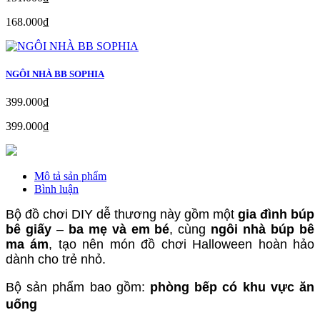
168.000₫
NGÔI NHÀ BB SOPHIA
399.000₫
399.000₫
Mô tả sản phẩm
Bình luận
Bộ đồ chơi DIY dễ thương này gồm một
gia đình búp
bê giấy
–
ba mẹ và em bé
, cùng
ngôi nhà búp bê
ma ám
, tạo nên món đồ chơi Halloween hoàn hảo
dành cho trẻ nhỏ.
Bộ sản phẩm bao gồm:
phòng bếp có khu vực ăn
uống