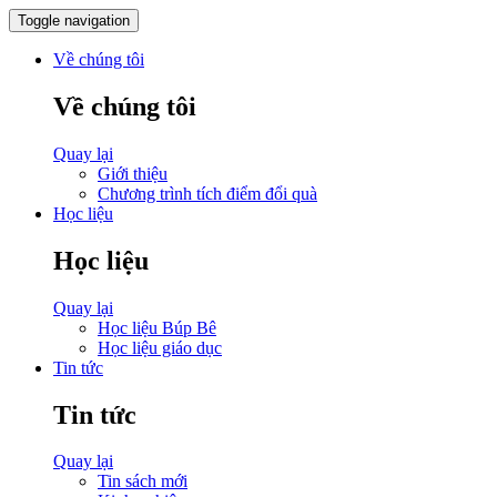
Toggle navigation
Về chúng tôi
Về chúng tôi
Quay lại
Giới thiệu
Chương trình tích điểm đổi quà
Học liệu
Học liệu
Quay lại
Học liệu Búp Bê
Học liệu giáo dục
Tin tức
Tin tức
Quay lại
Tin sách mới