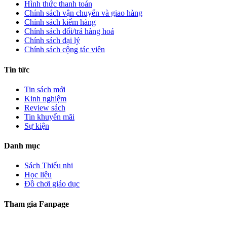
Hình thức thanh toán
Chính sách vận chuyển và giao hàng
Chính sách kiểm hàng
Chính sách đổi/trả hàng hoá
Chính sách đại lý
Chính sách cộng tác viên
Tin tức
Tin sách mới
Kinh nghiệm
Review sách
Tin khuyến mãi
Sự kiện
Danh mục
Sách Thiếu nhi
Học liệu
Đồ chơi giáo dục
Tham gia Fanpage