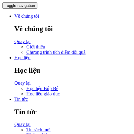
Toggle navigation
Về chúng tôi
Về chúng tôi
Quay lại
Giới thiệu
Chương trình tích điểm đổi quà
Học liệu
Học liệu
Quay lại
Học liệu Búp Bê
Học liệu giáo dục
Tin tức
Tin tức
Quay lại
Tin sách mới