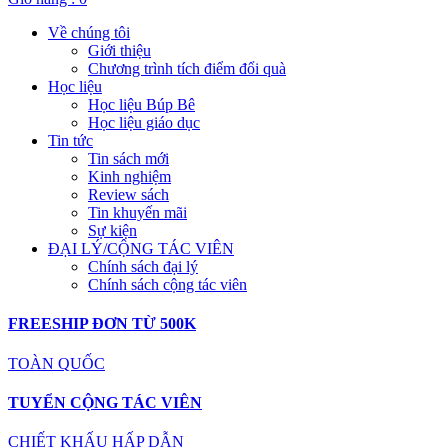
Về chúng tôi
Giới thiệu
Chương trình tích điểm đổi quà
Học liệu
Học liệu Búp Bê
Học liệu giáo dục
Tin tức
Tin sách mới
Kinh nghiệm
Review sách
Tin khuyến mãi
Sự kiện
ĐẠI LÝ/CỘNG TÁC VIÊN
Chính sách đại lý
Chính sách cộng tác viên
FREESHIP ĐƠN TỪ 500K
TOÀN QUỐC
TUYỂN CỘNG TÁC VIÊN
CHIẾT KHẤU HẤP DẪN