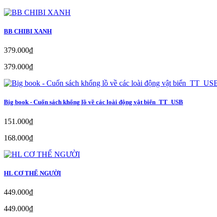
BB CHIBI XANH
379.000₫
379.000₫
Big book - Cuốn sách khổng lồ về các loài động vật biển_TT_USB
151.000₫
168.000₫
HL CƠ THỂ NGƯỜI
449.000₫
449.000₫