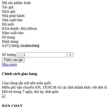
Mã sản phẩm:
hsds
Tác giả:
Dịch giả:
Nhà phát hành:
Nhà xuất bản:
Độ tuổi:
Kích thước: 80x100cm
Năm xuất bản:
Số trang:
Định dạng:
9.072.000₫
10.800.000₫
Số lượng
Thêm vào giỏ
Mua ngay
Chính sách giao hàng
Giao hàng tận nơi trên toàn quốc
Miễn phí vận chuyển HN, TP.HCM và các tỉnh thành khác với đơn 
Đổi trả trong 7 ngày, thủ tục đơn giản
BÁN CHẠY