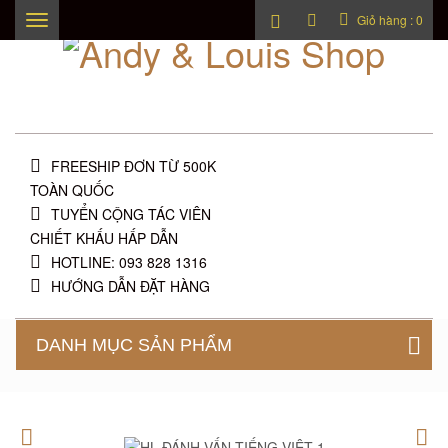
Giỏ hàng :
0
Toggle
navigation
FREESHIP ĐƠN TỪ 500K
TOÀN QUỐC
TUYỂN CỘNG TÁC VIÊN
CHIẾT KHẤU HẤP DẪN
HOTLINE: 093 828 1316
HƯỚNG DẪN ĐẶT HÀNG
DANH MỤC SẢN PHẨM