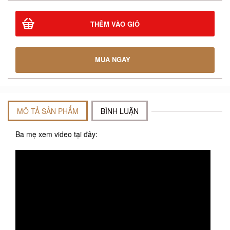
THÊM VÀO GIỎ
MUA NGAY
MÔ TẢ SẢN PHẨM
BÌNH LUẬN
Ba mẹ xem video tại đây: