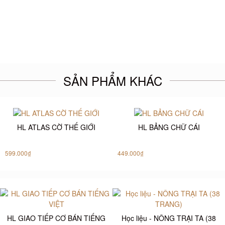
SẢN PHẨM KHÁC
HL ATLAS CỜ THẾ GIỚI
HL BẢNG CHỮ CÁI
599.000₫
449.000₫
HL GIAO TIẾP CƠ BÁN TIẾNG
Học liệu - NÔNG TRẠI TA (38