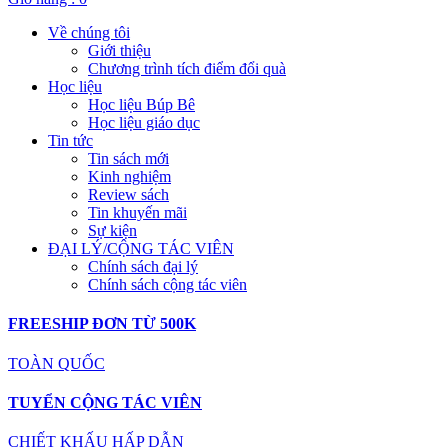
Về chúng tôi
Giới thiệu
Chương trình tích điểm đổi quà
Học liệu
Học liệu Búp Bê
Học liệu giáo dục
Tin tức
Tin sách mới
Kinh nghiệm
Review sách
Tin khuyến mãi
Sự kiện
ĐẠI LÝ/CỘNG TÁC VIÊN
Chính sách đại lý
Chính sách cộng tác viên
FREESHIP ĐƠN TỪ 500K
TOÀN QUỐC
TUYỂN CỘNG TÁC VIÊN
CHIẾT KHẤU HẤP DẪN