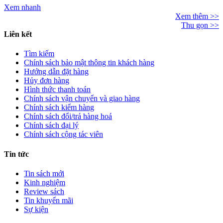
Xem nhanh
Xem thêm >>
Thu gọn >>
Liên kết
Tìm kiếm
Chính sách bảo mật thông tin khách hàng
Hướng dẫn đặt hàng
Hủy đơn hàng
Hình thức thanh toán
Chính sách vận chuyển và giao hàng
Chính sách kiểm hàng
Chính sách đổi/trả hàng hoá
Chính sách đại lý
Chính sách cộng tác viên
Tin tức
Tin sách mới
Kinh nghiệm
Review sách
Tin khuyến mãi
Sự kiện