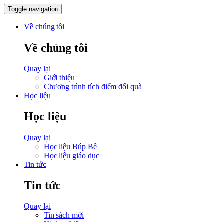
Toggle navigation
Về chúng tôi
Về chúng tôi
Quay lại
Giới thiệu
Chương trình tích điểm đổi quà
Học liệu
Học liệu
Quay lại
Học liệu Búp Bê
Học liệu giáo dục
Tin tức
Tin tức
Quay lại
Tin sách mới