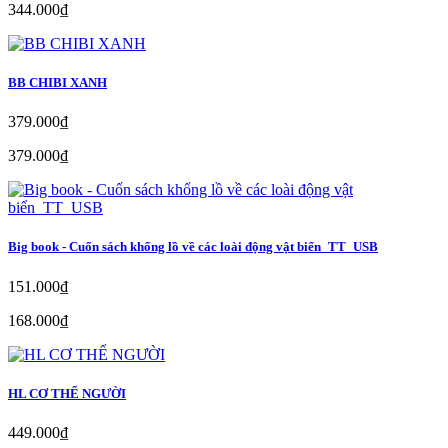
344.000₫
BB CHIBI XANH
379.000₫
379.000₫
Big book - Cuốn sách khổng lồ về các loài động vật biển_TT_USB
151.000₫
168.000₫
HL CƠ THỂ NGƯỜI
449.000₫