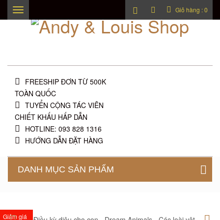
Giỏ hàng :
0
Toggle
navigation
FREESHIP ĐƠN TỪ 500K
TOÀN QUỐC
TUYỂN CỘNG TÁC VIÊN
CHIẾT KHẤU HẤP DẪN
HOTLINE: 093 828 1316
HƯỚNG DẪN ĐẶT HÀNG
DANH MỤC SẢN PHẨM
Giảm giá