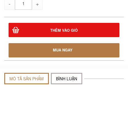
lượng
THÊM VÀO GIỎ
MUA NGAY
MÔ TẢ SẢN PHẨM
BÌNH LUẬN