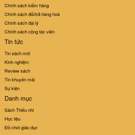
cuốn)
180.000₫
Chính sách kiểm hàng
200.000₫
315.000₫
350.000₫
Chính sách đổi/trả hàng hoá
Chính sách đại lý
10%
10%
Chính sách cộng tác viên
-
-
Tin tức
Combo ( 6 tập): Giáo dục nhân
cách cho trẻ
Tin sách mới
86.000₫
96.000₫
Kinh nghiệm
1001 câu hỏi đáp về thế giới
Review sách
quanh ta - Như thế nào?
Tin khuyến mãi
315.000₫
350.000₫
Sự kiện
Danh mục
Hàng mới
10%
10%
Sách Thiếu nhi
-
-
Xin chào thế giới - Hello World
Học liệu
Đồ chơi giáo dục
212.000₫
236.000₫