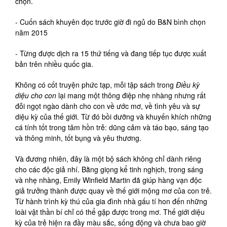
chọn.
- Cuốn sách khuyên đọc trước giờ đi ngủ do B&N bình chọn
năm 2015
- Từng được dịch ra 15 thứ tiếng và đang tiếp tục được xuất
bản trên nhiều quốc gia.
Không có cốt truyện phức tạp, mỗi tập sách trong
Điều kỳ
diệu cho con
lại mang một thông điệp nhẹ nhàng nhưng rất
đỗi ngọt ngào dành cho con về ước mơ, về tình yêu và sự
diệu kỳ của thế giới. Từ đó bồi dưỡng và khuyến khích những
cá tính tốt trong tâm hồn trẻ: dũng cảm và táo bạo, sáng tạo
và thông minh, tốt bụng và yêu thương.
Và đương nhiên, đây là một bộ sách không chỉ dành riêng
cho các độc giả nhí. Bằng giọng kể tinh nghịch, trong sáng
và nhẹ nhàng, Emily Winfield Martin đã giúp hàng vạn độc
giả trưởng thành được quay về thế giới mộng mơ của con trẻ.
Từ hành trình kỳ thú của gia đình nhà gấu tí hon đến những
loài vật thần bí chỉ có thể gặp được trong mơ. Thế giới diệu
kỳ của trẻ hiện ra đầy màu sắc, sống động và chưa bao giờ