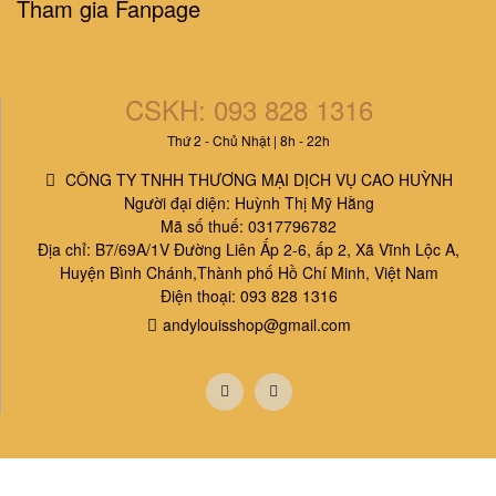
Tham gia Fanpage
BỘ BÉ THÔNG MINH - BIẾN
ĐỔI THẦN KÌ - THỬ XEM TÔI
CSKH: 093 828 1316
LÀ AI (9 QUYỂN)
81.000₫
90.000₫
Thứ 2 - Chủ Nhật | 8h - 22h
CÔNG TY TNHH THƯƠNG MẠI DỊCH VỤ CAO HUỲNH
Người đại diện: Huỳnh Thị Mỹ Hằng
Mã số thuế: 0317796782
Địa chỉ: B7/69A/1V Đường Liên Ấp 2-6, ấp 2, Xã Vĩnh Lộc A,
Huyện Bình Chánh,Thành phố Hồ Chí Minh, Việt Nam
Điện thoại: 093 828 1316
andylouisshop@gmail.com