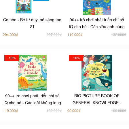
Combo - Bé tư duy, bé sáng tạo
90++ trò chơi phát triển chỉ số
2T
IQ cho bé - Các siêu anh hùng
294.000₫
327.000₫
119.000₫
132.000₫
10%
10%
-
-
90++ trò chơi phát triển chỉ số
BIG PICTURE BOOK OF
IQ cho bé - Các loài khủng long
GENERAL KNOWLEDGE -
Cuốn sách tranh khổng lồ về
119.000₫
132.000₫
90.000₫
100.000₫
KHOA HỌC THƯỜNG THỨC