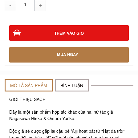
Số
lượng
THÊM VÀO GIỎ
MUA NGAY
MÔ TẢ SẢN PHẨM
BÌNH LUẬN
GIỚI THIỆU SÁCH
Đây là một sản phẩm hợp tác khác của hai nữ tác giả
Nagakawa Rieko & Omura Yuriko.
Độc giả sẽ được gặp lại cậu bé Yuji hoạt bát từ “Hạt da trời”
trong “Đi tìm báu vật” với một câu chuyện hoàn toàn mới.