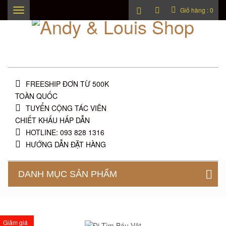
Giỏ hàng :
0
Toggle
navigation
FREESHIP ĐƠN TỪ 500K
TOÀN QUỐC
TUYỂN CỘNG TÁC VIÊN
CHIẾT KHẤU HẤP DẪN
HOTLINE: 093 828 1316
HƯỚNG DẪN ĐẶT HÀNG
DANH MỤC SẢN PHẨM
Giảm giá