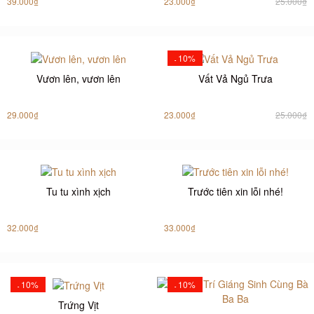
39.000₫
23.000₫
25.000₫
10%
-
Vươn lên, vươn lên
Vất Vả Ngủ Trưa
29.000₫
23.000₫
25.000₫
Tu tu xình xịch
Trước tiên xin lỗi nhé!
32.000₫
33.000₫
10%
10%
-
-
Trứng Vịt