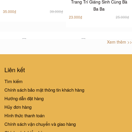
Trang Trí Giáng Sinh Cùng Bà
Ba Ba
35.000₫
39.000₫
23.000₫
25.000₫
Xem thêm >>
Tớ Và Tớ
Tiệm Sushi Mèo
25.000₫
39.000₫
Liên kết
Tìm kiếm
Chính sách bảo mật thông tin khách hàng
Tay nào có tay nào không?
Sự cố chuối
Hướng dẫn đặt hàng
Hủy đơn hàng
32.000₫
49.000₫
Hình thức thanh toán
Chính sách vận chuyển và giao hàng