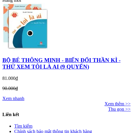
Hàng mới
BỘ BÉ THÔNG MINH - BIẾN ĐỔI THẦN KÌ -
THỬ XEM TÔI LÀ AI (9 QUYỂN)
81.000₫
90.000₫
Xem nhanh
Xem thêm >>
Thu gọn >>
Liên kết
Tìm kiếm
Chính sách bảo mật thông tin khách hàng