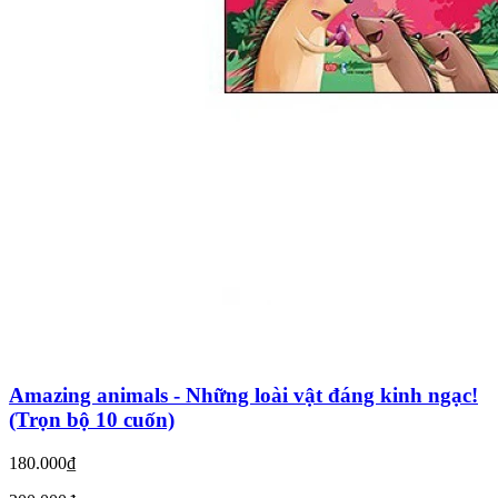
Amazing animals - Những loài vật đáng kinh ngạc!
(Trọn bộ 10 cuốn)
180.000₫