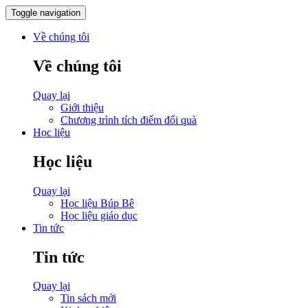
Toggle navigation
Về chúng tôi
Về chúng tôi
Quay lại
Giới thiệu
Chương trình tích điểm đổi quà
Học liệu
Học liệu
Quay lại
Học liệu Búp Bê
Học liệu giáo dục
Tin tức
Tin tức
Quay lại
Tin sách mới