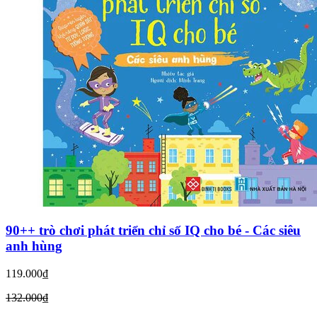
90++ trò chơi phát triển chỉ số IQ cho bé - Các siêu
anh hùng
119.000₫
132.000₫