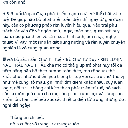
khi còn nhỏ.

👦3-6 tuổi là giai đoạn phát triển mạnh nhất về thể chất và trí 
tuệ. Để giúp não bộ phát triển toàn diện thì ngay từ giai đoạn 
này, cần có phương pháp rèn luyện hiệu quả. Não trái phụ 
trách các vấn đề về ngôn ngữ, logic, toán học, quan sát, suy 
luận; não phải thiên về cảm xúc, hình ảnh, âm nhạc, nghệ 
thuật. Vì vậy, một sự dẫn dắt đúng hướng và rèn luyện chuyên 
nghiệp là vô cùng quan trọng. 

📙Với bộ sách Sân Chơi Trí Tuệ - Trò Chơi Tư Duy - RÈN LUYỆN 
NÃO TRÁI, NÃO PHẢI, cha mẹ có thể giúp trẻ phát huy tối đa 
tiềm năng não bộ theo hướng toàn diện, mở rộng ưu thế, 
khắc phục những điểm yếu trong trí tuệ với các trò chơi thú vị 
như mê cung, tô màu, ghi nhớ, tìm điểm khác nhau, suy luận 
logic, nối từ... Không chỉ kích thích phát triển trí tuệ, bộ sách 
còn là món quà giúp cha mẹ cùng chơi cùng học và cùng con 
khôn lớn, hạn chế tiếp xúc các thiết bị điện tử trong những đợt 
nghỉ dài ngày!

📜
🔷
 Bộ 3 cuốn; Số trang: 72 trang/cuốn