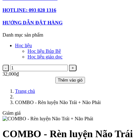
HOTLINE: 093 828 1316
HƯỚNG DẪN ĐẶT HÀNG
Danh mục sản phẩm
Học liệu
Học liệu Búp Bê
Học liệu giáo dục
32,000₫
Thêm vào giỏ
Trang chủ
COMBO - Rèn luyện Não Trái + Não Phải
Giảm giá
COMBO - Rèn luyện Não Trái