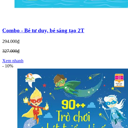
Combo - Bé tư duy, bé sáng tạo 2T
294.000₫
327.000₫
Xem nhanh
-
10%