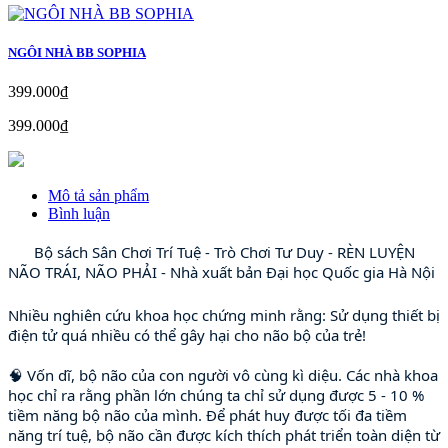
NGÔI NHÀ BB SOPHIA
399.000₫
399.000₫
Mô tả sản phẩm
Bình luận
💕
 Bộ sách Sân Chơi Trí Tuệ - Trò Chơi Tư Duy - RÈN LUYỆN 
NÃO TRÁI, NÃO PHẢI - Nhà xuất bản Đại học Quốc gia Hà Nội 
💕
Nhiều nghiên cứu khoa học chứng minh rằng: Sử dụng thiết bị 
điện tử quá nhiều có thể gây hại cho não bộ của trẻ!

🧠 Vốn dĩ, bộ não của con người vô cùng kì diệu. Các nhà khoa 
học chỉ ra rằng phần lớn chúng ta chỉ sử dụng được 5 - 10 % 
tiềm năng bộ não của mình. Để phát huy được tối đa tiềm 
năng trí tuệ, bộ não cần được kích thích phát triển toàn diện từ 