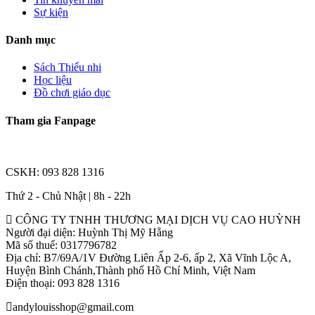
Sự kiện
Danh mục
Sách Thiếu nhi
Học liệu
Đồ chơi giáo dục
Tham gia Fanpage
CSKH: 093 828 1316
Thứ 2 - Chủ Nhật | 8h - 22h
CÔNG TY TNHH THƯƠNG MẠI DỊCH VỤ CAO HUỲNH
Người đại diện: Huỳnh Thị Mỹ Hằng
Mã số thuế: 0317796782
Địa chỉ: B7/69A/1V Đường Liên Ấp 2-6, ấp 2, Xã Vĩnh Lộc A,
Huyện Bình Chánh,Thành phố Hồ Chí Minh, Việt Nam
Điện thoại: 093 828 1316
andylouisshop@gmail.com