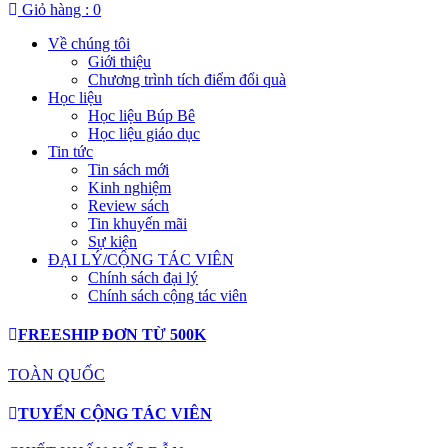
Giỏ hàng :
0
Về chúng tôi
Giới thiệu
Chương trình tích điểm đổi quà
Học liệu
Học liệu Búp Bê
Học liệu giáo dục
Tin tức
Tin sách mới
Kinh nghiệm
Review sách
Tin khuyến mãi
Sự kiện
ĐẠI LÝ/CỘNG TÁC VIÊN
Chính sách đại lý
Chính sách cộng tác viên
FREESHIP ĐƠN TỪ 500K
TOÀN QUỐC
TUYỂN CỘNG TÁC VIÊN