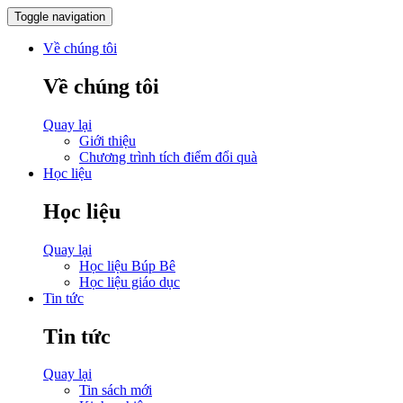
Toggle navigation
Về chúng tôi
Về chúng tôi
Quay lại
Giới thiệu
Chương trình tích điểm đổi quà
Học liệu
Học liệu
Quay lại
Học liệu Búp Bê
Học liệu giáo dục
Tin tức
Tin tức
Quay lại
Tin sách mới