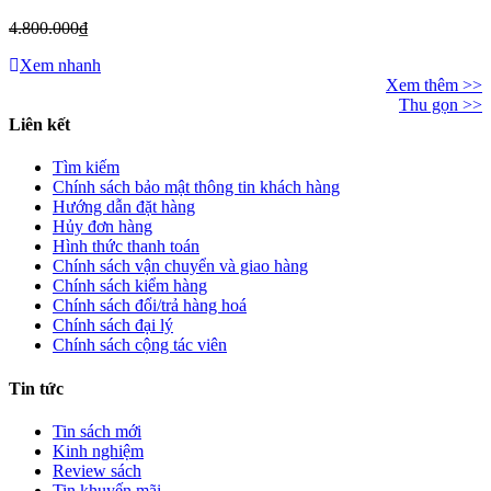
4.800.000₫
Xem nhanh
Xem thêm >>
Thu gọn >>
Liên kết
Tìm kiếm
Chính sách bảo mật thông tin khách hàng
Hướng dẫn đặt hàng
Hủy đơn hàng
Hình thức thanh toán
Chính sách vận chuyển và giao hàng
Chính sách kiểm hàng
Chính sách đổi/trả hàng hoá
Chính sách đại lý
Chính sách cộng tác viên
Tin tức
Tin sách mới
Kinh nghiệm
Review sách
Tin khuyến mãi