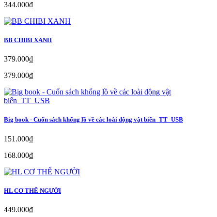
344.000₫
BB CHIBI XANH
379.000₫
379.000₫
Big book - Cuốn sách khổng lồ về các loài động vật biển_TT_USB
151.000₫
168.000₫
HL CƠ THỂ NGƯỜI
449.000₫