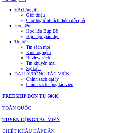
Về chúng tôi
Giới thiệu
Chương trình tích điểm đổi quà
Học liệu
Học liệu Búp Bê
Học liệu giáo dục
Tin tức
Tin sách mới
Kinh nghiệm
Review sách
Tin khuyến mãi
Sự kiện
ĐẠI LÝ/CỘNG TÁC VIÊN
Chính sách đại lý
Chính sách cộng tác viên
FREESHIP ĐƠN TỪ 500K
TOÀN QUỐC
TUYỂN CỘNG TÁC VIÊN
CHIẾT KHẤU HẤP DẪN