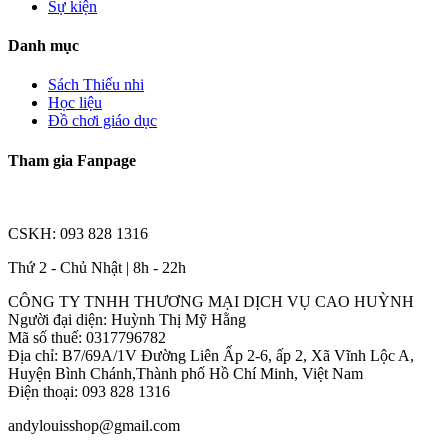
Sự kiện
Danh mục
Sách Thiếu nhi
Học liệu
Đồ chơi giáo dục
Tham gia Fanpage
CSKH: 093 828 1316
Thứ 2 - Chủ Nhật | 8h - 22h
CÔNG TY TNHH THƯƠNG MẠI DỊCH VỤ CAO HUỲNH
Người đại diện: Huỳnh Thị Mỹ Hằng
Mã số thuế: 0317796782
Địa chỉ: B7/69A/1V Đường Liên Ấp 2-6, ấp 2, Xã Vĩnh Lộc A,
Huyện Bình Chánh,Thành phố Hồ Chí Minh, Việt Nam
Điện thoại: 093 828 1316
andylouisshop@gmail.com