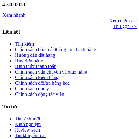
4.800.000₫
Xem nhanh
Xem thêm >>
Thu gọn >>
Liên kết
Tìm kiếm
Chính sách bảo mật thông tin khách hàng
Hướng dẫn đặt hàng
Hủy đơn hàng
Hình thức thanh toán
Chính sách vận chuyển và giao hàng
Chính sách kiểm hàng
Chính sách đổi/trả hàng hoá
Chính sách đại lý
Chính sách cộng tác viên
Tin tức
Tin sách mới
Kinh nghiệm
Review sách
Tin khuyến mãi