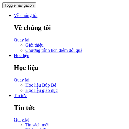
Toggle navigation
Về chúng tôi
Về chúng tôi
Quay lại
Giới thiệu
Chương trình tích điểm đổi quà
Học liệu
Học liệu
Quay lại
Học liệu Búp Bê
Học liệu giáo dục
Tin tức
Tin tức
Quay lại
Tin sách mới