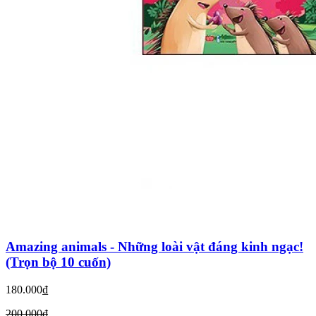
Amazing animals - Những loài vật đáng kinh ngạc!
(Trọn bộ 10 cuốn)
180.000₫
200.000₫