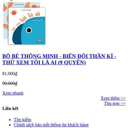
BỘ BÉ THÔNG MINH - BIẾN ĐỔI THẦN KÌ -
THỬ XEM TÔI LÀ AI (9 QUYỂN)
81.000₫
90.000₫
Xem nhanh
Xem thêm >>
Thu gọn >>
Liên kết
Tìm kiếm
Chính sách bảo mật thông tin khách hàng