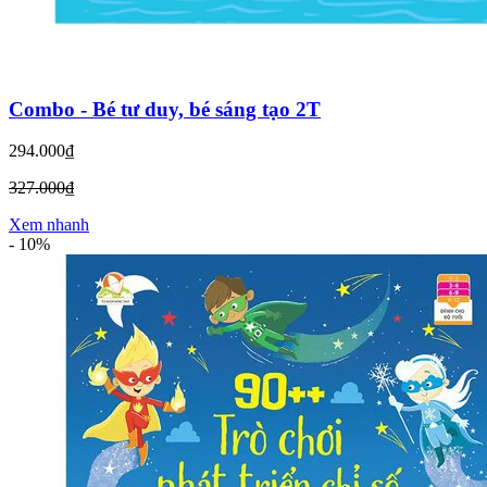
Combo - Bé tư duy, bé sáng tạo 2T
294.000₫
327.000₫
Xem nhanh
-
10%