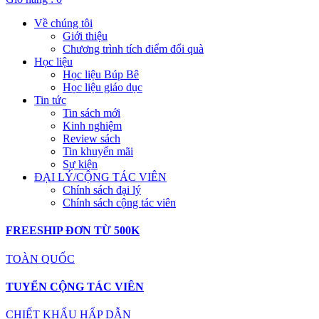
Về chúng tôi
Giới thiệu
Chương trình tích điểm đổi quà
Học liệu
Học liệu Búp Bê
Học liệu giáo dục
Tin tức
Tin sách mới
Kinh nghiệm
Review sách
Tin khuyến mãi
Sự kiện
ĐẠI LÝ/CỘNG TÁC VIÊN
Chính sách đại lý
Chính sách cộng tác viên
FREESHIP ĐƠN TỪ 500K
TOÀN QUỐC
TUYỂN CỘNG TÁC VIÊN
CHIẾT KHẤU HẤP DẪN