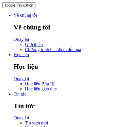
Toggle navigation
Về chúng tôi
Về chúng tôi
Quay lại
Giới thiệu
Chương trình tích điểm đổi quà
Học liệu
Học liệu
Quay lại
Học liệu Búp Bê
Học liệu giáo dục
Tin tức
Tin tức
Quay lại
Tin sách mới