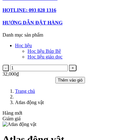
HOTLINE: 093 828 1316
HƯỚNG DẪN ĐẶT HÀNG
Danh mục sản phẩm
Học liệu
Học liệu Búp Bê
Học liệu giáo dục
32,000₫
Thêm vào giỏ
Trang chủ
Atlas động vật
Hàng mới
Giảm giá
Atlas động vật