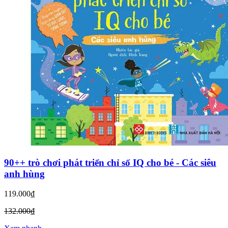
90++ trò chơi phát triển chỉ số IQ cho bé - Các siêu
anh hùng
119.000₫
132.000₫