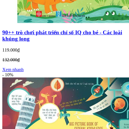
90++ trò chơi phát triển chỉ số IQ cho bé - Các loài
khủng long
119.000₫
132.000₫
Xem nhanh
-
10%