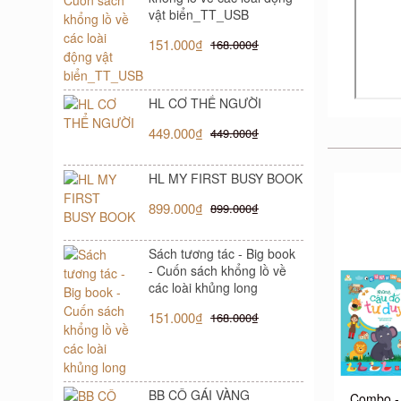
vật biển_TT_USB
151.000₫
168.000₫
HL CƠ THỂ NGƯỜI
449.000₫
449.000₫
HL MY FIRST BUSY BOOK
899.000₫
899.000₫
Sách tương tác - Big book
- Cuốn sách khổng lồ về
các loài khủng long
151.000₫
168.000₫
BB CÔ GÁI VÀNG
Combo - 