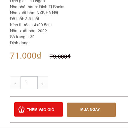
Dịch giả: Thu Ngân
Nhà phát hành: Đinh Tị Books
Nhà xuất bản: NXB Hà Nội
Độ tuổi: 3-9 tuổi
Kích thước: 14x20.5cm
Năm xuất bản: 2022
Số trang: 132
Định dạng:
71.000₫
79.000₫
Số
lượng
MUA NGAY
THÊM VÀO GIỎ