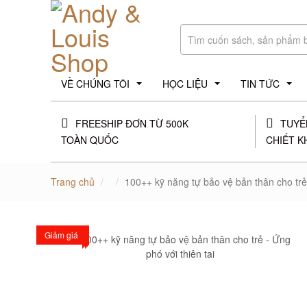
VỀ CHÚNG TÔI
HỌC LIỆU
TIN TỨC
...
...
...
FREESHIP ĐƠN TỪ 500K
TUYỂ
TOÀN QUỐC
CHIẾT K
Trang chủ
100++ kỹ năng tự bảo vệ bản thân cho trẻ 
Hàng mới
Giảm giá