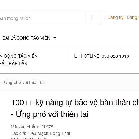
Đăng ký
Đăng 
ĐẠI LÝ/CỘNG TÁC VIÊN
...
N CỘNG TÁC VIÊN
HOTLINE: 093 828 1316
HẤU HẤP DẪN
- Ứng phó với thiên tai
100++ kỹ năng tự bảo vệ bản thân ch
- Ứng phó với thiên tai
Mã sản phẩm:
DT275
Tác giả: Tiểu Mạch Đông Thái