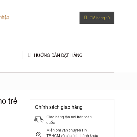
nhập
Giỏ hàng :
0
HƯỚNG DẪN ĐẶT HÀNG
o trẻ
Chính sách giao hàng
Giao hàng tận nơi trên toàn
quốc
Miễn phí vận chuyển HN,
TP.HCM và các tỉnh thành khác