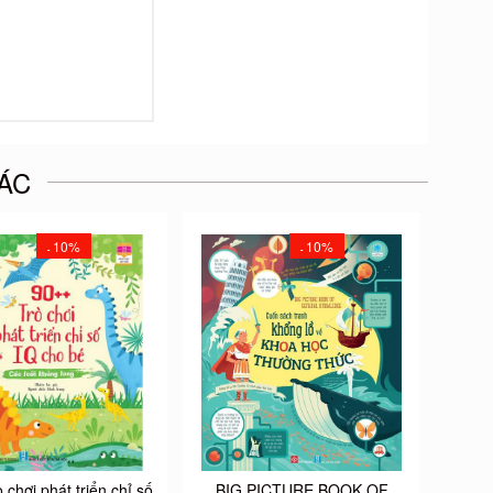
ÁC
10%
10%
-
-
 chơi phát triển chỉ số
BIG PICTURE BOOK OF