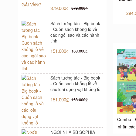
379.000₫
379.000₫
294.
Sách tương tác - Big book
- Cuốn sách khổng lồ về
các ngôi sao và các hành
tinh
151.000₫
168.000₫
Sách tương tác - Big book
- Cuốn sách khổng lồ về
các loài động vật khổng lồ
151.000₫
168.000₫
Combo - G
nhân cách
NGÔI NHÀ BB SOPHIA