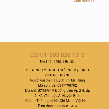
Xem thêm >>
0.000₫
200.000₫
Hàng mới
10%
10%
-
-
 thế giới - Hello World
2.000₫
236.000₫
CSKH: 093 828 1316
Thứ 2 - Chủ Nhật | 8h - 22h
CÔNG TY TNHH THƯƠNG MẠI DỊCH
VỤ CAO HUỲNH
Người đại diện: Huỳnh Thị Mỹ Hằng
BỘ BÉ THÔNG MINH - BIẾN
Mã số thuế: 0317796782
ĐỔI THẦN KÌ - THỬ XEM TÔI
Địa chỉ: B7/69A/1V Đường Liên Ấp 2-6, ấp
LÀ AI (9 QUYỂN)
2, Xã Vĩnh Lộc A, Huyện Bình
81.000₫
90.000₫
Chánh,Thành phố Hồ Chí Minh, Việt Nam
Điện thoại: 093 828 1316