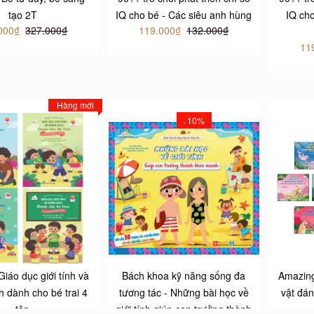
tạo 2T
IQ cho bé - Các siêu anh hùng
IQ cho
000₫
327.000₫
119.000₫
132.000₫
11
Hàng mới
10%
-
iáo dục giới tính và
Bách khoa kỹ năng sống đa
Amazing
 dành cho bé trai 4
tương tác - Những bài học về
vật đán
tập
giới tính giúp con trưởng thành