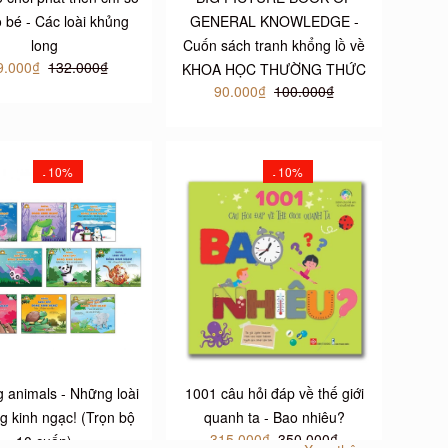
 bé - Các loài khủng
GENERAL KNOWLEDGE -
long
Cuốn sách tranh khổng lồ về
9.000₫
132.000₫
KHOA HỌC THƯỜNG THỨC
90.000₫
100.000₫
10%
10%
-
-
 animals - Những loài
1001 câu hỏi đáp về thế giới
g kinh ngạc! (Trọn bộ
quanh ta - Bao nhiêu?
315.000₫
350.000₫
10 cuốn)