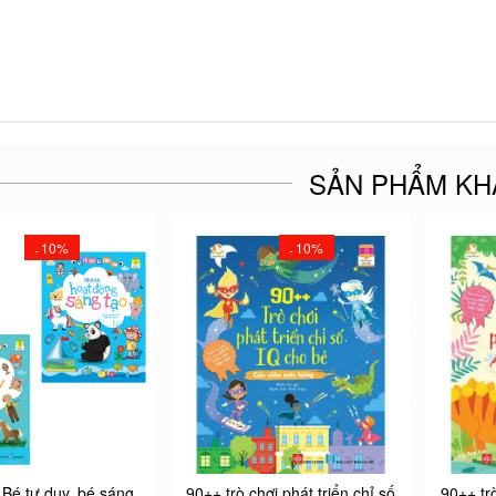
SẢN PHẨM KH
10%
10%
-
-
Bé tư duy, bé sáng
90++ trò chơi phát triển chỉ số
90++ trò