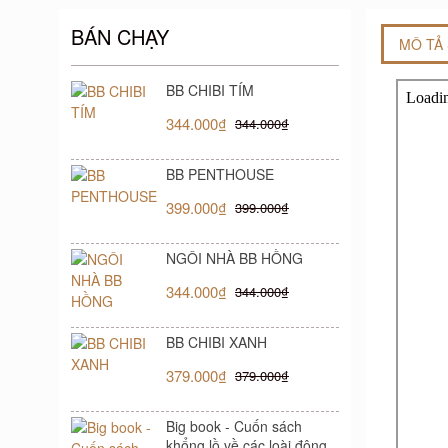
BÁN CHẠY
MÔ TẢ
BB CHIBI TÍM
344.000₫
344.000₫
BB PENTHOUSE
399.000₫
399.000₫
NGÔI NHÀ BB HỒNG
344.000₫
344.000₫
BB CHIBI XANH
379.000₫
379.000₫
Big book - Cuốn sách
khổng lồ về các loài động