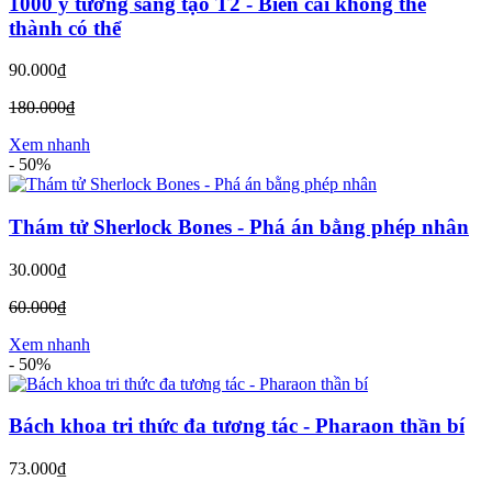
1000 ý tưởng sáng tạo T2 - Biến cái không thể
thành có thể
90.000₫
180.000₫
Xem nhanh
-
50%
Thám tử Sherlock Bones - Phá án bằng phép nhân
30.000₫
60.000₫
Xem nhanh
-
50%
Bách khoa tri thức đa tương tác - Pharaon thần bí
73.000₫