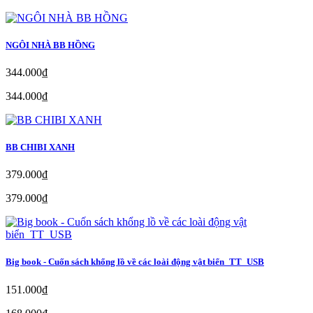
NGÔI NHÀ BB HỒNG
344.000₫
344.000₫
BB CHIBI XANH
379.000₫
379.000₫
Big book - Cuốn sách khổng lồ về các loài động vật biển_TT_USB
151.000₫