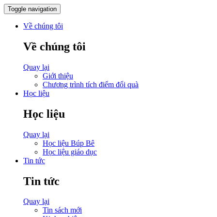
Toggle navigation
Về chúng tôi
Về chúng tôi
Quay lại
Giới thiệu
Chương trình tích điểm đổi quà
Học liệu
Học liệu
Quay lại
Học liệu Búp Bê
Học liệu giáo dục
Tin tức
Tin tức
Quay lại
Tin sách mới