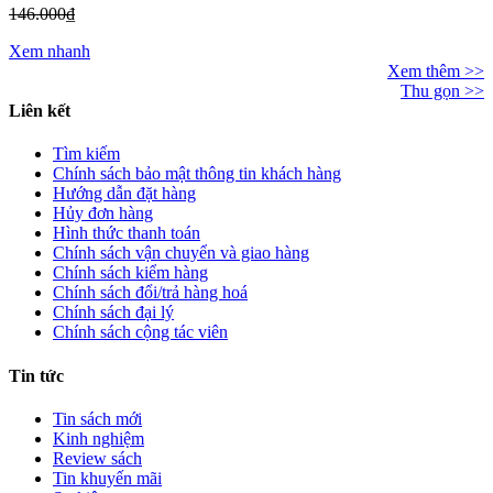
146.000₫
Xem nhanh
Xem thêm >>
Thu gọn >>
Liên kết
Tìm kiếm
Chính sách bảo mật thông tin khách hàng
Hướng dẫn đặt hàng
Hủy đơn hàng
Hình thức thanh toán
Chính sách vận chuyển và giao hàng
Chính sách kiểm hàng
Chính sách đổi/trả hàng hoá
Chính sách đại lý
Chính sách cộng tác viên
Tin tức
Tin sách mới
Kinh nghiệm
Review sách
Tin khuyến mãi