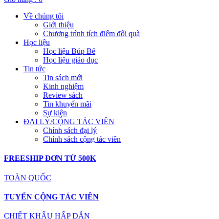
Về chúng tôi
Giới thiệu
Chương trình tích điểm đổi quà
Học liệu
Học liệu Búp Bê
Học liệu giáo dục
Tin tức
Tin sách mới
Kinh nghiệm
Review sách
Tin khuyến mãi
Sự kiện
ĐẠI LÝ/CỘNG TÁC VIÊN
Chính sách đại lý
Chính sách cộng tác viên
FREESHIP ĐƠN TỪ 500K
TOÀN QUỐC
TUYỂN CỘNG TÁC VIÊN
CHIẾT KHẤU HẤP DẪN