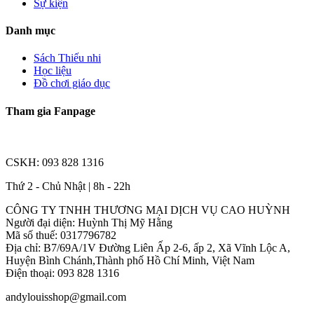
Sự kiện
Danh mục
Sách Thiếu nhi
Học liệu
Đồ chơi giáo dục
Tham gia Fanpage
CSKH: 093 828 1316
Thứ 2 - Chủ Nhật | 8h - 22h
CÔNG TY TNHH THƯƠNG MẠI DỊCH VỤ CAO HUỲNH
Người đại diện: Huỳnh Thị Mỹ Hằng
Mã số thuế: 0317796782
Địa chỉ: B7/69A/1V Đường Liên Ấp 2-6, ấp 2, Xã Vĩnh Lộc A,
Huyện Bình Chánh,Thành phố Hồ Chí Minh, Việt Nam
Điện thoại: 093 828 1316
andylouisshop@gmail.com