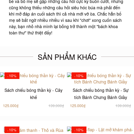
bé và bố mẹ sẽ gặp những câu hỏi cực kỳ buồn cười, nhưng
cũng không thiếu những câu hỏi siêu hóc búa mà phải đến
khi mở đáp án cuối sách thì cả nhà mới vỡ òa. Chắc hẳn bố
mẹ sẽ bất ngờ nhiều nhiều vì sau khi "chơi" xong cuốn sách
này, bạn nhỏ nhà mình lại bỗng trở thành một "bách khoa
toàn thư" thứ thiệt đấy!
SẢN PHẨM KHÁC
10%
10%
-
-
Sách chiếu bóng thần kỳ - Cây
Sách chiếu bóng thần kỳ - Sự
khế
tích Bánh Chưng Bánh Giầy
125.000₫
139.000₫
125.000₫
139.000₫
10%
10%
-
-