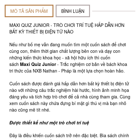
MÔ TẢ SẢN PHẨM
BÌNH LUẬN
MAXI QUIZ JUNIOR - TRÒ CHƠI TRÍ TUỆ HẤP DẪN HƠN
BẤT KỲ THIẾT BỊ ĐIỆN TỬ NÀO
Nếu như bố mẹ vẫn đang muốn tìm một cuốn sách để chơi
cùng con, thêm thời gian chất lượng bên con và dạy con
những kiến thức khoa học - xã hội hữu ích thì cuốn
sách
Maxi Quiz Junior
- Trắc nghiệm cơ bản về bách khoa
tri thức của NXB Nathan - Pháp là một lựa chọn hoàn hảo.
Cuốn sách được đánh giá hấp dẫn hơn bất kỳ thiết bị điện tử
nào với những câu trắc nghiệm hài hước, hình ảnh minh họa
đáng yêu và tích hợp trò chơi để cả nhà cùng tham gia. Cùng
xem cuốn sách này chứa đựng bí mật gì thú vị mà bạn nhỏ
nào cũng mê tít nhé.
Được thiết kế như một trò chơi trí tuệ
Đây là điều khiến cuốn sách trở nên đặc biệt. Bìa sách chính