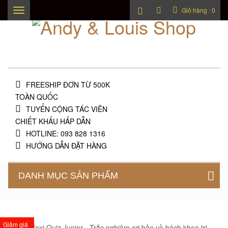
Giỏ hàng :
0
Toggle
navigation
FREESHIP ĐƠN TỪ 500K
TOÀN QUỐC
TUYỂN CỘNG TÁC VIÊN
CHIẾT KHẤU HẤP DẪN
HOTLINE: 093 828 1316
HƯỚNG DẪN ĐẶT HÀNG
DANH MỤC SẢN PHẨM
Giảm giá