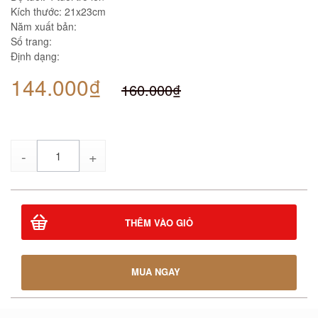
Kích thước: 21x23cm
Năm xuất bản:
Số trang:
Định dạng:
144.000₫
160.000₫
Số
lượng
THÊM VÀO GIỎ
MUA NGAY