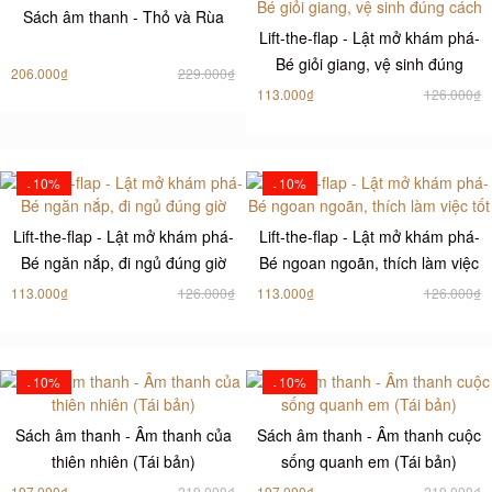
Sách âm thanh - Thỏ và Rùa
Lift-the-flap - Lật mở khám phá-
Bé giỏi giang, vệ sinh đúng
206.000₫
229.000₫
cách
113.000₫
126.000₫
10%
10%
-
-
Lift-the-flap - Lật mở khám phá-
Lift-the-flap - Lật mở khám phá-
Bé ngăn nắp, đi ngủ đúng giờ
Bé ngoan ngoãn, thích làm việc
tốt
113.000₫
126.000₫
113.000₫
126.000₫
10%
10%
-
-
Sách âm thanh - Âm thanh của
Sách âm thanh - Âm thanh cuộc
thiên nhiên (Tái bản)
sống quanh em (Tái bản)
197.000₫
219.000₫
197.000₫
219.000₫