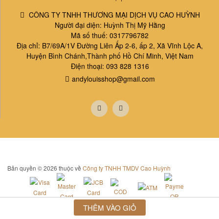
CÔNG TY TNHH THƯƠNG MẠI DỊCH VỤ CAO HUỲNH
Người đại diện: Huỳnh Thị Mỹ Hằng
Mã số thuế: 0317796782
Địa chỉ: B7/69A/1V Đường Liên Ấp 2-6, ấp 2, Xã Vĩnh Lộc A,
Huyện Bình Chánh,Thành phố Hồ Chí Minh, Việt Nam
Điện thoại: 093 828 1316
andylouisshop@gmail.com
Bản quyền © 2026 thuộc về
Công ty TNHH TMDV Cao Huỳnh
THÊM VÀO GIỎ