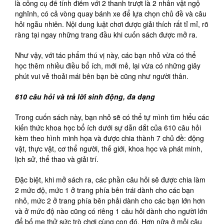
là công cụ để tính điểm với 2 thanh trượt là 2 nhân vật ngộ
nghĩnh, có cả vòng quay bánh xe để lựa chọn chủ đề và câu
hỏi ngẫu nhiên. Nội dung luật chơi được giải thích rất tỉ mỉ, rõ
ràng tại ngay những trang đầu khi cuốn sách được mở ra.
Như vậy, với tác phẩm thú vị này, các bạn nhỏ vừa có thể
học thêm nhiều điều bổ ích, mới mẻ, lại vừa có những giây
phút vui vẻ thoải mái bên bạn bè cũng như người thân.
610 câu hỏi và trả lời sinh động, đa dạng
Trong cuốn sách này, bạn nhỏ sẽ có thể tự mình tìm hiểu các
kiến thức khoa học bổ ích dưới sự dẫn dắt của 610 câu hỏi
kèm theo hình minh họa và được chia thành 7 chủ đề: động
vật, thực vật, cơ thể người, thế giới, khoa học và phát minh,
lịch sử, thể thao và giải trí.
Đặc biệt, khi mở sách ra, các phần câu hỏi sẽ được chia làm
2 mức độ, mức 1 ở trang phía bên trái dành cho các bạn
nhỏ, mức 2 ở trang phía bên phải dành cho các bạn lớn hơn
và ở mức độ nào cũng có riêng 1 câu hỏi dành cho người lớn
để bố mẹ thử sức trò chơi cùng con đó. Hơn nữa ở mỗi câu