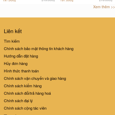
Xem thêm >>
10%
10%
-
-
Liên kết
Sách âm thanh - Âm thanh phố
Lift-The-Flap - Lật Mở Khám
phường (Tái bản)
Tìm kiếm
Phá: First 100 Animals - 100 Từ
197.000₫
219.000₫
Chính sách bảo mật thông tin khách hàng
Đầu Tiên Về Các Loài Động Vật
151.000₫
168.000₫
Hướng dẫn đặt hàng
Hủy đơn hàng
Hình thức thanh toán
10%
10%
-
-
Chính sách vận chuyển và giao hàng
Chính sách kiểm hàng
Lift-The-Flap-Lật mở khám phá
Lift-The-Flap-Lật mở khám phá
Chính sách đổi/trả hàng hoá
- First 100 Words - 100 từ đầu
- My ABC - Bảng chữ cái Tiếng
Chính sách đại lý
tiên về thế giới quanh em
Anh cho bé
151.000₫
168.000₫
151.000₫
168.000₫
Chính sách cộng tác viên