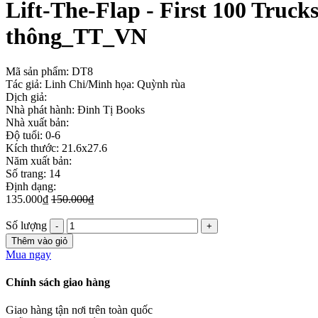
Lift-The-Flap - First 100 Trucks
thông_TT_VN
Mã sản phẩm:
DT8
Tác giả: Linh Chi/Minh họa: Quỳnh rùa
Dịch giả:
Nhà phát hành: Đinh Tị Books
Nhà xuất bản:
Độ tuổi: 0-6
Kích thước: 21.6x27.6
Năm xuất bản:
Số trang: 14
Định dạng:
135.000₫
150.000₫
Số lượng
Thêm vào giỏ
Mua ngay
Chính sách giao hàng
Giao hàng tận nơi trên toàn quốc