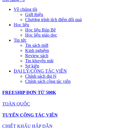
Về chúng tôi
Giới thiệu
Chương trình tích điểm đổi quà
Học liệu
Học liệu Búp Bê
Học liệu giáo dục
Tin tức
Tin sách mới
Kinh nghiệm
Review sách
Tin khuyến mãi
Sự kiện
ĐẠI LÝ/CỘNG TÁC VIÊN
Chính sách đại lý
Chính sách cộng tác viên
FREESHIP ĐƠN TỪ 500K
TOÀN QUỐC
TUYỂN CỘNG TÁC VIÊN
CHIẾT KHẤU HẤP DẪN