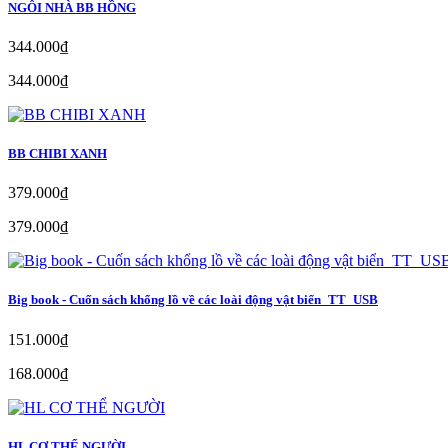
NGÔI NHÀ BB HỒNG
344.000₫
344.000₫
BB CHIBI XANH
379.000₫
379.000₫
Big book - Cuốn sách khổng lồ về các loài động vật biển_TT_USB
151.000₫
168.000₫
HL CƠ THỂ NGƯỜI