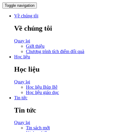
Toggle navigation
Về chúng tôi
Về chúng tôi
Quay lại
Giới thiệu
Chương trình tích điểm đổi quà
Học liệu
Học liệu
Quay lại
Học liệu Búp Bê
Học liệu giáo dục
Tin tức
Tin tức
Quay lại
Tin sách mới