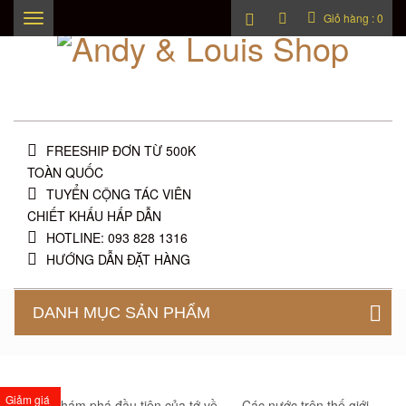
Giỏ hàng :
0
Toggle
navigation
FREESHIP ĐƠN TỪ 500K
TOÀN QUỐC
TUYỂN CỘNG TÁC VIÊN
CHIẾT KHẤU HẤP DẪN
HOTLINE: 093 828 1316
HƯỚNG DẪN ĐẶT HÀNG
DANH MỤC SẢN PHẨM
Giảm giá