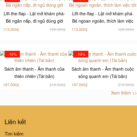
Lift-the-flap - Lật mở khám phá-
Lift-the-flap - Lật mở khám phá-
Bé ngăn nắp, đi ngủ đúng giờ
Bé ngoan ngoãn, thích làm việc
tốt
113.000₫
126.000₫
113.000₫
126.000₫
10%
10%
-
-
Sách âm thanh - Âm thanh của
Sách âm thanh - Âm thanh cuộc
thiên nhiên (Tái bản)
sống quanh em (Tái bản)
197.000₫
219.000₫
197.000₫
219.000₫
Xem thêm >>
10%
10%
-
-
Liên kết
Sách âm thanh - Âm thanh phố
Lift-The-Flap - Lật Mở Khám
phường (Tái bản)
Tìm kiếm