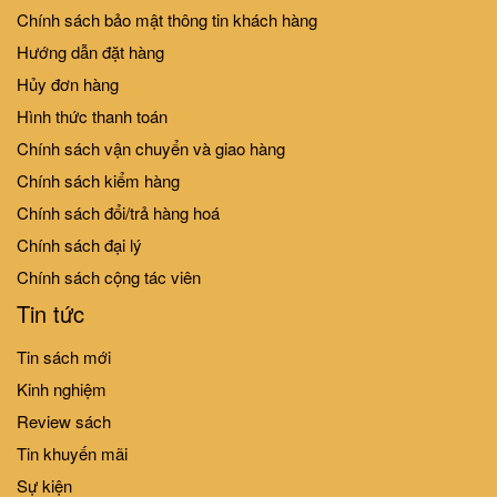
Phá: First 100 Animals - 100 Từ
197.000₫
219.000₫
Chính sách bảo mật thông tin khách hàng
Đầu Tiên Về Các Loài Động Vật
151.000₫
168.000₫
Hướng dẫn đặt hàng
Hủy đơn hàng
Hình thức thanh toán
10%
10%
-
-
Chính sách vận chuyển và giao hàng
Chính sách kiểm hàng
Lift-The-Flap-Lật mở khám phá
Lift-The-Flap-Lật mở khám phá
Chính sách đổi/trả hàng hoá
- First 100 Words - 100 từ đầu
- My ABC - Bảng chữ cái Tiếng
Chính sách đại lý
tiên về thế giới quanh em
Anh cho bé
151.000₫
168.000₫
151.000₫
168.000₫
Chính sách cộng tác viên
Tin tức
Tin sách mới
Kinh nghiệm
Review sách
Tin khuyến mãi
Sự kiện