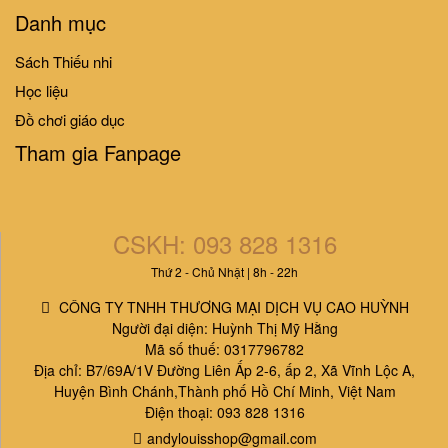
Danh mục
Sách Thiếu nhi
Học liệu
Đồ chơi giáo dục
Tham gia Fanpage
CSKH: 093 828 1316
Thứ 2 - Chủ Nhật | 8h - 22h
CÔNG TY TNHH THƯƠNG MẠI DỊCH VỤ CAO HUỲNH
Người đại diện: Huỳnh Thị Mỹ Hằng
Mã số thuế: 0317796782
Địa chỉ: B7/69A/1V Đường Liên Ấp 2-6, ấp 2, Xã Vĩnh Lộc A,
Huyện Bình Chánh,Thành phố Hồ Chí Minh, Việt Nam
Điện thoại: 093 828 1316
andylouisshop@gmail.com