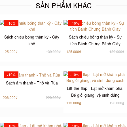
SẢN PHẨM KHÁC
10%
10%
-
-
Sách chiếu bóng thần kỳ - Cây
Sách chiếu bóng thần kỳ - Sự
khế
tích Bánh Chưng Bánh Giầy
125.000₫
139.000₫
125.000₫
139.000₫
10%
10%
-
-
Sách âm thanh - Thỏ và Rùa
Lift-the-flap - Lật mở khám phá-
Bé giỏi giang, vệ sinh đúng
206.000₫
229.000₫
cách
113.000₫
126.000₫
10%
10%
-
-