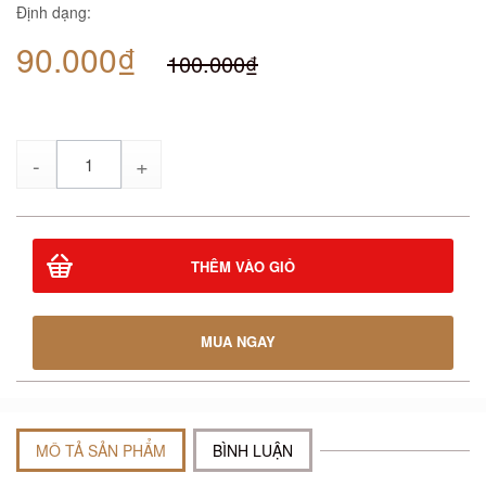
Định dạng:
90.000₫
100.000₫
Số
lượng
THÊM VÀO GIỎ
MUA NGAY
MÔ TẢ SẢN PHẨM
BÌNH LUẬN